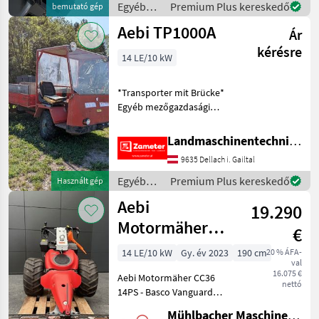
3x DW vorn
Egyéb
Premium Plus kereskedő
bemutató gép
mezőgazdasági
Aebi TP1000A
Ár
erőgépek
/ Aebi
kérésre
14 LE/10 kW
*Transporter mit Brücke*
Egyéb mezőgazdasági
erőgépek Transporter és
motorkocsi
Landmaschinentechnik Zameter Petra
9635 Dellach i. Gailtal
Egyéb
Premium Plus kereskedő
Használt gép
mezőgazdasági
Aebi
19.290
erőgépek
/ Aebi
Motormäher
€
CC36 14PS,
14 LE/10 kW
Gy. év 2023
190 cm
20 % ÁFA-
val
190cm Balken
16.075 €
Aebi Motormäher CC36
nettó
14PS - Basco Vanguard
Benzinmotor 1-Zylinder
Mühlbacher Maschinen GmbH