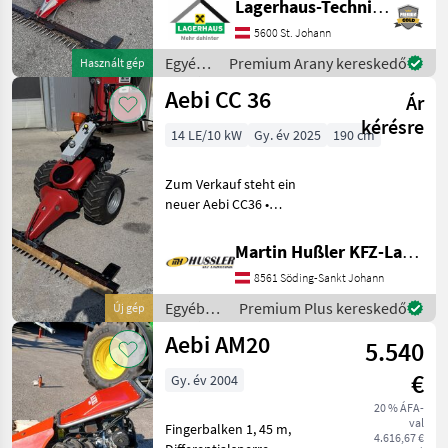
Lagerhaus-Technik St. Johann
9, 5 PS, Service vor kurzem
5600 St. Johann
gemacht, Guter Zustand
Kaufpreis inkl. 13% Mw
Egyéb
Premium Arany kereskedő
Használt gép
mezőgazdasági
Aebi CC 36
Ár
erőgépek
/ Aebi
kérésre
14 LE/10 kW
Gy. év 2025
190 cm
Zum Verkauf steht ein
neuer Aebi CC36 •
hydrostatischer
Fahrantrieb • 3
Martin Hußler KFZ-Landtechnik
Geschwindigkeitsstufen •
8561 Söding-Sankt Johann
Freischnittbalken A83 - 1.90
m -inkl. Reservemesser • 1
Egyéb
Premium Plus kereskedő
Új gép
Paar G
mezőgazdasági
Aebi AM20
5.540
erőgépek
/ Aebi
€
Gy. év 2004
20 % ÁFA-
val
Fingerbalken 1, 45 m,
4.616,67 €