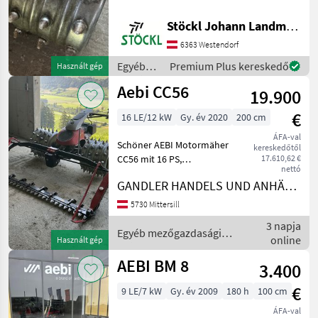
mezőgazdasági erőgépek
Motoros rotációs fűkaszák
Stöckl Johann Landmaschinen GesmbH & Co KG
6363 Westendorf
Egyéb
Premium Plus kereskedő
Használt gép
mezőgazdasági
Aebi CC56
19.900
erőgépek
/ Aebi
€
16 LE/12 kW
Gy. év 2020
200 cm
ÁFA-val
Schöner AEBI Motormäher
kereskedőtől
CC56 mit 16 PS,
17.610,62 €
nettó
Stachelwalzen,
GANDLER HANDELS UND ANHÄNGER GmbH
Doppelmessermähwerk
2m, Bandrechen gegen
5730 Mittersill
Aufpreis erhältlich,
3 napja
Privatverkauf
Egyéb mezőgazdasági
online
Használt gép
hidrosztatikus, motor-típus:
erőgépek / Aebi
Benzin,
AEBI BM 8
3.400
€
9 LE/7 kW
Gy. év 2009
180 h
100 cm
ÁFA-val