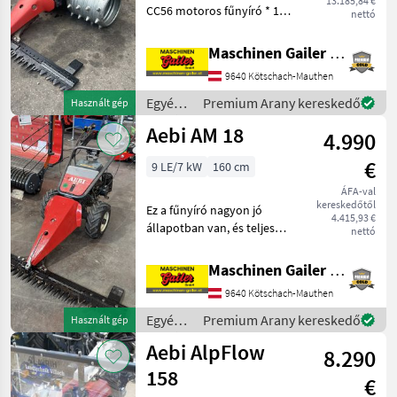
13.185,84 €
CC56 motoros fűnyíró * 13
nettó
PS-os Honda GX390
benzinmotor, 1 hengeres *
Maschinen Gailer GmbH
Minden kerékhez külön
9640 Kötschach-Mauthen
hidrosztatikus hajtás *
Kerékleállítóval és rögzí
Egyéb
Premium Arany kereskedő
Használt gép
mezőgazdasági
Aebi AM 18
4.990
erőgépek
/ Aebi
€
9 LE/7 kW
160 cm
ÁFA-val
kereskedőtől
Ez a fűnyíró nagyon jó
4.415,93 €
állapotban van, és teljes
nettó
felszereltséggel
rendelkezik: 160 cm-es ujjas
Maschinen Gailer GmbH
vágószárral, oldalsó vágási
9640 Kötschach-Mauthen
funkcióval, MAG-KUBOTA
négyütemű motorral
Egyéb
Premium Arany kereskedő
Használt gép
mezőgazdasági
Aebi AlpFlow
8.290
erőgépek
/ Aebi
158
€