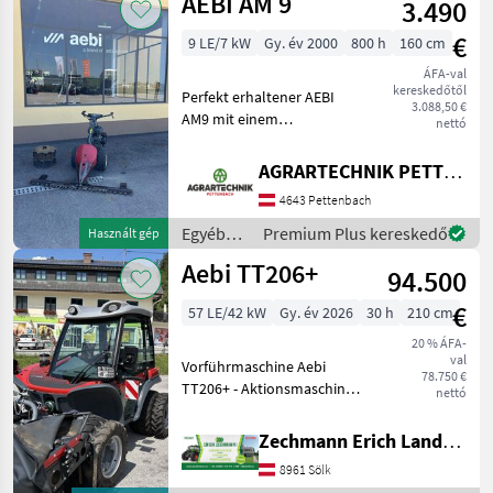
AEBI AM 9
3.490
erőgépek
/ Aebi
€
9 LE/7 kW
Gy. év 2000
800 h
160 cm
ÁFA-val
kereskedőtől
Perfekt erhaltener AEBI
3.088,50 €
AM9 mit einem
nettó
Freischnittbalken 1, 60m
sofort Einsatzbereit
AGRARTECHNIK PETTENBACH GMBH
inklusive Gitterräder zu den
4643 Pettenbach
Gummiräder 4x
Ersatzmesser sind dabei
Egyéb
Premium Plus kereskedő
Használt gép
motor-típus:
mezőgazdasági
Aebi TT206+
94.500
erőgépek
/ Aebi
€
57 LE/42 kW
Gy. év 2026
30 h
210 cm
20 % ÁFA-
val
Vorführmaschine Aebi
78.750 €
TT206+ - Aktionsmaschine -
nettó
58 PS Kubota-Motor -
stufenloser hydrostatischer
Zechmann Erich Landmaschinen-Portalbau
Fahrantrieb - Kabine mit
8961 Sölk
Klimaanlage und Heizung -