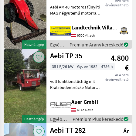
ÁFA nem
érvényesíthető
Aebi AM 40 motoros fűnyíró
MAG négyütemű motorral,
2 előremeneti és 1
hátrameneti fokozattal, 1, 6
Landtechnik Villach GmbH
m-es ujjas vágókerettel,
9500 Villach
gumiabroncsokkal,
hobbiból használt gép, h
Egyéb
Premium Arany kereskedő
Használt gép
mezőgazdasági
Aebi TP 35
4.800
erőgépek
/ Aebi
€
35 LE/26 kW
Gy. év 1982
4756 h
ÁFA nem
érvényesíthető
voll funktionstüchtig mit
Kratzbodenbrücke Motor
Leyland ohne Typenschein
Diesel, összkerékhajtás,
Auer GmbH
ikerkerekek, utasülés Egyéb
6145 Navis
mezőgazdasági erőgépek
Transporter és
Egyéb
Premium Plus kereskedő
Használt gép
mezőgazdasági
Aebi TT 282
Ár
erőgépek