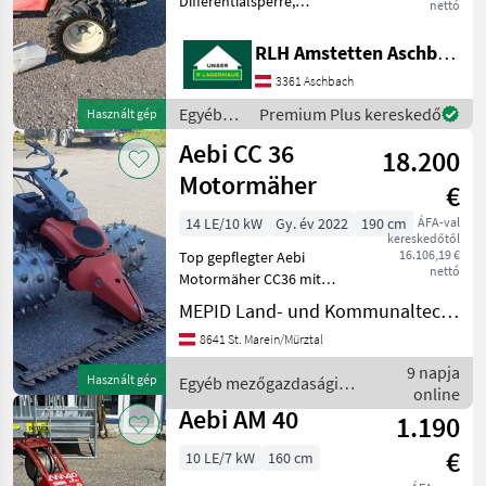
Differentialsperre,
nettó
Zwillingsbereifung, Motor 9
PS Kaszaujjas gerendely,
RLH Amstetten Aschbach
Differenciálzár Egyéb
3361 Aschbach
mezőgazdasági erőgépek
Motoros rotációs fűkaszák
Egyéb
Premium Plus kereskedő
Használt gép
mezőgazdasági
Aebi CC 36
18.200
erőgépek
/ Aebi
Motormäher
€
14 LE/10 kW
Gy. év 2022
190 cm
ÁFA-val
kereskedőtől
16.106,19 €
Top gepflegter Aebi
nettó
Motormäher CC36 mit
folgender Ausstattung: -
MEPID Land- und Kommunaltechnik GmbH
Briggs & Stratton Vanguard
8641 St. Marein/Mürztal
Benzinmotor - 10,
3kW/14PS - Parkbremse -
9 napja
Használt gép
Egyéb mezőgazdasági
Regler, Reversierstarter
online
erőgépek / Aebi
Aebi AM 40
1.190
€
10 LE/7 kW
160 cm