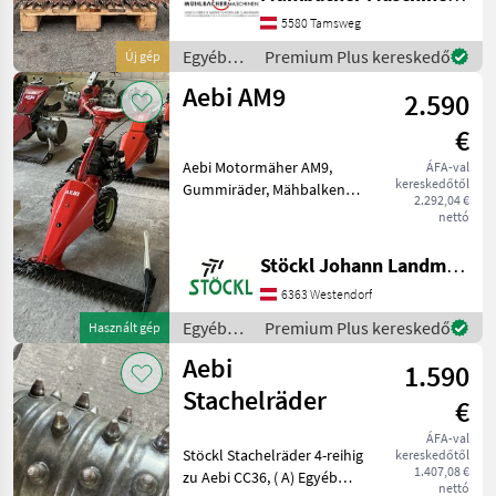
Viertakt - 408cm³,
luftgekühlt - 10, 3kW/14PS -
5580 Tamsweg
Regler, Reversierstarter,
Egyéb
Premium Plus kereskedő
Új gép
elektronische Zündun
mezőgazdasági
Aebi AM9
2.590
erőgépek
/ Aebi
€
Aebi Motormäher AM9,
ÁFA-val
kereskedőtől
Gummiräder, Mähbalken
2.292,04 €
mit Aussenschuh,
nettó
Privatverkauf , Hr.
Klingenschmid 0664
Stöckl Johann Landmaschinen GesmbH & Co KG
2.2.1.9.9.0.3 Egyéb
6363 Westendorf
mezőgazdasági erőgépek
Motoros rotációs fűkas
Egyéb
Premium Plus kereskedő
Használt gép
mezőgazdasági
Aebi
1.590
erőgépek
/ Aebi
Stachelräder
€
ÁFA-val
Stöckl Stachelräder 4-reihig
kereskedőtől
1.407,08 €
zu Aebi CC36, ( A) Egyéb
nettó