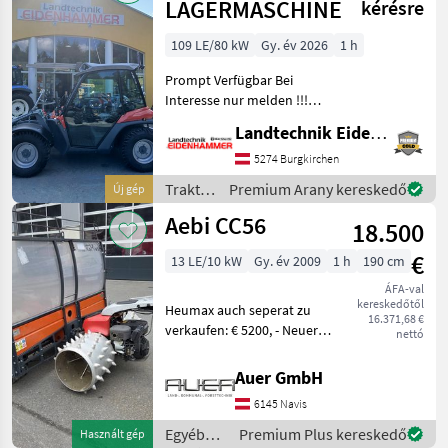
/ Aebi
LAGERMASCHINE
kérésre
109 LE/80 kW
Gy. év 2026
1 h
Prompt Verfügbar Bei
Interesse nur melden !!!
Standort in 5621 St.Veit im
Landtechnik Eidenhammer GmbH
Pongau !!! Aebi Terratrac
TT282 !!! - in serienmässiger
5274 Burgkirchen
Ausführung - 109PS -
Traktorok
Premium Arany kereskedő
Új gép
/ Aebi
Aebi CC56
18.500
€
13 LE/10 kW
Gy. év 2009
1 h
190 cm
ÁFA-val
kereskedőtől
Heumax auch seperat zu
16.371,68 €
verkaufen: € 5200, - Neuer
nettó
Motor wird noch montiert.
motor-típus: Benzin,
Auer GmbH
hidrosztatikus, , Kaszaujjas
6145 Navis
gerendely, , kormánykaros
kormányzás, : h
Egyéb
Premium Plus kereskedő
Használt gép