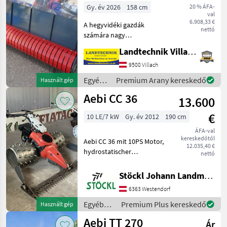
Gy. év 2026
158 cm
20 % ÁFA-
val
6.908,33 €
A hegyvidéki gazdák
nettó
számára nagy
megkönnyebbülést jelentő
Landtechnik Villach GmbH
pick-up-típusú szétszóró,
keresztirányú
9500 Villach
szállítószalaggal és
Egyéb
Premium Arany kereskedő
Használt gép
oldallapokkal,
mezőgazdasági
Aebi CC 36
rögzítőperemmel az Aebi
13.600
erőgépek
motoros
/ Aebi
€
10 LE/7 kW
Gy. év 2012
190 cm
ÁFA-val
kereskedőtől
Aebi CC 36 mit 10PS Motor,
12.035,40 €
hydrostatischer
nettó
Fahrantrieb, 4 reihige
Stachelwalzen, Mähbalken
Stöckl Johann Landmaschinen GesmbH & Co KG
1, 90m mit Aussenschuhe,
6363 Westendorf
Radausschaltung und
Parkbremse, Standort
Egyéb
Premium Plus kereskedő
Használt gép
Westendor
mezőgazdasági
Aebi TT 270
Ár
erőgépek