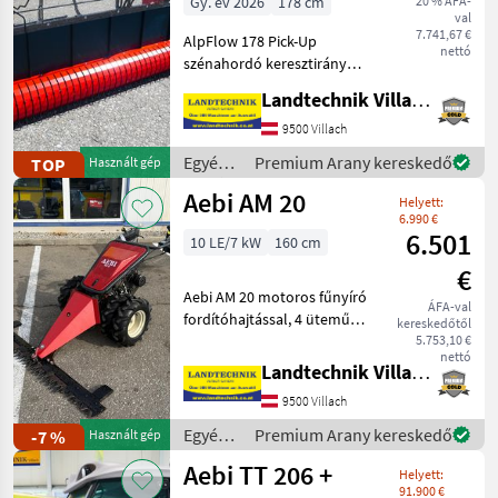
Gy. év 2026
178 cm
20 % ÁFA-
val
7.741,67 €
AlpFlow 178 Pick-Up
nettó
szénahordó keresztirányú
szállítószalaggal és
Landtechnik Villach GmbH
oldallapokkal,
rögzítőperemmel az Aebi
9500 Villach
motoros fűnyíróhoz, a
Egyéb
Premium Arany kereskedő
TOP
Használt gép
szállítószalag balra és
mezőgazdasági
Aebi AM 20
jobbra átkapcs
Helyett:
erőgépek
6.990 €
/ Aebi
6.501
10 LE/7 kW
160 cm
€
Aebi AM 20 motoros fűnyíró
ÁFA-val
fordítóhajtással, 4 ütemű
kereskedőtől
motorral, 1, 6 m-es
5.753,10 €
nettó
vágókerettel, 2 súlytalppal
Landtechnik Villach GmbH
és 1 tartalék késsel, 5.0-10-
9500 Villach
es gumikerekekkel és
ikerkerekekkel,
Egyéb
Premium Arany kereskedő
-7 %
Használt gép
mezőgazdasági
Aebi TT 206 +
Helyett:
erőgépek
91.900 €