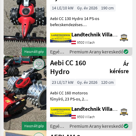
14 LE/10 kW
Gy. év 2026
190 cm
Aebi CC 130 Hydro 14 PS-os
befecskendezéses
motorral, 20 %-kal
Landtechnik Villach GmbH
nagyobb nyomatékkal,
mint az elődmodell,
9500 Villach
elektromos
Egyéb
Premium Arany kereskedő
Használt gép
sebességváltóval a fiatalok
mezőgazdasági
Aebi CC 160
és idősek kényelméért,
Ár
erőgépek
/ Aebi
Hydro
kérésre
23 LE/17 kW
Gy. év 2026
120 cm
Aebi CC 160 motoros
fűnyíró, 23 PS-os, 2
hengeres befecskendezéses
Landtechnik Villach GmbH
motorral és elektromos
indítóval, új kialakítású HMI
9500 Villach
Premium grafikus
Egyéb
Premium Arany kereskedő
Használt gép
kijelzővel, beállítási és fe
mezőgazdasági