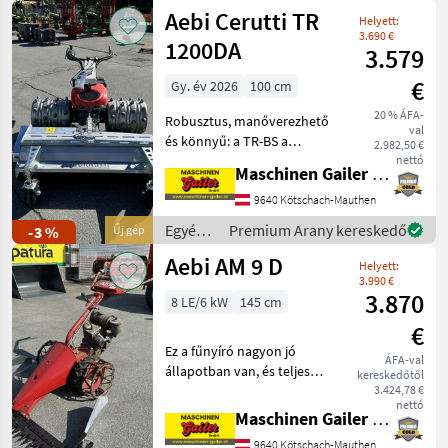
mezőgazdasági
Aebi Cerutti TR
Helyett:
erőgépek
3.690 €
/ Aebi
1200DA
3.579
€
Gy. év 2026
100 cm
20 % ÁFA-
Robusztus, manőverezhető
val
és könnyű: a TR-BS a
2.982,50 €
Cerruti csapásos fűkasza,
nettó
Maschinen Gailer GmbH
amely minden európai és
egyéb márkájú motoros
9640 Kötschach-Mauthen
géphez alkalmas. Egy
Egyéb
Premium Arany kereskedő
-3 %
Új gép
teljesen új, forgatható rö
mezőgazdasági
Aebi AM 9 D
Helyett:
erőgépek
3.990 €
/ Aebi
3.870
8 LE/6 kW
145 cm
€
Ez a fűnyíró nagyon jó
ÁFA-val
állapotban van, és teljes
kereskedőtől
felszereltséggel
3.424,78 €
nettó
rendelkezik: 145 cm-es
Maschinen Gailer GmbH
vágókerettel, MAG
9640 Kötschach-Mauthen