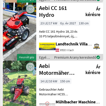
szaké
mezőgazdasági
Aebi CC 161
Ár
erőgépek
/ Aebi
Hydro
kérésre
23 LE/17 kW
Gy. év 2027
130 cm
Aebi CC 161 Hydro 18, 23 és
33 PS teljesítménnyel, új,
szabadalmaztatott
Landtechnik Villach GmbH
munkagép-meghajtás, 30
cm-es tengelyeltolás, 2
9500 Villach
fokozatú kormányállítás,
Egyéb
Premium Arany kereskedő
Használt gép
kijelzővel és elektr
mezőgazdasági
Aebi
Ár
erőgépek
/ Aebi
Motormäher
kérésre
HC55 1,50m
14 LE/10 kW
150 cm
Balken,
Gebrauchter Aebi
Privatverkauf
Motormäher HC55
PRIVATVERKAUF - Bitte um
Mühlbacher Maschinen GmbH
Kontaktaufnahme mit dem