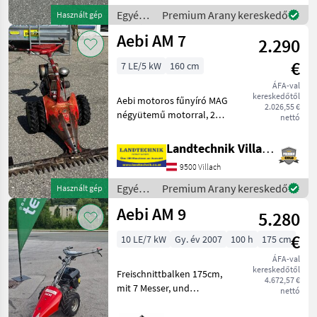
hengerek mindössze kb. 5
Egyéb
Premium Arany kereskedő
Használt gép
üzemórát voltak használ
mezőgazdasági
Aebi AM 7
2.290
erőgépek
/ Aebi
€
7 LE/5 kW
160 cm
ÁFA-val
kereskedőtől
Aebi motoros fűnyíró MAG
2.026,55 €
négyütemű motorral, 2
nettó
előre- és 1 hátrameneti
fokozatú sebességváltóval,
Landtechnik Villach GmbH
1, 60 m-es vágókerettel,
9500 Villach
ikerkerékkel ellátott
gumiabroncsokkal, ill
Egyéb
Premium Arany kereskedő
Használt gép
mezőgazdasági
Aebi AM 9
5.280
erőgépek
/ Aebi
€
10 LE/7 kW
Gy. év 2007
100 h
175 cm
ÁFA-val
kereskedőtől
Freischnittbalken 175cm,
4.672,57 €
mit 7 Messer, und
nettó
Zusatzgewichten, Gummi-
und Gitterräder, Motor mit