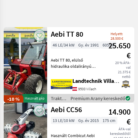
Aebi TT 80
Helyett:
28.500 €
25.650
46 LE/34 kW
Gy. év 1991
6055 h
€
Aebi TT 80, elülső
20 % ÁFA-
hidraulika oldalirányú
val
eltolással, hátsó ikerkerék
21.375 €
nettó
(AS gumiabroncsok jó
Landtechnik Villach GmbH
állapotban), hátsó
9500 Villach
hidraulika, első és oldalsó
ablak, gumiabroncsok:
Traktorok
Premium Arany kereskedő
-10 %
Használt gép
31x15
/ Aebi
Aebi CC56
14.900
€
13 LE/10 kW
Gy. év 2015
175 cm
ÁFA-val
kereskedőtől
Használt Combicut Aebi