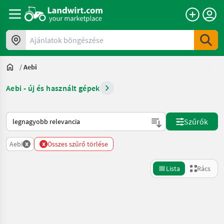
Ajánlatok böngészése
/
Aebi
Aebi - új és használt gépek
Így van sorba rendezve a Landwirt.com-on
Szűrők
x
x
Aebi
Összes szűrő törlése
Lista
Rács
Keresés