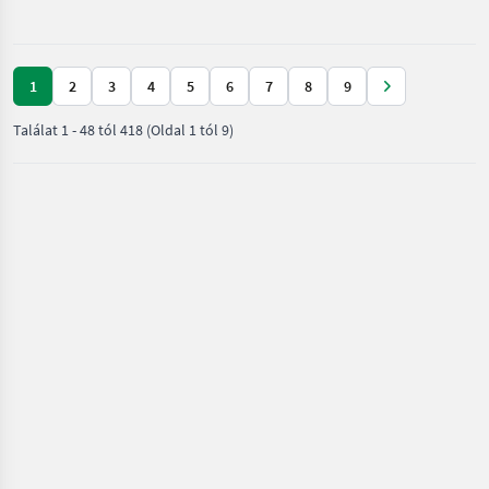
mezőgazdasági
erőgépek
/ Aebi
1
2
3
4
5
6
7
8
9
Találat
1
-
48
tól
418
(Oldal 1 tól 9)