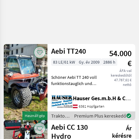
Aebi TT240
54.000
€
83 LE/61 kW
Gy. év 2009
2886 h
ÁFA-val
kereskedőtől
Schöner Aebi TT 240 voll
47.787,61 €
funktionstauglich und
nettó
Pickertauglich - frischer
Service inkl. hydrualischem
Hauser Ges.m.b.H & Co.KG
Oberlenker und
6361 Hopfgarten
Weistedreieck.
serienmäßige Ausführung *
Traktorok
Premium Plus kereskedő
Használt gép
ca
/ Aebi
Aebi CC 130
Ár
Hydro
kérésre