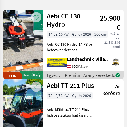
pontosítása
Aebi CC 130
25.900
Kategória
Ország
Szűrők
1
Hydro
€
14 LE/10 kW
Gy. év 2026
200 cm
20 % ÁFA-
418 eredmény
AKTUÁLIS
Visszaállítás
val
ÚTVONAL
megjelenítése
21.583,33 €
Aebi CC 130 Hydro 14 PS-os
nettó
Aebi
befecskendezéses
motorral, 20 %-kal
Landtechnik Villach GmbH
KATEGÓRIA
nagyobb nyomatékkal,
KIVÁLASZTÁSA
mint az előző modell,
9500 Villach
elektromos
Egyéb
Premium Arany kereskedő
TOP
Használt gép
Mezőgazdasági gépek/eszközök
416
sebességváltóval az idősek
mezőgazdasági
Aebi TT 211 Plus
és a fiatalok kényelm
Ár
erőgépek
Kommunális gépek/eszközök
2
/ Aebi
kérésre
72 LE/53 kW
Gy. év 2026
MARKETPLACE
Aebi Mähtrac TT 211 Plus
Kereskedői
hidrosztatikus hajtással, 40
Marketplace
Apróhirdetések
ajánlatok
km/h, négykerék-
kormányzás,