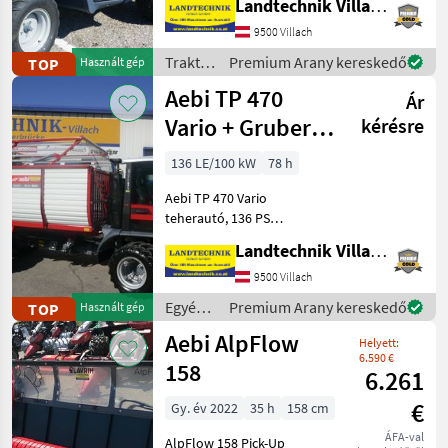
Landtechnik Villach GmbH
gumiabroncsok: 31x15, 50-
9500 Villach
15 Terra, légkondicionált
fülke, légrugós ülés, 5x DW
Traktorok
Premium Arany kereskedő
TOP
Használt gép
hidra
/ Aebi
Aebi TP 470
Ár
Vario + Gruber
kérésre
ALW 320S-
136 LE/100 kW
78 h
hosszú
Aebi TP 470 Vario
teherautó, 136 PS
teljesítménnyel, rugózott
Landtechnik Villach GmbH
futóművel, 50 km/h
sebességű kivitel,
9500 Villach
négykerekes kormányzás,
Egyéb
Premium Arany kereskedő
TOP
Használt gép
tengelytáv 3, 25 m, 10 t
mezőgazdasági
Aebi AlpFlow
össztömeg, gumiab
Helyett:
erőgépek
6.590 €
/ Aebi
158
6.261
€
Gy. év 2022
35 h
158 cm
ÁFA-val
AlpFlow 158 Pick-Up