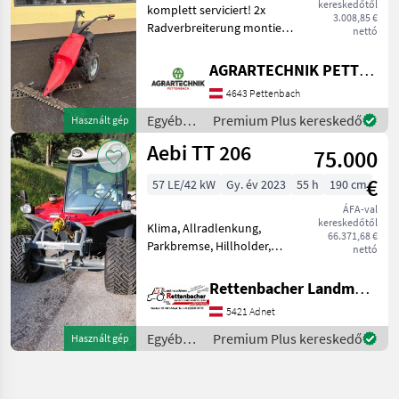
kereskedőtől
komplett serviciert! 2x
3.008,85 €
Radverbreiterung montiert
nettó
Ersatzmesser vorhanden
und auch mehrere
AGRARTECHNIK PETTENBACH GMBH
Ersatzteile motor-típus:
4643 Pettenbach
Benzin, , Differenciálzár,
Ellenpengés mulcsozó k
Egyéb
Premium Plus kereskedő
Használt gép
mezőgazdasági
Aebi TT 206
75.000
erőgépek
/ Aebi
€
57 LE/42 kW
Gy. év 2023
55 h
190 cm
ÁFA-val
kereskedőtől
Klima, Allradlenkung,
66.371,68 €
Parkbremse, Hillholder,
nettó
Hydr. Steuergerät Nr. 4,
Terraräder 31x15, 50-15
Rettenbacher Landmaschinen
Ohne Zwillingsräder
5421 Adnet
Üzemanyag: Egyéb
mezőgazdasági erőgépek
Egyéb
Premium Plus kereskedő
Használt gép
Kéttengel
mezőgazdasági
erőgépek
/ Aebi