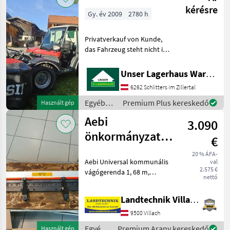
/ Aebi
kérésre
Gy. év 2009
2780 h
Privatverkauf von Kunde,
das Fahrzeug steht nicht im
Lagerhaus Egyéb
mezőgazdasági erőgépek
Unser Lagerhaus Warenhandelsges.m.b.H.
Kéttengelyes kaszálógép
6262 Schlitters im Zillertal
Egyéb
Premium Plus kereskedő
Használt gép
mezőgazdasági
Aebi
3.090
erőgépek
/ Aebi
önkormányzati
€
gerenda 1,68 m
20 % ÁFA-
Aebi Universal kommunális
val
2.575 €
vágógerenda 1, 68 m,
nettó
állítható talppal, tartalék
pengével, azonnal
Landtechnik Villach GmbH
szállítható. További
kérdéseivel forduljon
9500 Villach
bizalommal pótalkatrész-
Egyéb
Premium Arany kereskedő
Használt gép