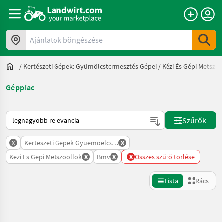
Ajánlatok böngészése
/
Kertészeti Gépek: Gyümölcstermesztés Gépei
/
Kézi És Gépi Metsző
Géppiac
Így van sorba rendezve a Landwirt.com-on
Szűrők
x
x
Kerteszeti Gepek Gyuemoelcstermesztes Gepei
x
x
x
Kezi Es Gepi Metszoollok
Bmv
Összes szűrő törlése
Lista
Rács