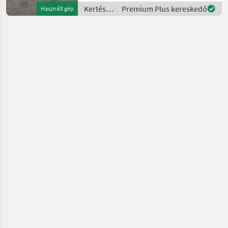
Kertészeti
Premium Plus kereskedő
Használt gép
gépek:
Gyümölcstermesztés
gépei /
Sonstige