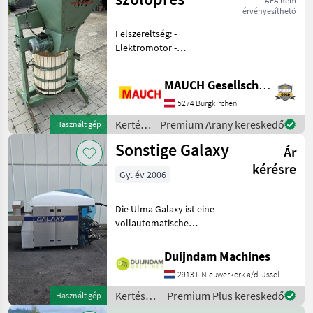
ÁFA nem
Voran
érvényesíthető
Felszereltség: -
Elektromotor -
Magáneladás! - Kérdéseik
esetén szívesen állok
MAUCH Gesellschaft m.b.H. & Co.KG
rendelkezésükre. Annak
érdekében, hogy elegendő
5274 Burgkirchen
időt tudjak szánni Önökre,
Kertészeti
Premium Arany kereskedő
Használt gép
kérem, t
gépek:
Sonstige Galaxy
Ár
Gyümölcstermesztés
gépei /
kérésre
Gy. év 2006
Sonstige
Die Ulma Galaxy ist eine
vollautomatische
Stretchfolienverpackungsmaschine
zum Verpacken von
Duijndam Machines
Frischprodukten auf
2913 L Nieuwerkerk a/d IJssel
Schalen, wie Fleisch, Fisch,
Gemüse, Obst und Frisch
Kertészeti
Premium Plus kereskedő
Használt gép
gépek: