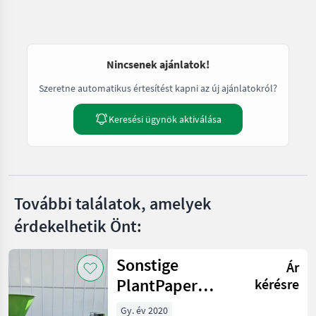
Nincsenek ajánlatok!
Szeretne automatikus értesítést kapni az új ajánlatokról?
Keresési ügynök aktiválása
További találatok, amelyek
érdekelhetik Önt:
Sonstige
Ár
PlantPaper
kérésre
Semi-Automatic
Gy. év 2020