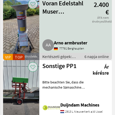
Voran Edelstahl
2.400
Gyümölcstermesztés
gépei /
Muser
€
Sonstige
Rätzmühle Mixer
ÁFA nem
érvényesíthető
Arno armbruster
77791 Berghaupten
Kertészeti gépek:
6 napja online
VIP
TOP
Apróhirdetés
Gyümölcstermesztés
Sonstige PP1
Ár
gépei / Egyéb
gyümölcstermesztési
kérésre
gépek
Bitte beachten Sie, dass die
mechanische Sämaschine
derzeit nur in Verbindung
mit der Stempelvorrichtung
für 6-cm-Kompostblöcke
Duijndam Machines
verwendet werden
2913 L Nieuwerkerk a/d IJssel
kann.Diese Topfpress