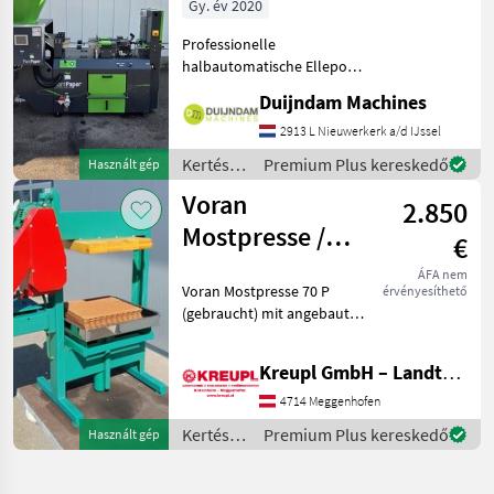
Gy. év 2020
Professionelle
halbautomatische Ellepot
PlantPaper-
Duijndam Machines
Papiertopfmaschine mit 4
Produktionslinien, Baujahr
2913 L Nieuwerkerk a/d IJssel
2020.Die Maschine befindet
Kertészeti
Premium Plus kereskedő
Használt gép
sich in gutem Zustand und
gépek:
Voran
wurde nur
2.850
Gyümölcstermesztés
gépei /
Mostpresse /
€
Sonstige
Obstpresse P 70
ÁFA nem
Voran Mostpresse 70 P
érvényesíthető
(gebraucht) mit angebauter
Mühle!! Verkaufspreis: 2850
€ / Vermittlung! Mit
Kreupl GmbH – Landtechnik – Schlosserei – Anhänger
angebauter Mühle! Mit
Presstücher und
4714 Meggenhofen
Presseinlagen! Ölwechse
Kertészeti
Premium Plus kereskedő
Használt gép
gépek:
Gyümölcstermesztés