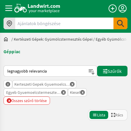
Ajánlatok böngészése
/
Kertészeti Gépek: Gyümölcstermesztés Gépei
/
Egyéb Gyümölcster
Géppiac
Így van sorba rendezve a Landwirt.com-on
Szűrők
x
x
Kerteszeti Gepek Gyuemoelcstermesztes Gepei
x
x
Egyeb Gyuemoelcstermesztesi Gepek
Kiesel
x
Összes szűrő törlése
Lista
Rács