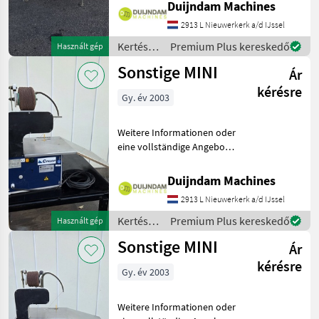
Fragen Sie das einfach und
Duijndam Machines
schnell an auf unsere
2913 L Nieuwerkerk a/d IJssel
Duijndam Machines
Website! Sie können uns
Kertészeti
Premium Plus kereskedő
Használt gép
auch anruf
gépek:
Sonstige MINI
Ár
Gyümölcstermesztés
gépei /
kérésre
Gy. év 2003
Sonstige
Weitere Informationen oder
eine vollständige Angebot?
Fragen Sie das einfach und
schnell an auf unsere
Duijndam Machines
Duijndam Machines
2913 L Nieuwerkerk a/d IJssel
Website! Sie können uns
auch anrufen.Alle zu
Kertészeti
Premium Plus kereskedő
Használt gép
gépek:
Sonstige MINI
Ár
Gyümölcstermesztés
gépei /
kérésre
Gy. év 2003
Sonstige
Weitere Informationen oder