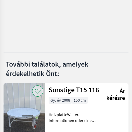
Kiesel
Maschio
Braun
Vimas
További találatok, amelyek
Clemens
érdekelhetik Önt:
Ero
Mind a 19
Sonstige T15 116
Ár
megjelenítése
kérésre
Gy. év 2008
150 cm
MARKETPLACE
HolzplatteWeitere
Kereskedői
Marketplace
Apróhirdetések
Informationen oder eine
ajánlatok
vollständige Angebot?