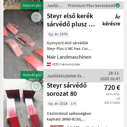
- Új ára 5 500, -
Javítókészletek
Premium Plus kereskedő
Használt gép
és
Steyr első kerék
Ár
alkatrészek
/ Steyr
sárvédő plusz és
kérésre
Cormic 454 U:
Gy. év 1970
574
Gyönyörű első sárvédők
Steyr Plus U MC-hez. Cormic
574. Ár kérésre. MAIR
Mair Landmaschinen
Landmaschinen 4550
4550 Kremsmünster
Kremsmünster.
Javítókészletek és
28-11-
Használt gép
Javítókészletek és
alkatrészek Traktorok
2020 16:47
alkatrészek / Steyr
pótalkatrészei
Steyr sárvédő
720 €
sorozat 80
20 % ÁFA-
val
600 € nettó
Gy. év 2018
1 h
3 különböző szélességben
kapható (8060-8130),
egyenként is (ár