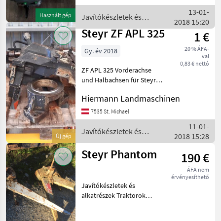
Javítókészletek és
13-01-
Használt gép
Javítókészletek és
alkatrészek Traktorok
2018 15:20
alkatrészek / Steyr
pótalkatré
Steyr ZF APL 325
1 €
20 % ÁFA-
Gy. év 2018
val
0,83 € nettó
ZF APL 325 Vorderachse
und Halbachsen für Steyr
8075 Javítókészletek és
Hiermann Landmaschinen
alkatrészek Traktorok
pótalkatrészei
7535 St. Michael
11-01-
Javítókészletek és
2018 15:28
Új gép
alkatrészek / Steyr
Steyr Phantom
190 €
ÁFA nem
érvényesíthető
Javítókészletek és
alkatrészek Traktorok
pótalkatrészei