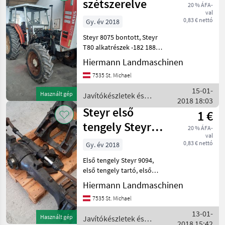
szétszerelve
20 % ÁFA-
val
0,83 € nettó
Gy. év 2018
Steyr 8075 bontott, Steyr
T80 alkatrészek -182 188
190 540 650 760 8000
Hiermann Landmaschinen
sorozatú motorok
7535 St. Michael
főtengelyek sebességváltó
alkatrészek tengelyek stb...
15-01-
Használt gép
Javítókészletek és
Javítókészletek és a
2018 18:03
alkatrészek / Steyr
Steyr első
1 €
tengely Steyr
20 % ÁFA-
val
9094
0,83 € nettó
Gy. év 2018
Első tengely Steyr 9094,
első tengely tartó, első
tengely csapágy, kardán!
Hiermann Landmaschinen
Javítókészletek és
7535 St. Michael
alkatrészek Traktorok
pótalkatrészei
13-01-
Használt gép
Javítókészletek és
2018 15:42