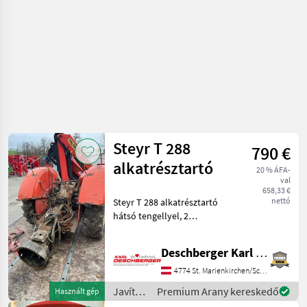
Steyr T 288
790 €
alkatrésztartó
20 % ÁFA-
val
658,33 €
nettó
Steyr T 288 alkatrésztartó
hátsó tengellyel, 2
kerékkel, sebességváltóval,
tartállyal stb. - Az Ön
Deschberger Karl Landtechnik GesmbH & Co KG
kapcsolattartója - Mr. Karl
Deschberger
4774 St. Marienkirchen/Schärding
Javítókészletek és alkatr
Javítókészletek
Premium Arany kereskedő
Használt gép
és