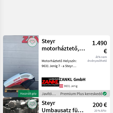
Steyr
1.490
motorháztető,
€
kompakt
ÁFA nem
Motorháztető Helyszín:
érvényesíthető
változat
9631 Jenig 7 - a Steyr
Kompakt Ecotech
modellhez illeszkedik - a
ZANKL GmbH
fotókon látható
sérülésekkel - azonnal
9631 Jenig
elérhető! - MAGÁNELADÁS!
Javítókészletek
Premium Plus kereskedő
Használt gép
A Zankl P
és
Steyr
200 €
alkatrészek
/ Steyr
Umbausatz für
20 % ÁFA-