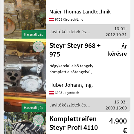
pótalkatrészei
Maier Thomas Landtechnik
9753 Kleblach/Lind
16-01-
Javítókészletek és
2012 10:31
Használt gép
alkatrészek / Steyr
Steyr Steyr 968 +
Ár
975
kérésre
Négykerekű első tengely
Komplett elsőtengelyű,
MWM_Motor részben,
tengelykapcsoló,
Huber Johann, Ing.
sebességváltó komplett
3923 Jagenbach
vagy részben, hátsó tengely
16-03-
és hidraulika kiegészítő
Javítókészletek és
2003 16:00
tartál
Használt gép
alkatrészek / Steyr
Komplettreifen
4.900
Steyr Profi 4110
€