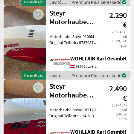
Javítókészletek
Premium Plus kereskedő
Használt gép
és
Steyr
2.290
alkatrészek
/ Steyr
Motorhaube
€
9100M
20 % ÁFA-
Motorhaube Steyr 9100M -
val
(87370573)
1.908,33 €
Original TeileNr.: 87370573 -
nettó
Passend zu Steyr 9080M,
9090M, 9100M - Hauben
WOHLLAIB Karl GesmbH
Halter / Scharniere leicht
verbogen. - Leichte Lacksch
6934 Sulzberg
Javítókészletek
Premium Plus kereskedő
Használt gép
és
Steyr
2.490
alkatrészek
/ Steyr
Motorhaube
€
CVT170 (1-34-
20 % ÁFA-
Motorhaube Steyr CVT170 -
val
613-850)
2.075 €
Original TeileNr.: 1-34-613-
nettó
850 - Passend zu Steyr CVT
120, 130, 150, 170 - Haube
WOHLLAIB Karl GesmbH
Optisch in einem Guten