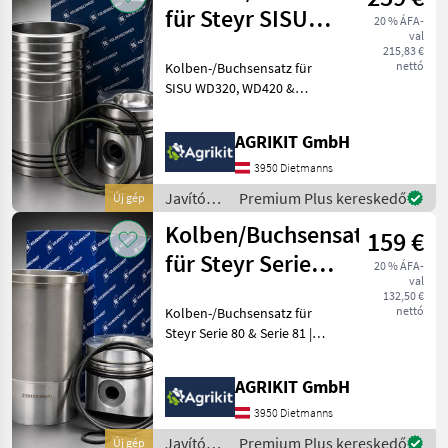
/ Steyr
für Steyr SISU-
20 % ÁFA-
val
Motor
215,83 €
nettó
Kolben-/Buchsensatz für
SISU WD320, WD420 &
WD620 | Passend für Steyr
M968, M975, 9080M, 9090M,
AGRIKIT GmbH
9100M, M9078, M9086,
M9094, 9115, 9125, 9145,
3950 Dietmanns
9155, 9160, 9170, 9180,
Javítókészletek
Premium Plus kereskedő
Új gép
és
Kolben/Buchsensatz
159 €
alkatrészek
/ Steyr
für Steyr Serie
20 % ÁFA-
val
80 & Serie 81
132,50 €
nettó
Kolben-/Buchsensatz für
Steyr Serie 80 & Serie 81 |
Passend für 8055, 8060,
8065, 8070, 8075, 8080,
AGRIKIT GmbH
8085, 8090, 8100, 8110, 8120
& 8130 Hochwertiger
3950 Dietmanns
Kolben-/Buchs
Javítókészletek
Premium Plus kereskedő
Új gép