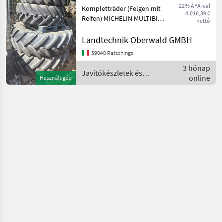
22% ÁFA-val
Kompletträder (Felgen mit
4.016,39 €
Reifen) MICHELIN MULTIBIB,
nettó
540/65R38 hinten 90%
Profil, 440/65R28 90% Profil
Landtechnik Oberwald GMBH
Tel +39 3331051047
39040 Ratschings
Javítókészletek és
3 hónap
alkatrészek Traktorok
Javítókészletek és
online
Használt gép
alkatrészek / Steyr