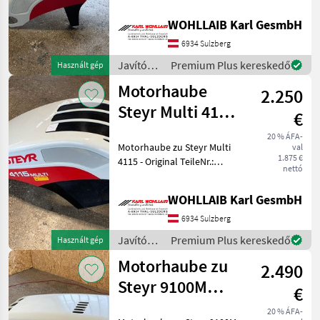
TeileNr.: 84340106 - Passend
zu Steyr 4065S u. 4055S von
WOHLLAIB Karl GesmbH
BJ: 2011-2017 - Haube leicht
verzogen, Optisch in einem
6934 Sulzberg
Javítókészletek
Premium Plus kereskedő
Használt gép
és
Motorhaube
2.250
alkatrészek
/ Steyr
Steyr Multi 4115
€
(47395773)
20 % ÁFA-
Motorhaube zu Steyr Multi
val
1.875 €
4115 - Original TeileNr.:
nettó
47395773 - Passend zu Steyr
Multi 4095-4120 - Haube
WOHLLAIB Karl GesmbH
wurde repariert und
komplett hergerichtet -
6934 Sulzberg
Leichte
Javítókészletek
Premium Plus kereskedő
Használt gép
és
Motorhaube zu
2.490
alkatrészek
/ Steyr
Steyr 9100M
€
(87370573)
20 % ÁFA-