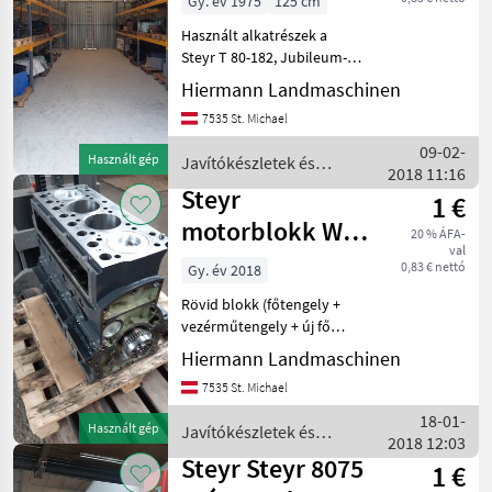
Gy. év 1975
125 cm
Használt alkatrészek a
Steyr T 80-182, Jubileum-
sorozat, Plusz-sorozat és
Hiermann Landmaschinen
8000-es sorozat
7535 St. Michael
modellekhez
Javítókészletek és
09-02-
Használt gép
Javítókészletek és
alkatrészek Traktorok
2018 11:16
alkatrészek / Steyr
pótalkatrészei
Steyr
1 €
motorblokk WD
20 % ÁFA-
val
411
0,83 € nettó
Gy. év 2018
8075,8080,8090
Rövid blokk (főtengely +
vezérműtengely + új fő
csapágyak és hajtókar
Hiermann Landmaschinen
csapágyak + dugattyúk és
7535 St. Michael
perselyek) motorblokkok
Steyr T80-182, 188, 190, 540,
18-01-
Használt gép
Javítókészletek és
650, 760, 8080,
2018 12:03
alkatrészek / Steyr
Steyr Steyr 8075
1 €