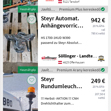
Tengelyalkatrészek, első
5121 Tarsdorf
tengely, tengelytartó,
Javítókészletek
Premium Plus kereskedő
Használt gép
felnik, motorok, sebes
és
Steyr Automat.
942 €
alkatrészek
/ Steyr
Anhängevorrichtung
20 % ÁFA-
val
Sauermann
785 € nettó
HS 1700-1KUD W390
passend zu Steyr Absolut
Javítókészletek és
alkatrészek Traktorok
Söllinger - Landtechnik GmbH
pótalkatrészei
4625 Offenhausen
Javítókészletek
Premium Arany kereskedő
Használt gép
és
Steyr
249 €
alkatrészek
/ Steyr
Rundumleuchtenhalter
20 % ÁFA-
val
li. oder re.
207,50 €
nettó
!!! Herbst- AKTION !!! CNH
Drehlichthalter zum
Klappen für: Expert CVT;