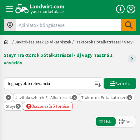
Ajánlatok böngészése
/
Javítókészletek És Alkatrészek
/
Traktorok Pótalkatrészei
/
Steyr
Steyr Traktorok pótalkatrészei - új vagy használt
vásárlás
Így van sorba rendezve a Landwirt.com-on
Szűrők
x
x
x
Javitokeszletek Es Alkatreszek
Traktorok Potalkatreszei
x
x
Steyr
Összes szűrő törlése
Lista
Rács