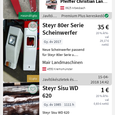
Pfeiffer Christian Landtechnik
darabonként: 100 € ÁFA
nélkül) Javítókészletek és
3925 Arbesbach
alkatrészek Traktorok
Javítókészletek
Premium Plus kereskedő
Használt gép
pótalkatrészei
és
Steyr 80er Serie
35 €
alkatrészek
/ Steyr
Scheinwerfer
20 % ÁFA-
val
29,17 €
Gy. év 2017
nettó
Neue Scheinwerfer passend
für Steyr 80er Serie u.
andere Traktoren mit H 4
Mair Landmaschinen
Birne Javítókészletek és
4550 Kremsmünster
alkatrészek Traktorok
pótalkatrészei
15-04-
Új gép
Javítókészletek és
2018 14:42
alkatrészek / Steyr
Steyr Sisu WD
1 €
620
20 % ÁFA-
val
0,83 € nettó
Gy. év 1985
1111 h
Steyr Sisu WD 620