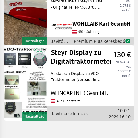
Motorhaube zu Steyr 9100M
val
2.075 €
- Original TeileNr.: 87370573
nettó
- Passend zu Steyr 9080M,
9090M, 9100M - Neuwertige
WOHLLAIB Karl GesmbH
Motorhaube - Leichte
Lackschäden vorhanden -
6934 Sulzberg
Javítókészletek
Premium Plus kereskedő
Használt gép
és
Steyr Display zu
130 €
alkatrészek
/ Steyr
Digitaltraktormeter
20 % ÁFA-
val
108,33 €
Austausch-Display zu VDO
nettó
Traktormeter (verbaut in
Steyr, Lindner und Fendt
Traktoren) Digital-Display 2-
WEINGARTNER GesmbH.
zeilig Für das VDO-
4653 Eberstalzell
Traktormeter ist das LCD-
10-07-
Display als
Javítókészletek és
2024 16:10
Használt gép
alkatrészek / Steyr