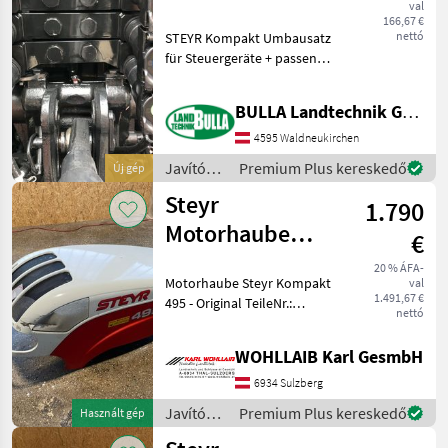
val
Hecksteuergeräte
166,67 €
nettó
STEYR Kompakt Umbausatz
für Steuergeräte + passend
zu Steyr Kompakt,
Kompakt S, Case Farmall C,
BULLA Landtechnik GmbH Ersatzteile
NH T4/T5 + Mehr Platz für
Oberlenker +
4595 Waldneukirchen
Komfortableres
Javítókészletek
Premium Plus kereskedő
Új gép
Hydrauliksch
és
Steyr
1.790
alkatrészek
/ Steyr
Motorhaube
€
Kompakt 495
20 % ÁFA-
Motorhaube Steyr Kompakt
val
(47056002)
1.491,67 €
495 - Original TeileNr.:
nettó
47056002 - passend zu
Kompakt 375, 485, 495 -
WOHLLAIB Karl GesmbH
Motorhaube hat vorne eine
Beschädigung und weißt
6934 Sulzberg
Innen Brands
Javítókészletek
Premium Plus kereskedő
Használt gép
és