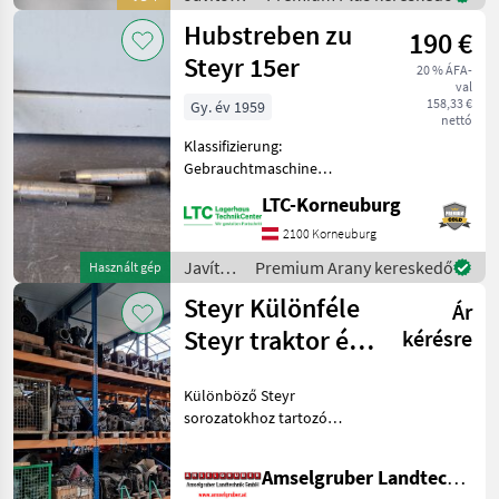
és
Hubstreben zu
190 €
alkatrészek
/ Steyr
Steyr 15er
20 % ÁFA-
val
158,33 €
Gy. év 1959
nettó
Klassifizierung:
Gebrauchtmaschine
Javítókészletek és
LTC-Korneuburg
alkatrészek Traktorok
pótalkatrészei
2100 Korneuburg
Javítókészletek
Premium Arany kereskedő
Használt gép
és
Steyr Különféle
Ár
alkatrészek
/ Steyr
Steyr traktor és
kérésre
veterán autó
Különböző Steyr
alkatrészek
sorozatokhoz tartozó
használt eredeti
alkatrészek széles
Amselgruber Landtechnik GmbH
választékát kínáljuk.