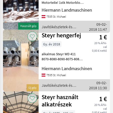
Motorteile! 1stk Motorblock
WD 620 1 stk Kurbelwelle
Hiermann Landmaschinen
und 1 stk Nockenwelle für
7535 St. Michael
Sisu WD 620 passend für
Steyr 9000 serie , CVT, CVX,
09-02-
Használt gép
Javítókészletek és
Javítóké
2018 11:47
alkatrészek / Steyr
Steyr hengerfej
1 €
20 % ÁFA-
Gy. év 2018
val
0,83 € nettó
alkalmas Steyr WD 411
8070-8080-8090-8075-8085
turbóval vagy anélkül!
Hiermann Landmaschinen
T188, T190, 540-hez is
raktáron! Javítókészletek
7535 St. Michael
és alkatrészek Traktorok
09-02-
pótalkatrészei
Javítókészletek és
2018 11:30
Új gép
alkatrészek / Steyr
Steyr használt
1 €
alkatrészek
20 % ÁFA-
val
0,83 € nettó