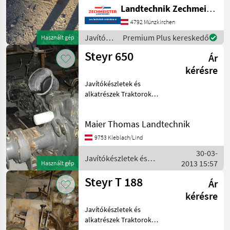
Landtechnik Zechmeister GmbH & Co KG
4792 Münzkirchen
Javítókészletek
Premium Plus kereskedő
Használt gép
és
Steyr 650
Ár
alkatrészek
/ Steyr
kérésre
Javítókészletek és
alkatrészek Traktorok
pótalkatrészei
Maier Thomas Landtechnik
9753 Kleblach/Lind
30-03-
Javítókészletek és
2013 15:57
Használt gép
alkatrészek / Steyr
Steyr T 188
Ár
kérésre
Javítókészletek és
alkatrészek Traktorok