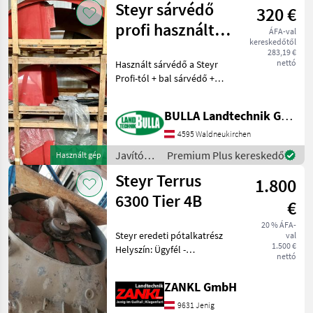
Steyr sárvédő
320 €
alkatrészek
/ Steyr
profi használt
ÁFA-val
kereskedőtől
bal
283,19 €
nettó
Használt sárvédő a Steyr
Profi-tól + bal sárvédő +
2010-nél fiatalabb és
régebbi elérhető + Külső
BULLA Landtechnik GmbH Ersatzteile
gomb a kardántengelyhez,
a rudazathoz és a kiegészítő
4595 Waldneukirchen
vezérlőegy
Javítókészletek
Premium Plus kereskedő
Használt gép
és
Steyr Terrus
1.800
alkatrészek
/ Steyr
6300 Tier 4B
€
20 % ÁFA-
Steyr eredeti pótalkatrész
val
1.500 €
Helyszín: Ügyfél -
nettó
Alkatrészszám: 47634877 -
Steyr Terrus 6300 Tier 4B
ZANKL GmbH
modellhez - kb. 700
üzemórán át volt beépítve.
9631 Jenig