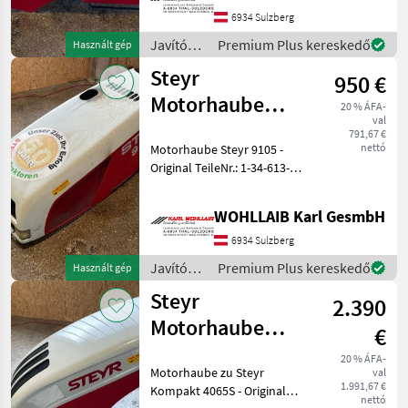
Zustand, Haube leicht verz
6934 Sulzberg
Javítókészletek
Premium Plus kereskedő
Használt gép
és
Steyr
950 €
alkatrészek
/ Steyr
Motorhaube
20 % ÁFA-
val
9105 (1-34-613-
791,67 €
nettó
Motorhaube Steyr 9105 -
470)
Original TeileNr.: 1-34-613-
470 - Passend zu Steyr 9105
- Motorhaube hat einen
WOHLLAIB Karl GesmbH
Brandschaden, siehe Bilder,
Lack ist dies hingehend Be
6934 Sulzberg
Javítókészletek
Premium Plus kereskedő
Használt gép
és
Steyr
2.390
alkatrészek
/ Steyr
Motorhaube
€
Kompakt 4065S
20 % ÁFA-
Motorhaube zu Steyr
val
(84340106)
1.991,67 €
Kompakt 4065S - Original
nettó