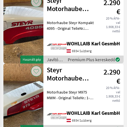
Steyr
2.290
alkatrészek
/ Steyr
Motorhaube
€
Kompakt 4095
20 % ÁFA-
Motorhaube Steyr Kompakt
val
(87344187)
1.908,33 €
4095 - Original TeileNr.:
nettó
87344187 - Passend zu Steyr
Kompakt 4085 und 4095. -
WOHLLAIB Karl GesmbH
Haube ist vorne an 2
Stellen gebrochen (siehe
6934 Sulzberg
Bilder)
Javítókészletek
Premium Plus kereskedő
Használt gép
és
Steyr
2.290
alkatrészek
/ Steyr
Motorhaube
€
M975 MWM (1-
20 % ÁFA-
Motorhaube Steyr M975
val
34-513-260)
1.908,33 €
MWM - Original TeileNr.: 1-
nettó
34-513-260 - Passend zu
Steyr M975 und M968 MWM
WOHLLAIB Karl GesmbH
- Haube ist in einem Guten
Zustand. - Leichte
6934 Sulzberg
Lackschäden