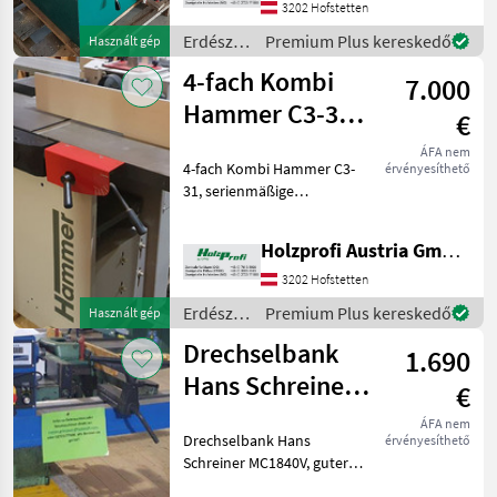
vorbehalten, Irrtümer,
3202 Hofstetten
Druck- und Satzfehler
Erdészeti
Premium Plus kereskedő
Használt gép
vorbehal
és
4-fach Kombi
7.000
faipari
gépek /
Hammer C3-31
€
Rojek
gebraucht
ÁFA nem
4-fach Kombi Hammer C3-
érvényesíthető
31, serienmäßige
Ausstattung, 2000 mm
Tischlänge, 3 Messer, ca. 450
Holzprofi Austria GmbH, Zweigstelle NÖ
kgPreisänderungen
vorbehalten, Irrtümer,
3202 Hofstetten
Druck- und Satzfehler
Erdészeti
Premium Plus kereskedő
Használt gép
vorbehalten
és
Drechselbank
1.690
faipari
gépek /
Hans Schreiner
€
Hammer
MC1840V
ÁFA nem
Drechselbank Hans
érvényesíthető
gebraucht
Schreiner MC1840V, guter
Zustand, ca. 180