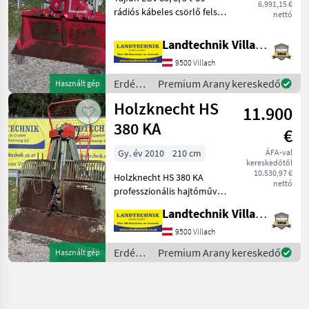
6.991,15 €
rádiós kábeles csörlő felső
nettó
és alsó kábelbevezető
görgővel, műanyag kábel
Landtechnik Villach GmbH
párhuzamos kampóval,
9500 Villach
kábelcsúszóval,
vonóhoroggal,
Erdészeti
Premium Arany kereskedő
Használt gép
lemezszélesség:
és
Holzknecht HS
11.900
faipari
gépek /
380 KA
€
Tajfun
Gy. év 2010
210 cm
ÁFA-val
kereskedőtől
10.530,97 €
Holzknecht HS 380 KA
nettó
professzionális hajtóműves
csörlő, 8 t húzóerővel,
Landtechnik Villach GmbH
hidraulikus. 210 cm-es
összecsukható lapát, a
9500 Villach
kötélbevezető görgő
Erdészeti
Premium Arany kereskedő
Használt gép
hidraulikus kötéltorony seg
és
faipari
gépek /
Holzknecht