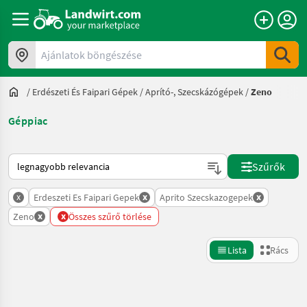
Ajánlatok böngészése
/
Erdészeti És Faipari Gépek
/
Aprító-, Szecskázógépek
/
Zeno
Géppiac
Így van sorba rendezve a Landwirt.com-on
Szűrők
x
x
x
Erdeszeti Es Faipari Gepek
Aprito Szecskazogepek
x
x
Zeno
Összes szűrő törlése
Lista
Rács