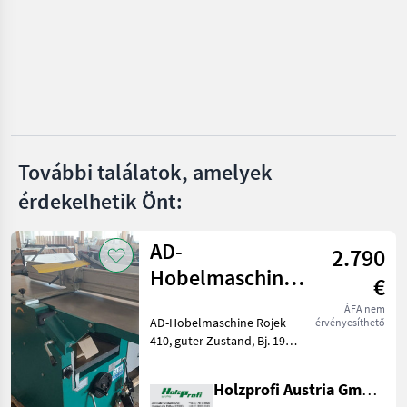
HS
TP
Remet CNC
Pezzolato
További találatok, amelyek
érdekelhetik Önt:
Heizohack
Mind a 26
AD-
megjelenítése
2.790
Hobelmaschine
€
MARKETPLACE
Rojek 410
ÁFA nem
Kereskedői
AD-Hobelmaschine Rojek
Marketplace
Apróhirdetések
érvényesíthető
gebraucht
ajánlatok
410, guter Zustand, Bj. 1997,
serienmäßige Ausstattung,
3, 4 kW S1, 400
Holzprofi Austria GmbH, Zweigstelle NÖ
kgPreisänderungen