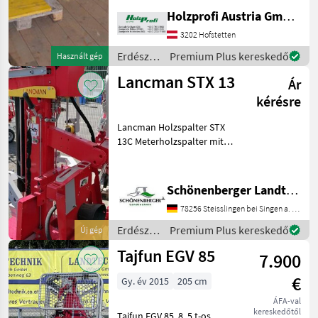
kgPreisänderungen
Holzprofi Austria GmbH, Zweigstelle NÖ
vorbehalten, Irrtümer,
Druck- und Satzfehler
3202 Hofstetten
vorbehalten Erdészeti és
Erdészeti
Premium Plus kereskedő
Használt gép
faipari gépek Es
és
Lancman STX 13
Ár
faipari
gépek /
kérésre
Hans
Schreiner
Lancman Holzspalter STX
13C Meterholzspalter mit
Zapfwellenantrieb
Gewicht:398kl mit
Gelenkwelle Lancman
Schönenberger Landtechnik OHG
Holzspalter STX 13C
78256 Steisslingen bei Singen a. Htwl.
Meterholzspalter mit
Zapfwellenantrieb G
Erdészeti
Premium Plus kereskedő
Új gép
és
Tajfun EGV 85
7.900
faipari
gépek /
€
Gy. év 2015
205 cm
Lancman
ÁFA-val
kereskedőtől
Tajfun EGV 85, 8, 5 t-os