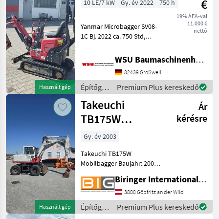
€
10 LE/7 kW
Gy. év 2022
750 h
19% ÁFA-val
11.000 €
Yanmar Microbagger SV08-
nettó
1C Bj. 2022 ca. 750 Std,
gepflegt 11000 € zzgl. MwSt.
(ausweisbar) Finanzierung
WSU Baumaschinenhandel u. Gerätevermietung GmbH
und Lieferung
82439 Großweil
Deutschlandweit möglich!
Mieten ab 67, - € Be
Építőgépek
Premium Plus kereskedő
Használt gép
/ Yanmar
Takeuchi
Ár
TB175W
kérésre
Mobilbagger
Gy. év 2003
Takeuchi TB175W
Mobilbagger Baujahr: 2003
Leistung: 50 kW
Biringer International GmbH
Eigengewicht: ca.8130 Kg
Mit österreichischen
3800 Göpfritz an der Wild
Papieren und CE
Építőgépek
Premium Plus kereskedő
Használt gép
Konformitätserklärung
/