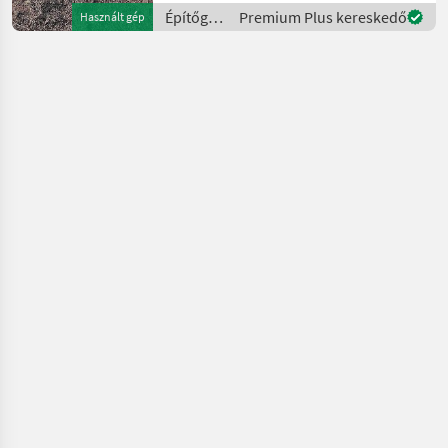
Építőgépek
Premium Plus kereskedő
Használt gép
/
Sonstige