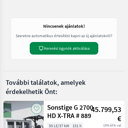
Nincsenek ajánlatok!
Szeretne automatikus értesítést kapni az új ajánlatokról?
Keresési ügynök aktiválása
További találatok, amelyek
érdekelhetik Önt:
Sonstige G 2700
45.799,53
HD X-TRA # 889
€
50 LE/37 kW
151 h
19% ÁFA-val