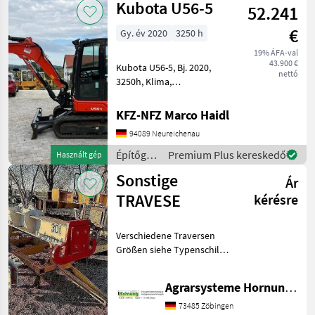
Kubota U56-5
Építőgépek Gumikerekes
52.241
Takeuchi
€
Gy. év 2020
3250 h
19% ÁFA-val
43.900 €
Kubota U56-5, Bj. 2020,
nettó
3250h, Klima,
Kombihydraulik, Powertilt
mit HS03,
KFZ-NFZ Marco Haidl
Grabenräumlöffel, Ketten
94089 Neureichenau
90% Építőgépek Mini
kotrógép
Építőgépek
Premium Plus kereskedő
Használt gép
/ Kubota
Sonstige
Ár
TRAVESE
kérésre
Verschiedene Traversen
Größen siehe Typenschild
Preis auf Anfrage per e mail
danke Építőgépek Egyéb
Agrarsysteme Hornung GmbH & Co. KG
építőigépek
73485 Zöbingen