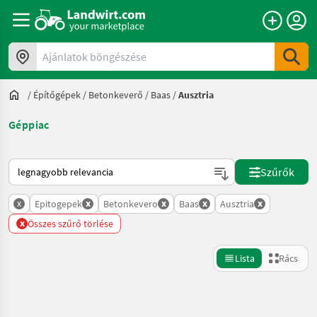
Ajánlatok böngészése
/
Építőgépek
/
Betonkeverő
/
Baas
/
Ausztria
Géppiac
Így van sorba rendezve a Landwirt.com-on
Szűrők
x
x
x
x
x
Epitogepek
Betonkevero
Baas
Ausztria
x
Összes szűrő törlése
Lista
Rács