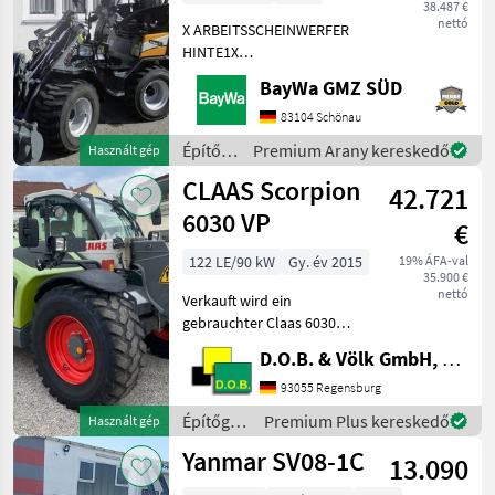
38.487 €
nettó
X ARBEITSSCHEINWERFER
HINTE1X
ARBEITSSCHEINWERFER
BayWa GMZ SÜD
VORNE1X
HECKGEWICHTSPLATTE 62
83104 Schönau
KG1X
Építőgépek
Premium Arany kereskedő
Használt gép
HYDRAULIKKREISLAUF
/
CLAAS Scorpion
DPPPEL31X15.50-15
42.721
Sonstige
SKIDDATENBESCHEINIGUNG
6030 VP
€
BRD 20 KMDRUCKFREIER
122 LE/90 kW
Gy. év 2015
19% ÁFA-val
35.900 €
nettó
Verkauft wird ein
gebrauchter Claas 6030
Varipower Teleskoplader -
D.O.B. & Völk GmbH, Filiale Regensburg
Kramer
Schnellwechselplatte
93055 Regensburg
hydraulisch - Handgas mit
Építőgépek
Premium Plus kereskedő
Használt gép
Langsamfahreinrichtung -
/ Claas
Yanmar SV08-1C
Motorvorwärmung ü
13.090