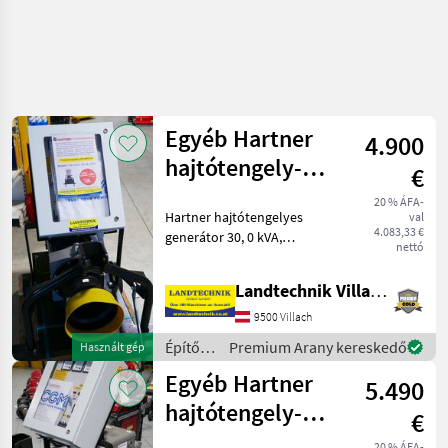
Egyéb Hartner
4.900
hajtótengely-
€
generátor, 30
20 % ÁFA-
Hartner hajtótengelyes
val
kVA
4.083,33 €
generátor 30, 0 kVA,
nettó
minimális traktor-
hajtótengely-teljesítmény
Landtechnik Villach GmbH
75 PS, alacsony
fordulatszámú változat 1
9500 Villach
500 fordulat/perc, AVR-
Építőgépek
Premium Arany kereskedő
Használt gép
szabályozással
/
Egyéb Hartner
5.490
Sonstige
hajtótengely-
€
generátor 42,0
20 % ÁFA-