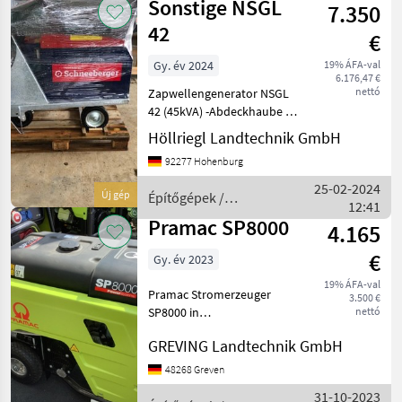
Sonstige NSGL
7.350
42
€
Gy. év 2024
19% ÁFA-val
6.176,47 €
nettó
Zapwellengenerator NSGL
42 (45kVA) -Abdeckhaube -
Räder -Zapfwelle -1h
Höllriegl Landtechnik GmbH
Stecker -Anhängebolzen
92277 Hohenburg
Építőgépek Áramfejlesztő
25-02-2024
Új gép
Építőgépek /
12:41
Sonstige
Pramac SP8000
4.165
€
Gy. év 2023
19% ÁFA-val
Pramac Stromerzeuger
3.500 €
SP8000 in
nettó
Serienausstattung mit 4
GREVING Landtechnik GmbH
Takt Motoren,
Ölmangelabschaltung,
48268 Greven
Isolationsüberwachung,
31-10-2023