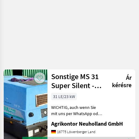
Sonstige MS 31
Ár
Super Silent -
kérésre
Druckluftkompressor
31 LE/23 kW
WICHTIG, auch wenn Sie
mit uns per WhatsApp oder
ähnlich chatten und
Agrikontor Neuholland GmbH
daraufhin Maschinen
kaufen, bitte kontrollieren
16775 Löwenberger Land
Sie die Auftragsbestätigung,