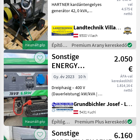
HARTNER kardántengelyes
val
kVA
4.575 €
generátor 42, 0 kVA,
nettó
minimális traktor
teljesítmény 100 PS,
Landtechnik Villach GmbH
alacsony fordulatszámú 1
500 ford./perc, AVR-
9500 Villach
szabályozással, súly: 410
Építőgépek
Premium Arany kereskedő
Használt gép
kg, masszív
/
Sonstige
2.050
Sonstige
ENERGY
€
Thunder
Gy. év 2023
10 h
ÁFA-val
kereskedőtől
T7000TE
1.814,16 €
Dreiphasig – 400 V
nettó
(Dauerleistung) kW/kVA | 5,
6/7 Leistungsdaten
Grundbichler Josef - Landmaschinen
Spannung Volt | 230 V / 400
V Frequenz Hz | 50 Motor
5431 Kuchl
Hersteller | Energy
Építőgépek
Premium Plus kereskedő
Használt gép
Kraftstoff | Benzin
/
Sonstige
6.160
Sonstige