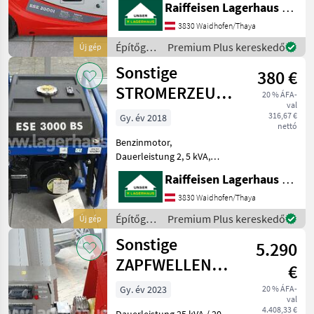
Raiffeisen Lagerhaus Waidhofen/Thaya
und Handstart,
Invertertechnologie -
3830 Waidhofen/Thaya
optimal für sensible
Építőgépek
Premium Plus kereskedő
Új gép
Verbraucher,
/
Sonstige
Ölmangelabschaltung,
380 €
Sonstige
lastabhängige
STROMERZEUGER
20 % ÁFA-
val
ESE 3000 BS
316,67 €
Gy. év 2018
nettó
Benzinmotor,
Dauerleistung 2, 5 kVA,
Steckdosen 2x 230 V / 16 A,
Raiffeisen Lagerhaus Waidhofen/Thaya
Synchrongenerator, AVR-
Regelung für universellen
3830 Waidhofen/Thaya
Einsatz, 20 ltr. Großtank,
Építőgépek
Premium Plus kereskedő
Új gép
Ölmangelabschaltung,
/
Sonstige
Gewi
5.290
Sonstige
ZAPFWELLENGENERATOR
€
EZG 25-2
Gy. év 2023
20 % ÁFA-
val
4.408,33 €
Dauerleistung 25 kVA / 20