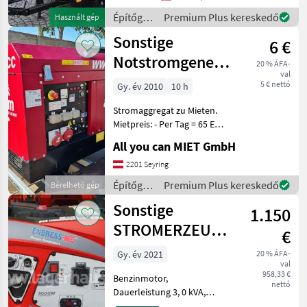
Amp. Anschluss
Építőgépek
Premium Plus kereskedő
Használt gép
/
Sonstige
6 €
Sonstige
Notstromgenerator
20 % ÁFA-
val
Stromerzeuger
5 € nettó
Gy. év 2010
10 h
Stromaggregat
Stromaggregat zu Mieten.
zu
Mietpreis: - Per Tag = 65 EUR
(inkl. 10
All you can MIET GmbH
Betriebsstunden/Tag) - Per
7 Tage = 325 EUR (inkl. 50
2201 Seyring
Betriebsstunden/Woche) -
Építőgépek
Premium Plus kereskedő
Bérelhető gép
Wochenende (
/
Sonstige
1.150
Sonstige
STROMERZEUGER
€
ESE 3000 I
Gy. év 2021
20 % ÁFA-
val
958,33 €
Benzinmotor,
nettó
Dauerleistung 3, 0 kVA,
schallgedämmt, Elektro