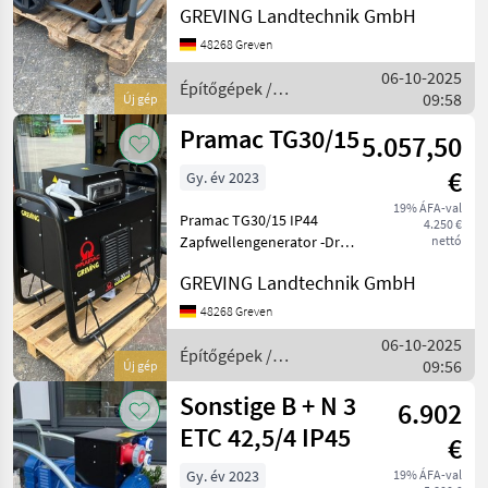
GREVING Landtechnik GmbH
Automatische
Ölmangelabschaltung -
48268 Greven
Digitale
06-10-2025
Multifunktionsanzeige -
Építőgépek /
09:58
Új gép
Integrierter Radsatz - AVR
Sonstige
Automat
Pramac TG30/15
5.057,50
€
Gy. év 2023
19% ÁFA-val
Pramac TG30/15 IP44
4.250 €
Zapfwellengenerator -Drei
nettó
Phasen Leistung COP 27.0
GREVING Landtechnik GmbH
kVA -Einphasig Leistung
COP 10.80 kVA -Spannung
48268 Greven
400/230V -Frequenz 50 Hz -
06-10-2025
Leistungsfaktor 0.8/
Építőgépek /
09:56
Új gép
Sonstige
Sonstige B + N 3
6.902
ETC 42,5/4 IP45
€
Gy. év 2023
19% ÁFA-val