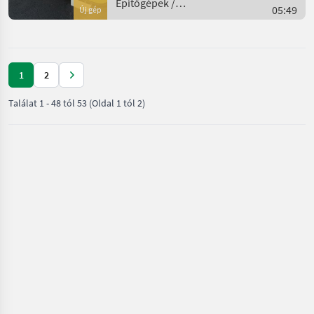
Elektro Start Ausführung,
Építőgépek /
05:49
Új gép
Betriebsstundenzähler, er
Sonstige
1
2
Találat
1
-
48
tól
53
(Oldal 1 tól 2)