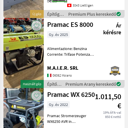
kgAbmessungen 2000 x
3043 Uettligen
1130 x 1450
Építőgépek
Premium Plus kereskedő
Új gép
mmKraftstofftank 2
/
Pramac ES 8000
Ár
Sonstige
kérésre
Gy. év 2025
Alimentazione: Benzina
Corrente: Trifase Potenza
max 6.6 Kw Potenza
effettiva monofase 3 kW
M.A.I.E.R. SRL
Potenza effettiva trifase 6.6
06062 Moiano
kW Dimensioni prodotto (L
x P x H) cm 73x5
Építőgépek
Premium Arany kereskedő
Használt gép
/
Pramac WX 6250
1.011,50
Sonstige
€
Gy. év 2022
19% ÁFA-val
Pramac Stromerzeuger
850 € nettó
WX6250 AVR in
Serienausstattung mit -