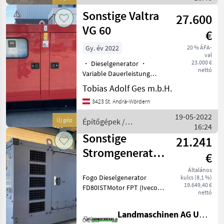
Sonstige
Sonstige Valtra
27.600
VG 60
€
Gy. év 2022
20 % ÁFA-
val
23.000 €
・ Dieselgenerator ・
nettó
Variable Dauerleistung
(PRP) kVA/kW: 60/48 ・
Tobias Adolf Ges m.b.H.
Notstromleistung (LTP)
3423 St. Andrä-Wördern
kVA/kW: 66/53 ・ Zylinder:
3 ・ Drehzahl: 1500 U/min
19-05-2022
Új gép
Építőgépek /
・ Größe Kraftstofftan
16:24
Sonstige
Sonstige
21.241
Stromgenerator
€
FD 80 I-ST
Általános
Fogo Dieselgenerator
kulcs (8,1 %)
19.649,40 €
FD80ISTMotor FPT (Iveco)
nettó
NEF45Alternator
Bürstenlos 3
Landmaschinen AG Uettligen
PhasigLeistung 80 kVA // 64