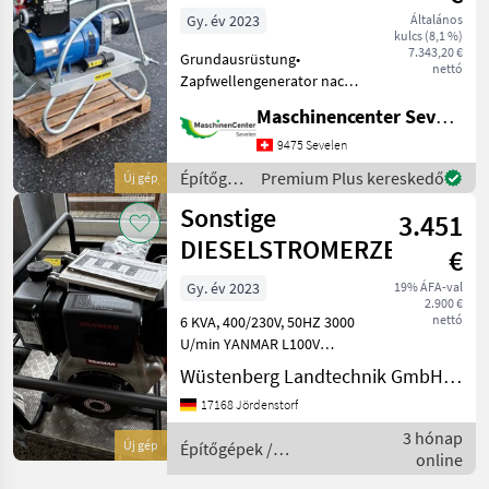
Gy. év 2023
Általános
kulcs (8,1 %)
7.343,20 €
Grundausrüstung•
nettó
Zapfwellengenerator nach
CE-Norm•
Maschinencenter Sevelen AG
Pulverbeschichteter
Stahlrohrrahmen• Mit
9475 Sevelen
Schutzklasse IP 23•
Építőgépek
Premium Plus kereskedő
Új gép
Isolationsklasse: H• 3-Punkt
/
Sonstige
Anhängung• Übersetzungsg
3.451
Sonstige
DIESELSTROMERZEUGER
€
Gy. év 2023
19% ÁFA-val
2.900 €
nettó
6 KVA, 400/230V, 50HZ 3000
U/min YANMAR L100V
STAGE V Építőgépek
Wüstenberg Landtechnik GmbH & Co.KG
Áramfejlesztő
17168 Jördenstorf
3 hónap
Új gép
Építőgépek /
online
Sonstige