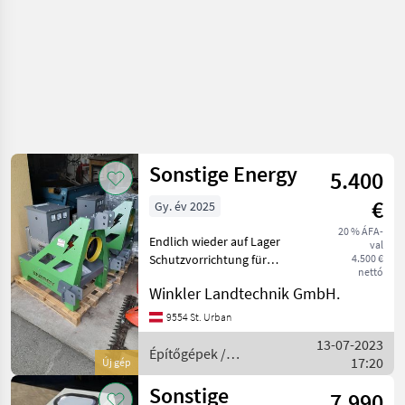
Sonstige Energy
5.400
€
Gy. év 2025
20 % ÁFA-
Endlich wieder auf Lager
val
Schutzvorrichtung für
4.500 €
nettó
sensible Motoren,
Winkler Landtechnik GmbH.
Melkroboter,
Lüftungsanlagen und Haus
9554 St. Urban
/Feld Umschaltung 30kVA
13-07-2023
und 40kVA lagernd
Építőgépek /
17:20
Új gép
Építőgépek Áramfe
Sonstige
Sonstige
7.990