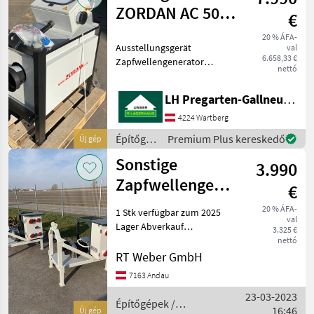
ZORDAN AC 50
€
LE
20 % ÁFA-
Ausstellungsgerät
val
6.658,33 €
Zapfwellengenerator
nettó
Langsamläufer 1500U/min
Spitzenleistung 45 KW/56
LH Pregarten-Gallneukirchen, Pregarten
KVA AVR Regelung Haus
Feld Schaltung
4224 Wartberg
Isolationsüberwachung
Építőgépek
Premium Plus kereskedő
Új gép
(kein Erdsp
/
Sonstige
3.990
Sonstige
Zapfwellengenerator
€
GP 50 TR-C / 45
20 % ÁFA-
1 Stk verfügbar zum 2025
val
KvA
Lager Abverkauf
3.325 €
Sonderpreis !!! Lieferung
nettó
Österreichweit frei Haus 3-
RT Weber GmbH
Punkt Rahmen verzinkt
7163 Andau
inkl. Bolzen, Unterlenker
23-03-2023
und Oberlenker K
Építőgépek /
16:46
Új gép