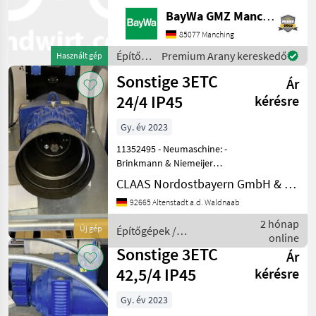
15KW- 2x 230V Steckdose
BayWa GMZ Manching
CE- 1x 400 V Steckdose
CCE800ccm Honda Motor
85077 Manching
Jetzt auch über WhatsApp
Építőgépek
Premium Arany kereskedő
Használt gép
erreichbar: 0049 151 16 17
/
Sonstige 3ETC
47
Ár
Sonstige
24/4 IP45
kérésre
Gy. év 2023
11352495 - Neumaschine: -
Brinkmann & Niemeijer
Zapfwellengenerator 3ETC
CLAAS Nordostbayern GmbH & Co. KG, Altenstadt
24/4 - IP45
92665 Altenstadt a.d. Waldnaab
Notstromaggregat -
Baujahr: 2023 - Anschluss:
2 hónap
Új gép
Építőgépek /
125A Steckdose + CEE
online
Sonstige
Steckdose; S
Sonstige 3ETC
Ár
42,5/4 IP45
kérésre
Gy. év 2023