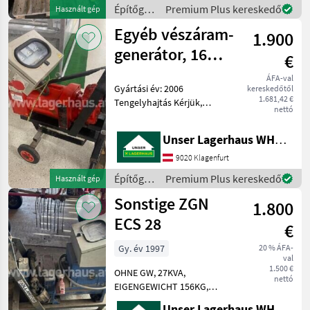
Olyan gépeket is hirdetünk,
Építőgépek
Premium Plus kereskedő
Használt gép
amelyek még az előző
/
Egyéb vészáram-
tulajd
1.900
Sonstige
generátor, 16
€
kVA
ÁFA-val
Gyártási év: 2006
kereskedőtől
1.681,42 €
Tengelyhajtás Kérjük,
nettó
indulás előtt telefonon
érdeklődjön, hogy az Ön
Unser Lagerhaus WHG, Kärnten, Klagenfurt
által keresett gép jelenleg
raktáron van-e nálunk.
9020 Klagenfurt
Olyan gépeket is hirdetü
Építőgépek
Premium Plus kereskedő
Használt gép
/
Sonstige ZGN
1.800
Sonstige
ECS 28
€
Gy. év 1997
20 % ÁFA-
val
1.500 €
OHNE GW, 27KVA,
nettó
EIGENGEWICHT 156KG,
DREIPUNKT - ANBAU;
Unser Lagerhaus WHG, Kärnten, Klagenfurt