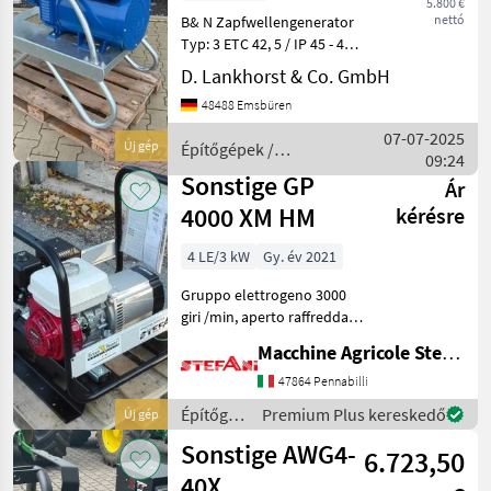
5.800 €
nettó
B& N Zapfwellengenerator
Typ: 3 ETC 42, 5 / IP 45 - 40
KVA / 32KW / 58 Amp -
D. Lankhorst & Co. GmbH
elektr. Regelung (AVR) -
48488 Emsbüren
Fehlerstromzuschalter
einstellbar 0, 003-5A erfor
07-07-2025
Új gép
Építőgépek /
09:24
Sonstige
Sonstige GP
Ár
4000 XM HM
kérésre
4 LE/3 kW
Gy. év 2021
Gruppo elettrogeno 3000
giri /min, aperto raffreddato
ad aria monofase a benzina
Macchine Agricole Stefani Luciano
Motore GX 200 Honda
Potenza 6, 5 hp Alternatore
47864 Pennabilli
Linz Dimensioni 700 X 570 X
Építőgépek
Premium Plus kereskedő
Új gép
630
/
Sonstige AWG4-
6.723,50
Sonstige
40X