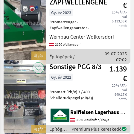
ZAPFWELLENGENERATOR
€
Gy. év 2023
20 % ÁFA-
val
5.133,33 €
Stromerzeuger -
nettó
Zapfwellengenarator -
Strom - Traktor - leistung
Weinbau Center Wolkersdorf
27, 5 Kva - erfolrderliche PS:
2120 Wolkersdorf
50PS Preis ist exkl.
Gelenkwelle Unsere
09-07-2025
Új gép
Építőgépek /
Zapfwellengeneratoren sin
07:02
Sonstige
Sonstige PGG 8/3
1.139
€
Gy. év 2022
20 % ÁFA-
val
Stromart (Ph/V) 3 / 400
949,17 €
Schalldruckpegel (dB(A)) 76
nettó
Nennleistung (kW) 2
Nennleistung (Drehstrom)
Raiffeisen Lagerhaus Waidhofen/Thaya
(kW) 7 Leistung (kW) 2, 5
3830 Waidhofen/Thaya
Leistung (Drehstrom) (kW)
max. 7, 5 Antriebs
Építőgépek
Premium Plus kereskedő
Új gép