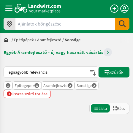
Ajánlatok böngészése
/
Építőgépek
/
Áramfejlesztő
/
Sonstige
Egyéb Áramfejlesztő - új vagy használt vásárlás
Így van sorba rendezve a Landwirt.com-on
Szűrők
x
x
x
x
Epitogepek
Aramfejleszto
Sonstige
x
Összes szűrő törlése
Lista
Rács