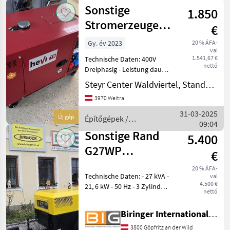
/
Sonstige
1.850
Sonstige
Stromerzeuger
€
HEVI T9000Full
Gy. év 2023
20 % ÁFA-
val
1.541,67 €
Technische Daten: 400V
nettó
Dreiphasig - Leistung dauer
in kVA: 8 - Leistung dauer in
Steyr Center Waldviertel, Standort Weitra
kW: 6, 4 230V Einphasig -
3970 Weitra
Leistung dauer in kVA: 7 -
Leistung dauer in KW:
31-03-2025
Új gép
Építőgépek /
09:04
Sonstige
Sonstige Rand
5.400
G27WP
€
Notstromgenerator
20 % ÁFA-
Technische Daten: - 27 kVA -
val
4.500 €
21, 6 kW - 50 Hz - 3 Zylinder
nettó
Perkins Motor -
Betriebsstunden: 5697h - 2x
Biringer International GmbH
400 Volt / 16 Amp
Anschlüsse - 1x 400 Volt / 32
3800 Göpfritz an der Wild