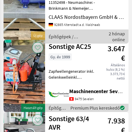
11352498 - Neumaschine: -
Brinkmann & Niemeijer
Zapfwellengenerator 3ETC
CLAAS Nordostbayern GmbH & Co. KG, Altenstadt
42, 5/4 - IP45
92665 Altenstadt a.d. Waldnaab
Notstromaggregat -
Baujahr: 2023 - Anschluss:
2 hónap
Új gép
Építőgépek /
125A Steckdose + CEE
online
Sonstige
Steckdose;
Sonstige AC25
3.647
€
Gy. év 1999
Általános
kulcs (8,1 %)
Zapfwellengenerator inkl.
3.373,73 €
Gelenkwelleinkl.
nettó
GifasEinsatzbereit
Építőgépek Áramfejlesztő
Maschinencenter Sevelen AG
9475 Sevelen
Építőgépek
Premium Plus kereskedő
Használt gép
/
Sonstige 63/4
7.938
Sonstige
AVR
€