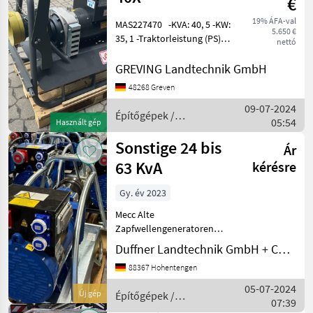
€
19% ÁFA-val
MAS227470 -KVA: 40, 5 -KW:
5.650 €
35, 1 -Traktorleistung (PS):
nettó
111 -Norm-Drehzahl U/MIN:
430 Ausschließlich für den
GREVING Landtechnik GmbH
Feldbetrieb geeignet Preis
48268 Greven
gilt für vorhandenen Zust
09-07-2024
Építőgépek /
05:54
Használt gép
Sonstige
Sonstige 24 bis
Ár
63 KvA
kérésre
Gy. év 2023
Mecc Alte
Zapfwellengeneratoren
Mecc Alte bietet eine
Duffner Landtechnik GmbH + Co KG
vielfältige Auswahl an
88367 Hohentengen
traktorbetriebenen (PTO)
Zapfwellengeneratoren.
05-07-2024
Új gép
Építőgépek /
Diese bestehen mittlerweile
07:39
Sonstige
ausschließli