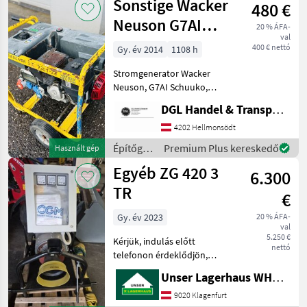
Sonstige Wacker
480 €
Sonstige
Neuson G7AI
20 % ÁFA-
val
Schuuko
400 € nettó
Gy. év 2014
1108 h
Stromgenerator Wacker
Neuson, G7AI Schuuko,
Baujahr 2014, Erstbesitz,
DGL Handel & Transporte
Benzin, 1.108 Stunden, 8.5
KVA. Preis: € 480, - inkl.
4202 Hellmonsödt
Mwst. Építőgépek
Építőgépek
Premium Plus kereskedő
Használt gép
Áramfejlesztő
/
Egyéb ZG 420 3
6.300
Sonstige
TR
€
Gy. év 2023
20 % ÁFA-
val
5.250 €
Kérjük, indulás előtt
nettó
telefonon érdeklődjön,
hogy az Ön által
Unser Lagerhaus WHG, Kärnten, Klagenfurt
megkeresett gép jelenleg
raktáron van-e nálunk.
9020 Klagenfurt