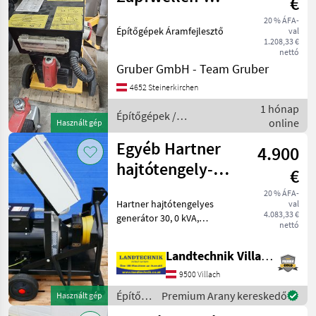
€
Notstromaggregat
20 % ÁFA-
Építőgépek Áramfejlesztő
val
1.208,33 €
nettó
Gruber GmbH - Team Gruber
4652 Steinerkirchen
1 hónap
Építőgépek /
online
Használt gép
Sonstige
Egyéb Hartner
4.900
hajtótengely-
€
generátor, 30
20 % ÁFA-
Hartner hajtótengelyes
val
kVA
4.083,33 €
generátor 30, 0 kVA,
nettó
minimális traktor-
hajtótengely-teljesítmény
Landtechnik Villach GmbH
75 PS, alacsony
fordulatszámú változat 1
9500 Villach
500 fordulat/perc, AVR-
Építőgépek
Premium Arany kereskedő
Használt gép
szabályozással
/