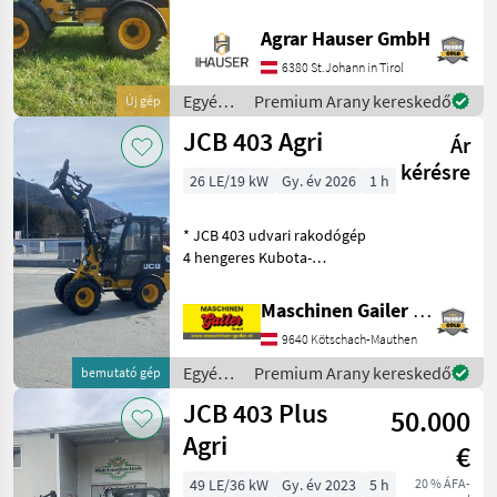
mit 1498 cm³ Hubraum. Das
Getriebe ist mit zwei
Agrar Hauser GmbH
Geschwindigkeitsbereichen
6380 St.Johann in Tirol
ideal für unterschiedliche
Anwendungen u
Egyéb
Premium Arany kereskedő
Új gép
mezőgazdasági
JCB 403 Agri
Ár
erőgépek
/ JCB
kérésre
26 LE/19 kW
Gy. év 2026
1 h
* JCB 403 udvari rakodógép
4 hengeres Kubota-
motorral * Euro-csatlakozó
hidraulikus reteszeléssel *
Maschinen Gailer GmbH
Egykaros joystick * 3.
9640 Kötschach-Mauthen
vezérlőkör * 20 km/h, 2
sebességfokozatt
Egyéb
Premium Arany kereskedő
bemutató gép
mezőgazdasági
JCB 403 Plus
50.000
erőgépek
/ JCB
Agri
€
49 LE/36 kW
Gy. év 2023
5 h
20 % ÁFA-