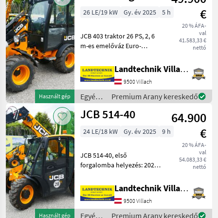
€
26 LE/19 kW
Gy. év 2025
5 h
20 % ÁFA-
val
JCB 403 traktor 26 PS, 2, 6
41.583,33 €
m-es emelőváz Euro-
nettó
csatlakozóval, 3.
vezérlőkör, nyomásmentes
Landtechnik Villach GmbH
visszatérő rendszer elöl,
9500 Villach
egykaros joystick, 2
fokozatú hidrosztatikus
Egyéb
Premium Arany kereskedő
Használt gép
hajtá
mezőgazdasági
JCB 514-40
64.900
erőgépek
/ JCB
€
24 LE/18 kW
Gy. év 2025
9 h
20 % ÁFA-
val
JCB 514-40, első
54.083,33 €
forgalomba helyezés: 2026,
nettó
teleszkópos rakodó, 4 m
emelési magasság, EURO-
Landtechnik Villach GmbH
csatlakozóval és
9500 Villach
hidraulikus
szerszámreteszeléssel, 3.
Egyéb
Premium Arany kereskedő
Használt gép