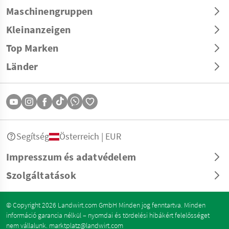
Maschinengruppen
Kleinanzeigen
Top Marken
Länder
Segítség
Österreich | EUR
Impresszum és adatvédelem
Szolgáltatások
© Copyright 2026 Landwirt.com GmbH Minden jog fenntartva. Minden
információ garancia nélkül – nyomdai és tördelési hibákért felelősséget
nem vállalunk.
marktplatz@landwirt.com