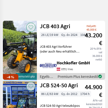
Keresés
pontosítása
JCB 403 Agri
Helyett:
Kategória
Ország
Szűrők
4
1
45.000 €
43.200
26 LE/19 kW
Gy. év 2024
104 h
€
30 eredmény
AKTUÁLIS
Visszaállítás
JCB 403 Agri Vorführer
ÚTVONAL
megjelenítése
20 % ÁFA-
(oder auch Neu erhältlich) -
val
Mezőgazdasági
Kabine inkl. Heizung - 19kW
36.000 €
gépek/eszközök
nettó
Kubota Kotor (auf 36PS
Hochkofler GmbH
Egyeb
einstellbar) - 20km/h
Mezogazdasagi
8551 Wies
Hydrostat - Euroaufnahme
Erogepek
mit hydr.
Egyéb
Premium Plus kereskedő
-4 %
bemutató gép
Majorsagi
mezőgazdasági
Rakodo
JCB 524-50 Agri
44.900
erőgépek
Jcb
/ JCB
€
86 LE/63 kW
Gy. év 2012
1704 h
KATEGÓRIA
ÁFA-val
KIVÁLASZTÁSA
kereskedőtől
JCB 524-50 Agri teleszkópos
39.734,51 €