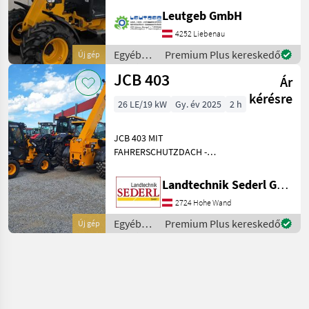
Einsätze** Der JCB 403
Leutgeb GmbH
Hoflader, Baujahr 2025, ist
4252 Liebenau
ein beeindruckendes
Beispiel für moderne Landt
Egyéb
Premium Plus kereskedő
Új gép
mezőgazdasági
JCB 403
Ár
erőgépek
/ JCB
kérésre
26 LE/19 kW
Gy. év 2025
2 h
JCB 403 MIT
FAHRERSCHUTZDACH -
20KM/H ;
DOPPELWRIKENDES STG
Landtechnik Sederl GmbH
VORNE - 3.STEUERKREIS ;
2724 Hohe Wand
EUROAUFNAHME ;
Üzemanyag: , Pót-
Egyéb
Premium Plus kereskedő
Új gép
hidraulikakör, Vezetőfülke,
mezőgazdasági
Gyorsváltó-keretek, h
erőgépek
/ JCB