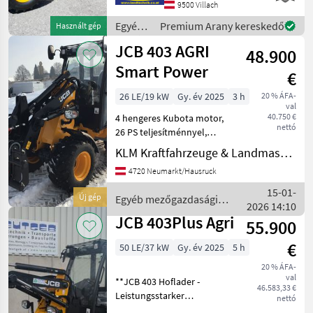
9500 Villach
szerszámreteszeléssel, 3.
vezetékkel, hidraulikus
Egyéb
Premium Arany kereskedő
Használt gép
rezgéscsillapítás
mezőgazdasági
JCB 403 AGRI
48.900
erőgépek
/ JCB
Smart Power
€
26 LE/19 kW
Gy. év 2025
3 h
20 % ÁFA-
val
40.750 €
4 hengeres Kubota motor,
nettó
26 PS teljesítménnyel,
gumiabroncsok: 31x15.50-
KLM Kraftfahrzeuge & Landmaschinen GmbH
15 AS profil, fülke fűtéssel
4720 Neumarkt/Hausruck
és rádió-előkészítéssel
100%-os differenciálzár elöl
15-01-
Új gép
Egyéb mezőgazdasági
és hátul, 2
2026 14:10
erőgépek / JCB
JCB 403Plus Agri
55.900
€
50 LE/37 kW
Gy. év 2025
5 h
20 % ÁFA-
val
**JCB 403 Hoflader -
46.583,33 €
Leistungsstarker
nettó
Allrounder für vielseitige