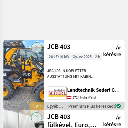
JCB 403
Ár
kérésre
26 LE/19 kW
Gy. év 2025
2 h
JBC 403 IN KOPLETTER
AUSSTATTUNG MIT KABINE
UND HEIZUNG - HIGH LIFT
ERHÖHE HUBHÖHE ;
Landtechnik Sederl GmbH
RÜCKLAUF VORNE UND 2X
2724 Hohe Wand
DW VORNE 3 M HUBHÖHE ;
EUROAUFNAHME ; 20KM/H
Egyéb
Premium Plus kereskedő
Új gép
VERSION
mezőgazdasági
JCB 403
Ár
erőgépek
/ JCB
fülkével, Euro,
kérésre