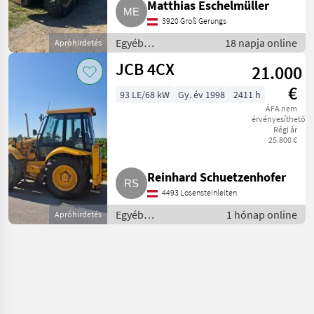
Matthias Eschelmüller
3920 Groß Gerungs
Egyéb
18 napja online
Apróhirdetés
mezőgazdasági
JCB 4CX
21.000
erőgépek /
Majorsági rakodó
€
93 LE/68 kW
Gy. év 1998
2411 h
ÁFA nem
érvényesíthető
Régi ár
25.800 €
Reinhard Schuetzenhofer
4493 Losensteinleiten
Egyéb
1 hónap online
Apróhirdetés
mezőgazdasági
erőgépek /
Majorsági rakodó