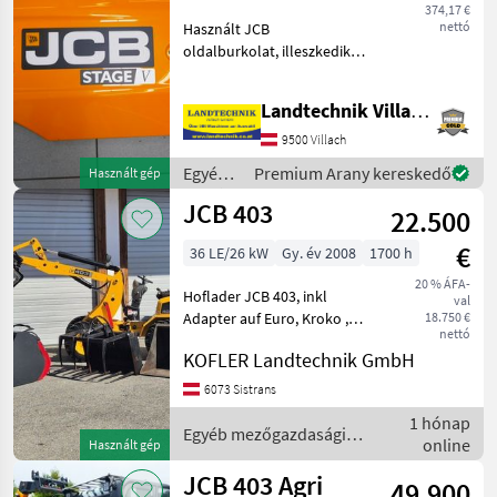
374,17 €
Agri
nettó
Használt JCB
403
oldalburkolat, illeszkedik a
Smart
JCB 406, 407, 409
Power
modellekhez, cikkszám:
Landtechnik Villach GmbH
401/C8290 (burkolat),
JCB
403
332/A6914 (vázburkolat),
9500 Villach
Villach-i raktárból, azonnal
Egyéb
Premium Arany kereskedő
Használt gép
MARKETPLACE
elérhe
mezőgazdasági
JCB 403
22.500
erőgépek
Kereskedői
Marketplace
Apróhirdetések
/ JCB
ajánlatok
€
36 LE/26 kW
Gy. év 2008
1700 h
20 % ÁFA-
Hoflader JCB 403, inkl
val
Adapter auf Euro, Kroko ,
18.750 €
nettó
Hochkippschaufel ,
KOFLER Landtechnik GmbH
Palettengabel ,
Leichgutschaufel Pót-
6073 Sistrans
hidraulikakör, Gyorsváltó-
1 hónap
keretek Egyéb
Egyéb mezőgazdasági
online
Használt gép
mezőgazdasági erőgépe
erőgépek / JCB
JCB 403 Agri
49.900