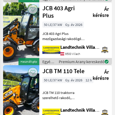
vonal a teleszkópos
mezőgazdasági
JCB 403 Agri
Ár
erőgépek
/ JCB
Plus
kérésre
50 LE/37 kW
Gy. év 2026
JCB 403 Agri Plus
mezőgazdasági rakodógép,
50 PS, emelőváz Euro-
Landtechnik Villach GmbH
csatlakozóval, 3.
vezérlőkör, nyomásmentes
9500 Villach
visszatérő rendszer elöl,
Egyéb
Premium Arany kereskedő
Használt gép
egykaros joystick, 2
mezőgazdasági
JCB TM 110 Tele
fokozatú hi
Ár
erőgépek
/ JCB
kérésre
50 LE/37 kW
Gy. év 2026
12 h
JCB TM 110 traktorra
szerelhető rakodó,
teleszkópos kinyújtással,
Euro-csatlakozóval,
Landtechnik Villach GmbH
hidraulikus