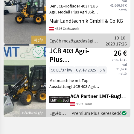
val
41.666,67 €
Der JCB-Hoflader 403 PLUS
nettó
Agri, Modell Plus Agri 36kW,
Baujahr 2023, mit nur 5
Mair Landtechnik GmbH & Co KG
Betriebsstunden, steht zum
4816 Gschwandt
Verkauf. Der Hoflader ist mit
einem leistungsstarken 49
19-10-
Új gép
Egyéb mezőgazdasági
PS
2023 17:26
erőgépek / JCB
JCB 403 Agri-
26 €
Plus
20 % ÁFA-
val
Mietmaschine
21,67 €
50 LE/37 kW
Gy. év 2025
5 h
nettó
Mietmaschine mit Top
Ausstattung! JCB 403 Agri-
Plus Hoflader *
ACA Partner LMT-Bugl GmbH
Mietvarianten von einer
Stunde bis zu einem Jahr
3383 Hürm
möglich, Arbeitswerkzeuge
Egyéb
Premium Plus kereskedő
Bérelhető gép
je nach Kundenwunsch!
mezőgazdasági
erőgépek
/ JCB