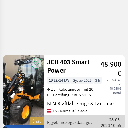
JCB 403 Smart
48.900
Power
€
19 LE/14 kW
Gy. év 2025
3 h
20 % ÁFA-
val
40.750 €
4- Zyl. Kubotamotor mit 26
nettó
PS, Bereifung: 31x15.50-15
AS Profil, Kabine mit
KLM Kraftfahrzeuge & Landmaschinen GmbH
Heizung und
4720 Neumarkt/Hausruck
Radiovorbereitung
Differentialsperre 100% vo
28-03-
Új gép
Egyéb mezőgazdasági
+ hi, 20 km/h Achsen
2023 10:55