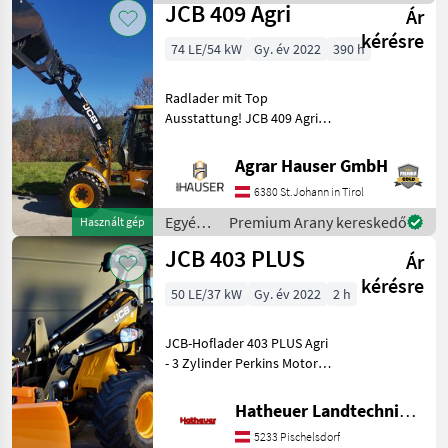
erőgépek / JCB
Arbeitss
JCB 409 Agri
Ár
kérésre
74 LE/54 kW
Gy. év 2022
390 h
Radlader mit Top
Ausstattung! JCB 409 Agri
Radlader - Motor Marke
Kohler Stage V 4-Zylinder
Agrar Hauser GmbH
2.482ccm, - Hydrostatischen
6380 St.Johann in Tirol
Fahrantrieb 4-stufig
40km/h, - Komfort
Egyéb
Premium Arany kereskedő
Használt gép
mezőgazdasági
JCB 403 PLUS
Ár
erőgépek
/ JCB
kérésre
50 LE/37 kW
Gy. év 2022
2 h
JCB-Hoflader 403 PLUS Agri
- 3 Zylinder Perkins Motor -
50PS - Hydraulische
Geräteverriegelung - Zusatz
Hatheuer Landtechnik GmbH & Co.KG.
Hydraulikkreis -
5233 Pischelsdorf
Hydrostatisch 2-Gang