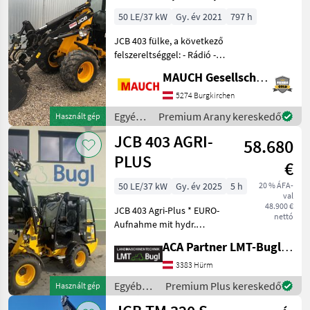
50 PS, nagy
50 LE/37 kW
Gy. év 2021
797 h
emelési
JCB 403 fülke, a következő
magasság
felszereltséggel: - Rádió -
Fűtés - 3. vezérlőkör -
MAUCH Gesellschaft m.b.H. & Co.KG
Hidraulikus Euro-
csatlakozó - 50 PS - széles
5274 Burgkirchen
gumiabroncsok - High Lift
Egyéb
Premium Arany kereskedő
Használt gép
lengőkar - vil
mezőgazdasági
JCB 403 AGRI-
58.680
erőgépek
/ JCB
PLUS
€
50 LE/37 kW
Gy. év 2025
5 h
20 % ÁFA-
val
48.900 €
JCB 403 Agri-Plus * EURO-
nettó
Aufnahme mit hydr.
Verriegelung * Kipplast
ACA Partner LMT-Bugl GmbH
gestreckt: 1.547 kg *
Kipplast geknickt: 1.253 kg *
3383 Hürm
Hubhöhe: 2.702 mm *
Egyéb
Premium Plus kereskedő
Használt gép
Nutzlast: 1.019 kg
mezőgazdasági