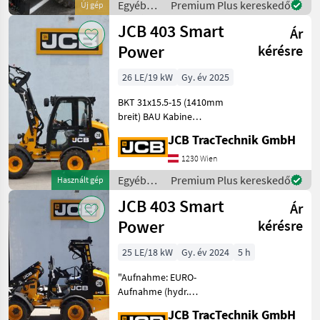
Arbeitsscheinwerfer und
Egyéb
Premium Plus kereskedő
Új gép
vieles m
mezőgazdasági
JCB 403 Smart
Ár
erőgépek
/ JCB
Power
kérésre
26 LE/19 kW
Gy. év 2025
BKT 31x15.5-15 (1410mm
breit) BAU Kabine
vollverglast mit Heizung
JCB TracTechnik GmbH
und Radiovorbereitung
Differentialsperre 100 % vo.
1230 Wien
+ hi. / 20 km/h Achsen
Egyéb
Premium Plus kereskedő
Használt gép
"Arbeitsscheinwerf
mezőgazdasági
JCB 403 Smart
Ár
erőgépek
/ JCB
Power
kérésre
25 LE/18 kW
Gy. év 2024
5 h
"Aufnahme: EURO-
Aufnahme (hydr.
Verriegelung) Kipplast
JCB TracTechnik GmbH
gestreckt: 1.465 - 1.001 kg