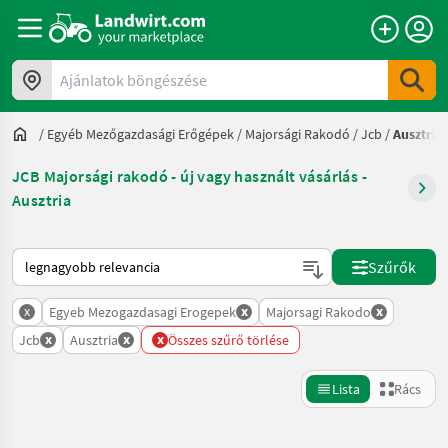
Ajánlatok böngészése
/
Egyéb Mezőgazdasági Erőgépek
/
Majorsági Rakodó
/
Jcb
/
Ausztria
JCB Majorsági rakodó - új vagy használt vásárlás -
Ausztria
Így van sorba rendezve a Landwirt.com-on
Szűrők
x
x
x
Egyeb Mezogazdasagi Erogepek
Majorsagi Rakodo
x
x
x
Jcb
Ausztria
Összes szűrő törlése
Lista
Rács