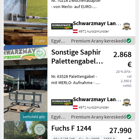
Nr. 70218 Zwischenadapter
- von Merlo- auf EURO-
Aufnahme - mit zentraler
Vrriegelung Das
Schwarzmayr Landtechnik GmbH - Aurolzmünster
Verkaufsteam der Fa.
Schwarzmayr zeigt Ihnen
4971 Aurolzmünster
das Gerät/Maschine ger
Egyéb
Premium Arany kereskedő
Új gép
mezőgazdasági
Sonstige Saphir
2.868
erőgépek
/ Fliegl
Palettengabel
€
Merlo
20 % ÁFA-
Nr. 63528 Palettengabel -
val
2.390 €
mit MERLO- Aufnahme - mit
nettó
2.000mm Rahmenbreite -
mit 4.500kg Tragfähigkeit -
Schwarzmayr Landtechnik GmbH - Aurolzmünster
mit 1.500mm Zinkenlänge
Das Verkaufsteam der Fa.
4971 Aurolzmünster
Sch
Egyéb
Premium Arany kereskedő
bemutató gép
mezőgazdasági
Fuchs F 1244
27.990
erőgépek
/