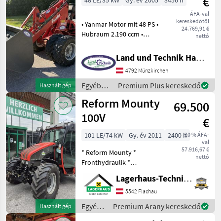
€
48 LE/35 kW
Gy. év 2005
3456 h
Sonstige
ÁFA-val
kereskedőtől
• Yanmar Motor mit 48 PS •
24.769,91 €
Hubraum 2.190 ccm •
nettó
Kardanantrieb • Hubkraft
1.870daN • Bereifung 10/75-
Land und Technik HandelsgesmbH
15.3 • Zwillingsräder 10/75-
4792 Münzkirchen
15.3 AS • 2 DW Steuergeräte
vorn
Egyéb
Premium Plus kereskedő
Használt gép
mezőgazdasági
Reform Mounty
69.500
erőgépek
/ Fuchs
100V
€
101 LE/74 kW
Gy. év 2011
2400 h
20 % ÁFA-
val
57.916,67 €
* Reform Mounty *
nettó
Fronthydraulik *
Frontzapfwelle *
Lagerhaus-Technik Flachau
Geräteentlastung *
Vierradlenkung * Bereifung
5542 Flachau
405/70R20 * inkl. 4
Egyéb
Premium Arany kereskedő
Használt gép
Zwillingsreifen * inkl. 4
mezőgazdasági