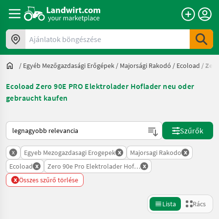
Ajánlatok böngészése
/
Egyéb Mezőgazdasági Erőgépek
/
Majorsági Rakodó
/
Ecoload
/
Zero
Ecoload Zero 90E PRO Elektrolader Hoflader neu oder
gebraucht kaufen
Így van sorba rendezve a Landwirt.com-on
Szűrők
x
x
x
Egyeb Mezogazdasagi Erogepek
Majorsagi Rakodo
x
x
Ecoload
Zero 90e Pro Elektrolader Hoflader
x
Összes szűrő törlése
Lista
Rács