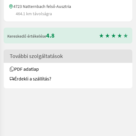
4723 Natternbach felső-Ausztria
464.1 km távolságra
4.8
Kereskedő értékelése
További szolgáltatások
PDF adatlap
Érdekli a szállítás?