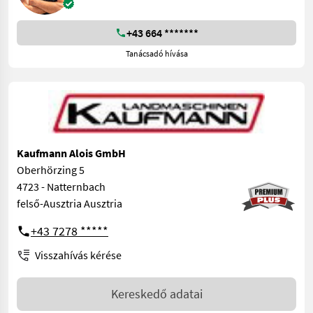
+43 664 *******
Tanácsadó hívása
Kaufmann Alois GmbH
Oberhörzing 5
4723 - Natternbach
felső-Ausztria Ausztria
+43 7278 *****
Visszahívás kérése
Kereskedő adatai