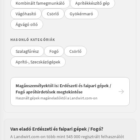
Kombinált famegmunkáló
Aprítékkészítő gép
Vágóhasító
Csörlő
Gyökérmaró
Ágvágó olló
HASONLÓ KATEGÓRIÁK
Szalagfűrész
Fogó
Csörlő
Aprító-, Szecskázógépek
Magánszemélyektől is: Erdészeti és faipari gépek /
Fogó apróhirdetések megtekintése
Használt gépek magáneladóktól a Landwirt.com-on
Van eladó Erdészeti és faipari gépek / Fogó?
A Landwirt.com-on több mint 545 000 regisztrált felhasználót