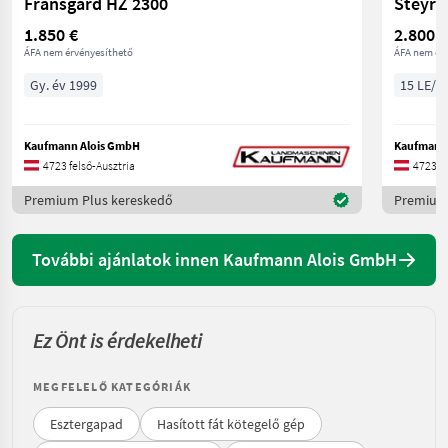
Fransgard HZ 2300
Steyr 
1.850 €
2.800 €
ÁFA nem érvényesíthető
ÁFA nem ér
Gy. év 1999
15 LE/1
Kaufmann Alois GmbH
Kaufmann
4723 felső-Ausztria
4723 fe
Premium Plus kereskedő
Premium 
További ajánlatok innen Kaufmann Alois GmbH
Ez Önt is érdekelheti
MEGFELELŐ KATEGÓRIÁK
Esztergapad
Hasított fát kötegelő gép