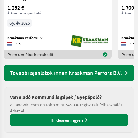
1.252 €
1.700 €
ÁFA nem érvényesíthető
ÁFA nem ér
Gy. év 2025
Kraakman Perfors B.V.
Kraakman 
1775 T
1775 T
Premium Plus kereskedő
Premium 
További ajánlatok innen Kraakman Perfors B.V.
Van eladó Kommunális gépek / Gyepápoló?
A Landwirt.com-on több mint 545 000 regisztrált felhasználót
érhet el.
Hirdessen ingyen