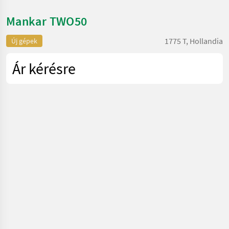
Mankar TWO50
1775 T, Hollandia
Új gépek
Ár kérésre