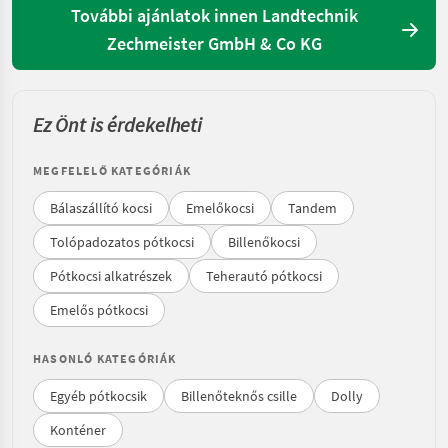
További ajánlatok innen Landtechnik
Zechmeister GmbH & Co KG
Ez Önt is érdekelheti
MEGFELELŐ KATEGÓRIÁK
Bálaszállító kocsi
Emelőkocsi
Tandem
Tolópadozatos pótkocsi
Billenőkocsi
Pótkocsi alkatrészek
Teherautó pótkocsi
Emelős pótkocsi
HASONLÓ KATEGÓRIÁK
Egyéb pótkocsik
Billenőteknős csille
Dolly
Konténer