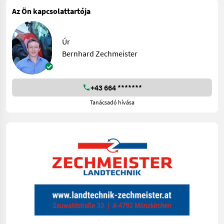
Az Ön kapcsolattartója
Úr
Bernhard Zechmeister
+43 664 *******
Tanácsadó hívása