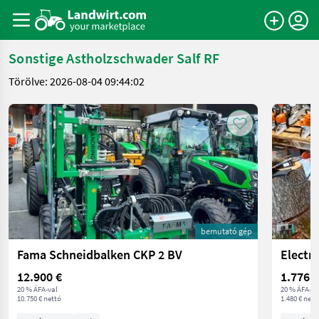
Sonstige Astholzschwader Salf RF
Törölve: 2026-08-04 09:44:02
bemutató gép
Fama Schneidbalken CKP 2 BV
12.900 €
1.776 €
20 % ÁFA-val
20 % ÁFA-va
10.750 € nettó
1.480 € nett