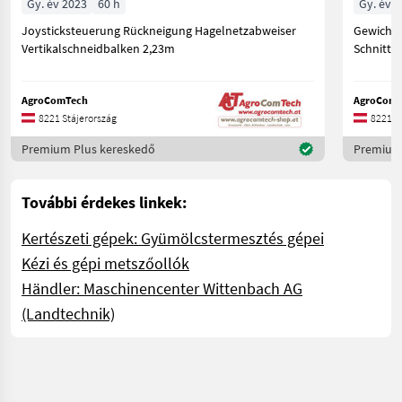
Gy. év 2023
60 h
Gy. év 
Joysticksteuerung Rückneigung Hagelnetzabweiser
Gewicht 
Vertikalschneidbalken 2,23m
Schnittl
AgroComTech
AgroComT
8221 Stájerország
8221 S
Premium Plus kereskedő
Premium 
További érdekes linkek:
Kertészeti gépek: Gyümölcstermesztés gépei
Kézi és gépi metszőollók
Händler: Maschinencenter Wittenbach AG
(Landtechnik)