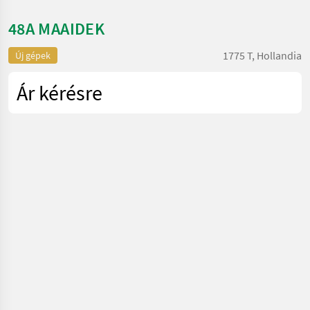
48A MAAIDEK
1775 T, Hollandia
Új gépek
Ár kérésre