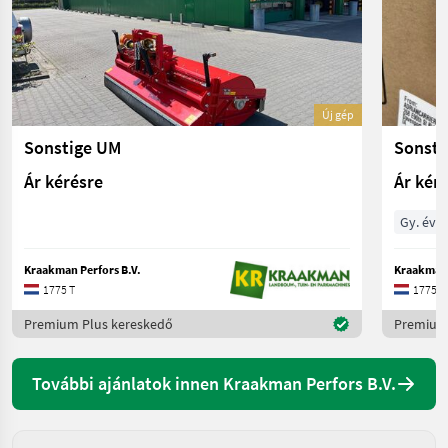
Új gép
Sonstige UM
Sonsti
Ár kérésre
Ár kér
Gy. év 
Kraakman Perfors B.V.
Kraakman 
1775 T
1775 T
Premium Plus kereskedő
Premium 
További ajánlatok innen Kraakman Perfors B.V.