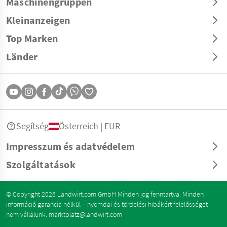
Maschinengruppen
Kleinanzeigen
Top Marken
Länder
Segítség
Österreich | EUR
Impresszum és adatvédelem
Szolgáltatások
© Copyright 2026 Landwirt.com GmbH Minden jog fenntartva. Minden
információ garancia nélkül – nyomdai és tördelési hibákért felelősséget
nem vállalunk.
marktplatz@landwirt.com