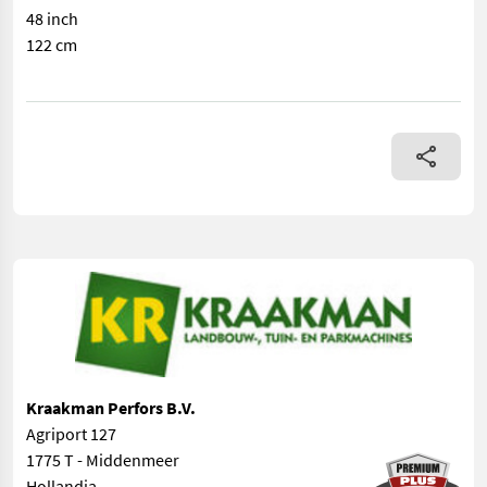
48 inch
122 cm
== Overige details (NL) == prijs: Prijs op aanvraag Quantit
Kraakman Perfors B.V.
Agriport 127
1775 T - Middenmeer
Hollandia