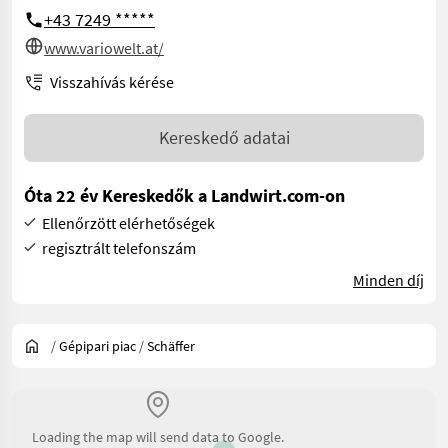
+43 7249 *****
www.variowelt.at/
Visszahívás kérése
Kereskedő adatai
Óta 22 év Kereskedők a Landwirt.com-on
Ellenőrzött elérhetőségek
regisztrált telefonszám
Minden díj
/
Gépipari piac
/
Schäffer
Loading the map will send data to Google.