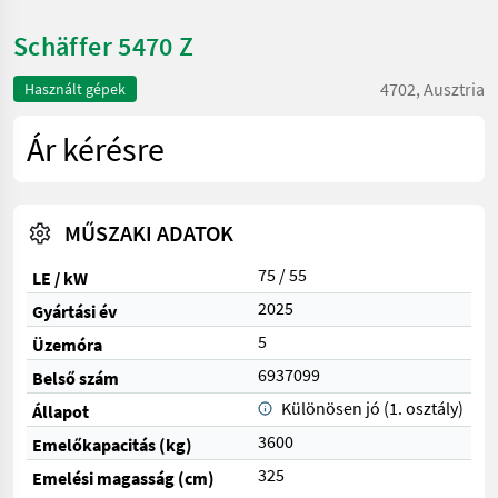
Schäffer 5470 Z
4702, Ausztria
Használt gépek
Ár kérésre
MŰSZAKI ADATOK
75 / 55
LE / kW
2025
Gyártási év
5
Üzemóra
6937099
Belső szám
Különösen jó (1. osztály)
Állapot
3600
Emelőkapacitás (kg)
325
Emelési magasság (cm)