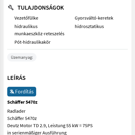
TULAJDONSÁGOK
Vezetőfülke
Gyorsváltó-keretek
hidraulikus
hidrosztatikus
munkaeszköz-reteszelés
Pót-hidraulikakör
Üzemanyag:
LEÍRÁS
Fordítás
Schäffer 5470z
Radlader
Schäffer 5470z
Deutz Motor TD 2.9, Leistung 55 kW = 75PS
in serienmäßiger Ausführung