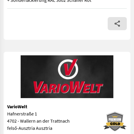
+ Sonderlackierung RAL 3002 Schäffer Rot
Radlader Schäffer 5470z Deutz Motor TD 2.9, Leistung 55 kW = 
VarioWelt
Hafnerstraße 1
4702 - Wallern an der Trattnach
felső-Ausztria Ausztria