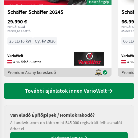
Használt gép
Schäffer Schäffer 2024S
Schäff
29.990 €
66.990
20 % ÁFA-val
20 % ÁFA-va
24.991,67 € nettó
55.825 € net
25 LE/18 kW
Gy. év 2026
66 LE/4
VarioWelt
VarioWelt
4702 felső-Ausztria
4702 fe
Premium Arany kereskedő
Premium
További ajánlatok innen VarioWelt
Van eladó Építőgépek / Homlokrakodó?
A Landwirt.com-on több mint 545 000 regisztrált felhasználót
érhet el.