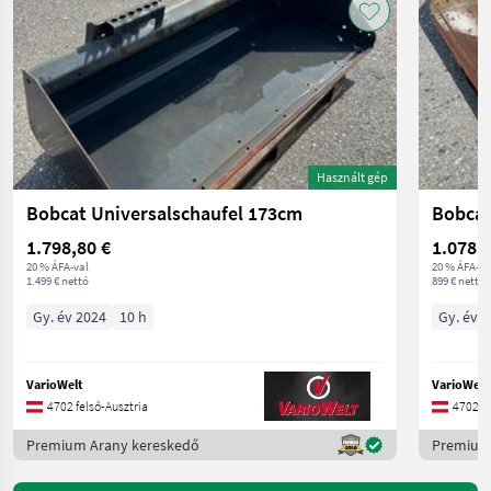
Használt gép
Bobcat Universalschaufel 173cm
Bobcat
1.798,80 €
1.078,8
20 % ÁFA-val
20 % ÁFA-va
1.499 € nettó
899 € nettó
Gy. év 2024
10 h
Gy. év 
VarioWelt
VarioWelt
4702 felső-Ausztria
4702 fe
Premium Arany kereskedő
Premium