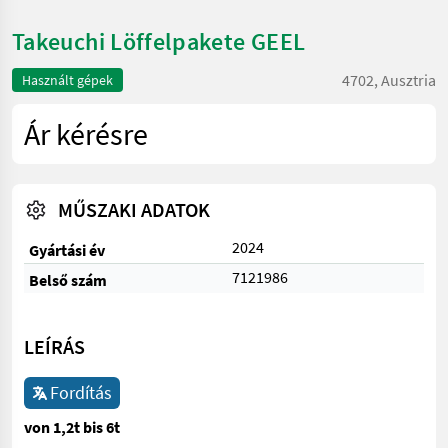
Takeuchi Löffelpakete GEEL
4702, Ausztria
Használt gépek
Ár kérésre
MŰSZAKI ADATOK
2024
Gyártási év
7121986
Belső szám
LEÍRÁS
Fordítás
von 1,2t bis 6t