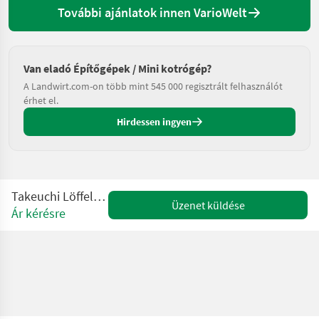
További ajánlatok innen VarioWelt
Van eladó Építőgépek / Mini kotrógép?
A Landwirt.com-on több mint 545 000 regisztrált felhasználót
érhet el.
Hirdessen ingyen
Takeuchi Löffelpakete GEEL
Üzenet küldése
Ár kérésre