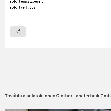
sofort einsatzbereit
sofort verfügbar
Frontlader Konsole Quicke + Passend zu Same Explorer, Deutz 
További ajánlatok innen Ginthör Landtechnik Gm