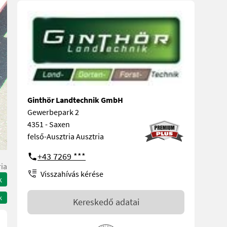
Ginthör Landtechnik GmbH
Gewerbepark 2
4351 - Saxen
felső-Ausztria Ausztria
+43 7269 ***
ria
Visszahívás kérése
k
k
Kereskedő adatai