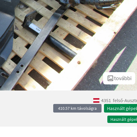
további
4351
felső-Auszt
Használt gépe
410.57 km távolságra
Használt gépe