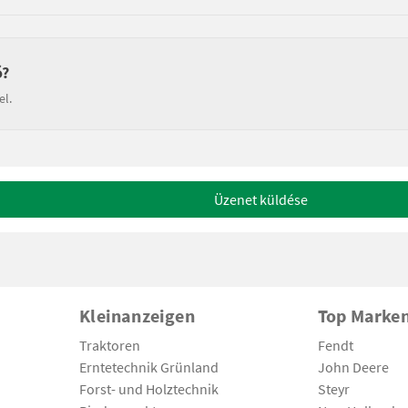
ó?
el.
Üzenet küldése
Kleinanzeigen
Top Marke
Traktoren
Fendt
Erntetechnik Grünland
John Deere
Forst- und Holztechnik
Steyr