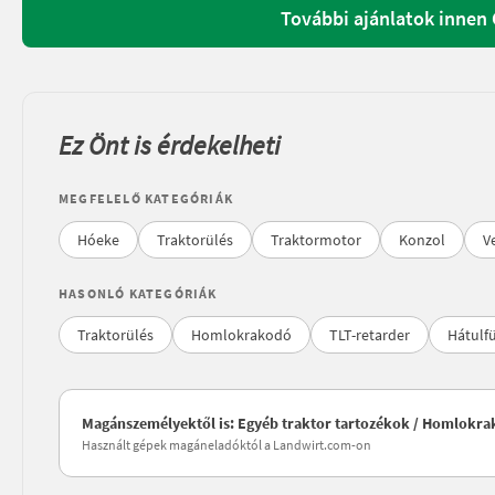
További ajánlatok innen
Ez Önt is érdekelheti
MEGFELELŐ KATEGÓRIÁK
Hóeke
Traktorülés
Traktormotor
Konzol
V
HASONLÓ KATEGÓRIÁK
Traktorülés
Homlokrakodó
TLT-retarder
Hátulfü
Magánszemélyektől is: Egyéb traktor tartozékok / Homlokr
Használt gépek magáneladóktól a Landwirt.com-on