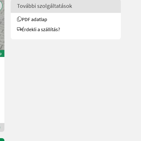
További szolgáltatások
PDF adatlap
Érdekli a szállítás?
ép
Big-Lift Front/Hecklader Big Lift - L
5.800 €
ÁFA-val kereskedőtől
5.132,74 € nettó
Gy. év 2020
Ginthör Landtechnik GmbH
4351 felső-Ausztria
Premium Plus kereskedő