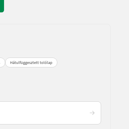
s
Hátulfüggesztett tolólap