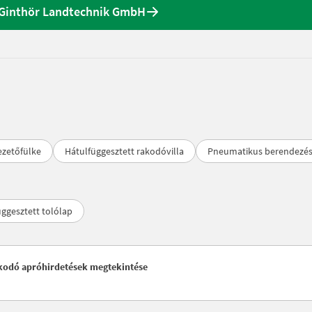
 Ginthör Landtechnik GmbH
ezetőfülke
Hátulfüggesztett rakodóvilla
Pneumatikus berendezé
ggesztett tolólap
akodó apróhirdetések megtekintése