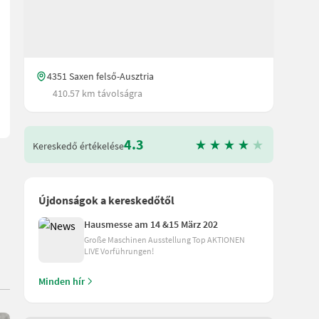
 Schrauben sofort einsatzbereit sofort verfügbar
4351 Saxen felső-Ausztria
410.57 km távolságra
4.3
Kereskedő értékelése
Újdonságok a kereskedőtől
Hausmesse am 14 &15 März 202
Große Maschinen Ausstellung Top AKTIONEN
LIVE Vorführungen!
Minden hír