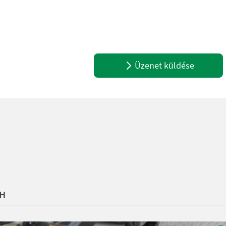
Fahr 5000, Lamborghini Strike + inkl. Hinterachsabstützung + inkl.
Üzenet küldése
bH