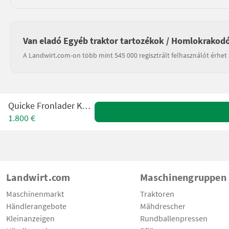
Van eladó Egyéb traktor tartozékok / Homlokrakod
A Landwirt.com-on több mint 545 000 regisztrált felhasználót érhet 
Quicke Fronlader Konsole
1.800 €
Landwirt.com
Maschinengruppen
Maschinenmarkt
Traktoren
Händlerangebote
Mähdrescher
Kleinanzeigen
Rundballenpressen