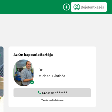
Bejelentkezés
Az Ön kapcsolattartója
Úr
Michael Ginthör
+43 676 *******
Tanácsadó hívása