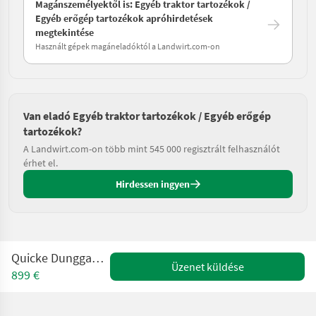
Magánszemélyektől is: Egyéb traktor tartozékok /
Egyéb erőgép tartozékok apróhirdetések
megtekintése
Használt gépek magáneladóktól a Landwirt.com-on
Van eladó Egyéb traktor tartozékok / Egyéb erőgép
tartozékok?
A Landwirt.com-on több mint 545 000 regisztrált felhasználót
érhet el.
Hirdessen ingyen
Quicke Dunggabel M+ 1,50 m
Üzenet küldése
899 €