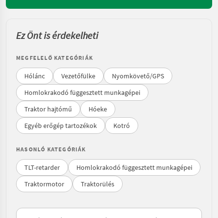
Ez Önt is érdekelheti
MEGFELELŐ KATEGÓRIÁK
Hólánc
Vezetőfülke
Nyomkövető/GPS
Homlokrakodó függesztett munkagépei
Traktor hajtómű
Hóeke
Egyéb erőgép tartozékok
Kotró
HASONLÓ KATEGÓRIÁK
TLT-retarder
Homlokrakodó függesztett munkagépei
Traktormotor
Traktorülés