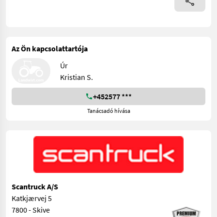
Az Ön kapcsolattartója
Úr
Kristian S.
+452577 ***
Tanácsadó hívása
Scantruck A/S
Katkjærvej 5
7800 - Skive