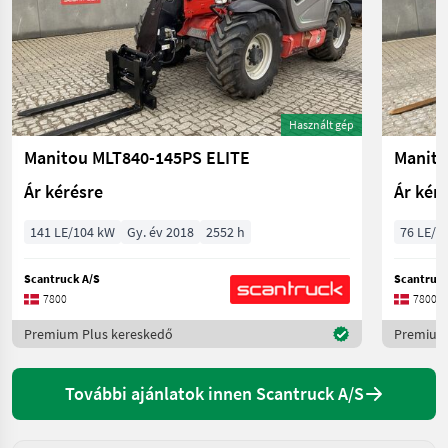
Használt gép
Manitou MLT840-145PS ELITE
Manit
Ár kérésre
Ár kér
141 LE/104 kW
Gy. év 2018
2552 h
76 LE/5
Scantruck A/S
Scantruck
7800
7800
Premium Plus kereskedő
Premium 
További ajánlatok innen Scantruck A/S