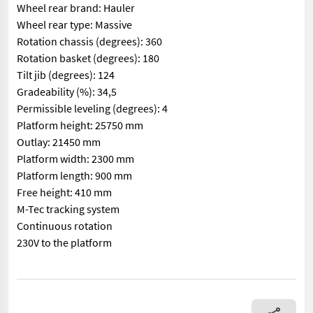
Wheel rear brand: Hauler
Wheel rear type: Massive
Rotation chassis (degrees): 360
Rotation basket (degrees): 180
Tilt jib (degrees): 124
Gradeability (%): 34,5
Permissible leveling (degrees): 4
Platform height: 25750 mm
Outlay: 21450 mm
Platform width: 2300 mm
Platform length: 900 mm
Free height: 410 mm
M-Tec tracking system
Continuous rotation
230V to the platform
== More details (EN) == Steering: 4 wheel steering Wheel front 