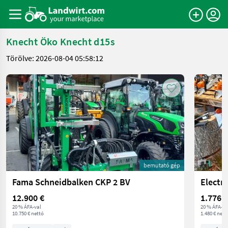
Knecht Öko Knecht d15s
Törölve: 2026-08-04 05:58:12
bemutató gép
Fama Schneidbalken CKP 2 BV
12.900 €
1.776 €
20 % ÁFA-val
20 % ÁFA-va
10.750 € nettó
1.480 € nett