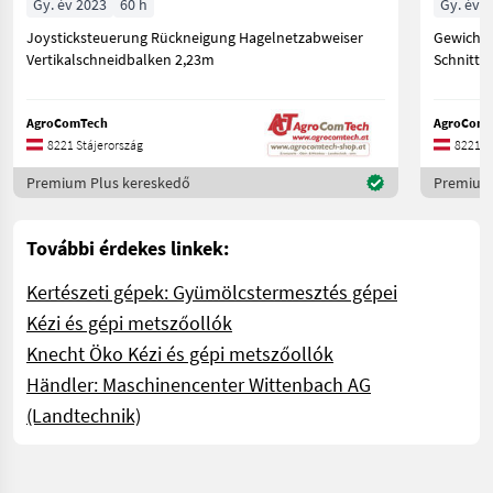
Gy. év 2023
60 h
Gy. év 
Joysticksteuerung Rückneigung Hagelnetzabweiser
Gewicht 
Vertikalschneidbalken 2,23m
Schnittl
AgroComTech
AgroComT
8221 Stájerország
8221 S
Premium Plus kereskedő
Premium 
További érdekes linkek:
Kertészeti gépek: Gyümölcstermesztés gépei
Kézi és gépi metszőollók
Knecht Öko Kézi és gépi metszőollók
Händler: Maschinencenter Wittenbach AG
(Landtechnik)