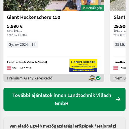
Használt gép
Giant Heckenschere 150
Giant 
5.990 €
29.900
20 % ÁFA-val
ÁFA-val ker
4.991,67 € nettó
26.460,18 € 
Gy. év 2024
1 h
35 LE/2
Landtechnik Villach GmbH
Landtechn
9500 Karintia
9500 Ka
Premium Arany kereskedő
Premium
További ajánlatok innen Landtechnik Villach
GmbH
Van eladó Egyéb mezőgazdasági erőgépek / Majorsági