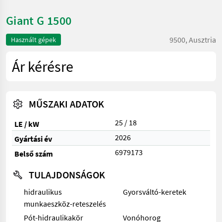
Giant G 1500
9500, Ausztria
Használt gépek
Ár kérésre
MŰSZAKI ADATOK
25 / 18
LE / kW
2026
Gyártási év
6979173
Belső szám
TULAJDONSÁGOK
hidraulikus
Gyorsváltó-keretek
munkaeszköz-reteszelés
Pót-hidraulikakör
Vonóhorog