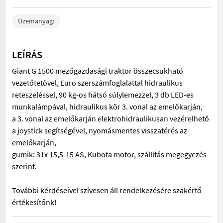
Üzemanyag:
LEÍRÁS
Giant G 1500 mezőgazdasági traktor összecsukható
vezetőtetővel, Euro szerszámfoglalattal hidraulikus
reteszeléssel, 90 kg-os hátsó súlylemezzel, 3 db LED-es
munkalámpával, hidraulikus kör 3. vonal az emelőkarján,
a 3. vonal az emelőkarján elektrohidraulikusan vezérelhető
a joystick segítségével, nyomásmentes visszatérés az
emelőkarján,
gumik: 31x 15,5-15 AS, Kubota motor, szállítás megegyezés
szerint.
További kérdéseivel szívesen áll rendelkezésére szakértő
értékesítőnk!
Giant G 1500 mezőgazdasági traktor összecsukható vezetőtetővel