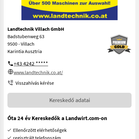
Landtechnik Villach GmbH
Badstubenweg 63
9500 - Villach
Karintia Ausztria
+43 4242 *****
www.landtechnik.co.at/
Visszahívás kérése
Kereskedő adatai
Óta 24 év Kereskedők a Landwirt.com-on
Ellenőrzött elérhetőségek
regisztrált telefonszám