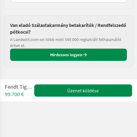
Van eladó Szálastakarmány betakarítók / Rendfelszedő
pótkocsi?
A Landwirt.com-on több mint 545 000 regisztrált felhasználót
érhet el.
Hirdessen ingyen
Fendt Tigo PR 60
Üzenet küldése
99.700 €