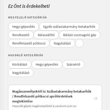
Ez Önt is érdekelheti
MEGFELELŐ KATEGÓRIÁK
Hegyi gépesítés
Egyéb szálastakarmány betakarítók
Rendkezelő
Bálaszállító
Bálázó-csomagoló gép
Rendfelszedő pótkocsi
Nagybálázó
HASONLÓ KATEGÓRIÁK
Körbálázó
Hegyi gépesítés
Szársértő
Nagybálázó
Magánszemélyektől is: Szálastakarmány betakarítók
/ Rendfelszedő pótkocsi apróhirdetések
megtekintése
Használt gépek magáneladóktól a Landwirt.com-on