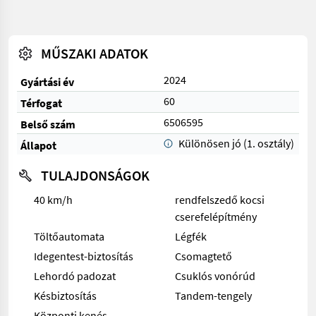
MŰSZAKI ADATOK
2024
Gyártási év
60
Térfogat
6506595
Belső szám
Különösen jó (1. osztály)
Állapot
TULAJDONSÁGOK
40 km/h
rendfelszedő kocsi
cserefelépítmény
Töltőautomata
Légfék
Idegentest-biztosítás
Csomagtető
Lehordó padozat
Csuklós vonórúd
Késbiztosítás
Tandem-tengely
Központi kenés