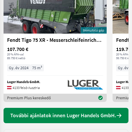
bemutató gép
Fendt Tigo 75 XR - Messerschleifeinrichtung
Fendt 
107.700 €
119.70
20 % ÁFA-val
20 % ÁFA-va
89.750 € nettó
99.750 € net
Gy. év 2024
75 m³
Gy. év 
Luger Handels GmbH.
Luger Han
4133 felső-Ausztria
4133 fe
Premium Plus kereskedő
Premium 
További ajánlatok innen Luger Handels GmbH.