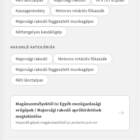
Réti lánctalpas
Majorsági rakodó
ATV /UTV/Quad
Kaszagerendely
Motoros rotációs fűkaszák
Majorsági rakodó függesztett munkagépei
Kéttengelyes kaszálógép
HASONLÓ KATEGÓRIÁK
Majorsági rakodó
Motoros rotációs fűkaszák
Majorsági rakodó függesztett munkagépei
Réti lánctalpas
Magánszemélyektől is: Egyéb mezőgazdasági
erőgépek / Majorsági rakodó apróhirdetések
megtekintése
Használt gépek magáneladóktól a Landwirt.com-on