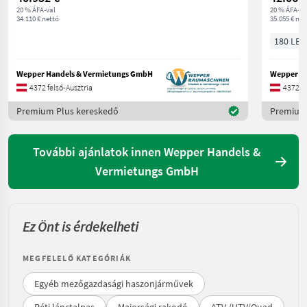
20 % ÁFA-val
20 % ÁFA-va
34.110 € nettó
35.055 € net
180 LE/
Wepper Handels & Vermietungs GmbH
Wepper Ha
4372 felső-Ausztria
4372 fe
Premium Plus kereskedő
Premium 
További ajánlatok innen Wepper Handels &
Vermietungs GmbH
Ez Önt is érdekelheti
MEGFELELŐ KATEGÓRIÁK
Egyéb mezőgazdasági haszonjárművek