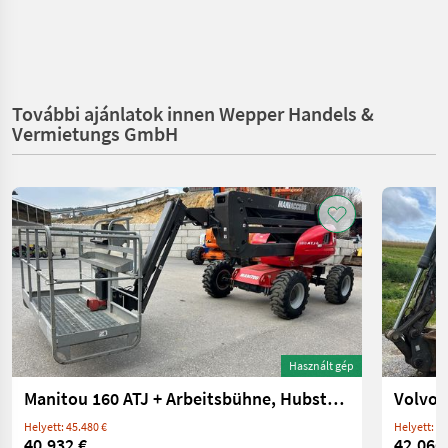
További ajánlatok innen Wepper Handels &
Vermietungs GmbH
Használt gép
Manitou 160 ATJ + Arbeitsbühne, Hubsteiger
Volvo 
Helyett: 45.480 €
Helyett: 44
40.932 €
42.066