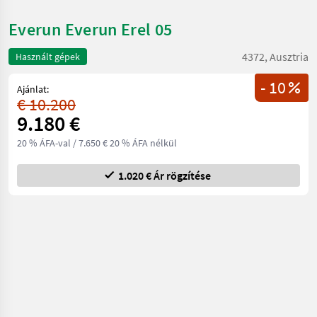
Everun Everun Erel 05
4372, Ausztria
Használt gépek
- 10
Ajánlat:
€ 10.200
9.180 €
20 % ÁFA-val
/ 7.650 € 20 % ÁFA nélkül
1.020 € Ár rögzítése