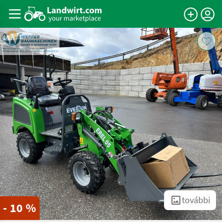
további
- 10 %