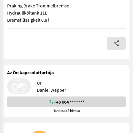
Praking Brake Trommelbremse
Hydrauliköltank 11L
Bremsflüssigkeit 0,8 l
Everun Erel05 zu verkaufen. Nennlast 400kg Eimer-Nennkapazi
Az Ön kapcsolattartója
Úr
Daniel Wepper
+43 664 *******
Tanácsadó hívása