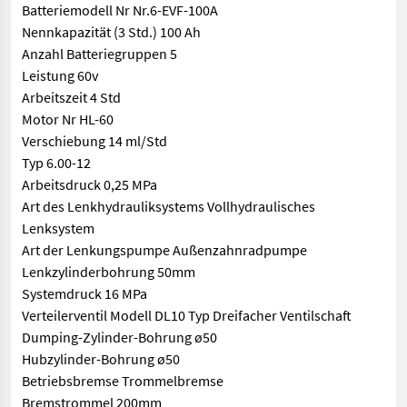
Batteriemodell Nr Nr.6-EVF-100A
Nennkapazität (3 Std.) 100 Ah
Anzahl Batteriegruppen 5
Leistung 60v
Arbeitszeit 4 Std
Motor Nr HL-60
Verschiebung 14 ml/Std
Typ 6.00-12
Arbeitsdruck 0,25 MPa
Art des Lenkhydrauliksystems Vollhydraulisches
Lenksystem
Art der Lenkungspumpe Außenzahnradpumpe
Lenkzylinderbohrung 50mm
Systemdruck 16 MPa
Verteilerventil Modell DL10 Typ Dreifacher Ventilschaft
Dumping-Zylinder-Bohrung ø50
Hubzylinder-Bohrung ø50
Betriebsbremse Trommelbremse
Bremstrommel 200mm