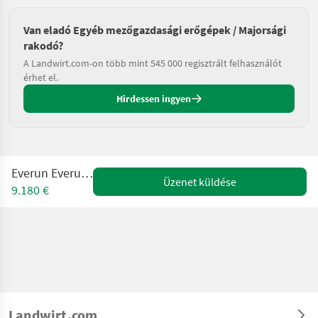
Van eladó Egyéb mezőgazdasági erőgépek / Majorsági
rakodó?
A Landwirt.com-on több mint 545 000 regisztrált felhasználót
érhet el.
Hirdessen ingyen
Everun Everun Erel 05
Üzenet küldése
9.180 €
Landwirt.com