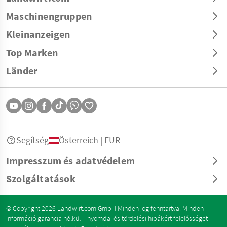
Maschinengruppen
Kleinanzeigen
Top Marken
Länder
Segítség
Österreich | EUR
Impresszum és adatvédelem
Szolgáltatások
© Copyright 2026 Landwirt.com GmbH Minden jog fenntartva. Minden
információ garancia nélkül – nyomdai és tördelési hibákért felelősséget