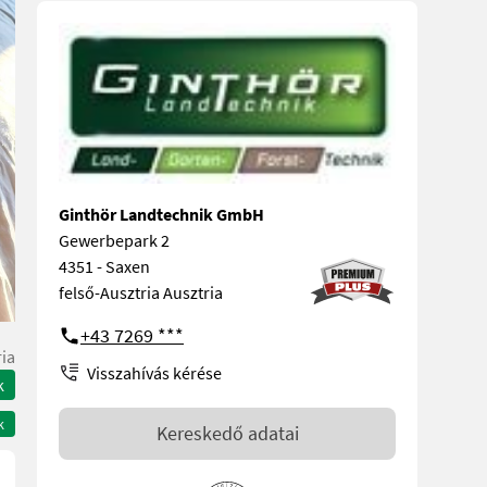
Ginthör Landtechnik GmbH
Gewerbepark 2
4351 - Saxen
felső-Ausztria Ausztria
+43 7269 ***
ria
Visszahívás kérése
k
k
Kereskedő adatai