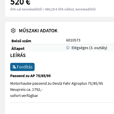
520 €
ÁFA-val kereskedőtől
/ 460,18 € ÁFA nélkül, kereskedőtől
MŰSZAKI ADATOK
6010573
Belső szám
Elégséges (3. osztály)
Állapot
LEÍRÁS
Fordítás
Passend zu AP 75/85/95
Motorhaube passend zu Deutz Fahr Agroplus 75/85/95
Neupreis ca. 1792,-
sofort verfügbar
Motorhaube passend zu Deutz Fahr Agroplus 75/85/95 Neuprei