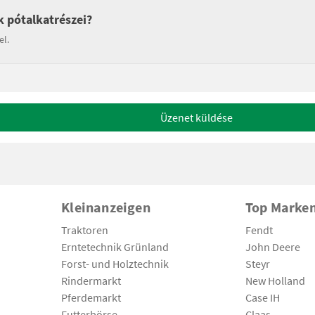
k pótalkatrészei?
el.
Üzenet küldése
Kleinanzeigen
Top Marke
Traktoren
Fendt
Erntetechnik Grünland
John Deere
Forst- und Holztechnik
Steyr
Rindermarkt
New Holland
Pferdemarkt
Case IH
Futterbörse
Claas