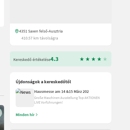
4351 Saxen felső-Ausztria
410.57 km távolságra
4.3
Kereskedő értékelése
Újdonságok a kereskedőtől
Hausmesse am 14 &15 März 202
Große Maschinen Ausstellung Top AKTIONEN
LIVE Vorführungen!
Minden hír