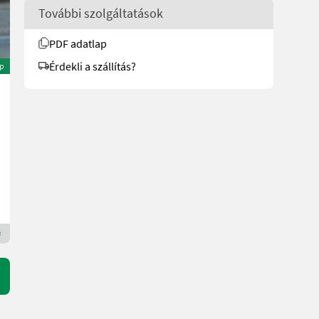
További szolgáltatások
PDF adatlap
Érdekli a szállítás?
ép
Fendt Lage/Entlastung für Fendt Fronthydraulik
2.990 €
20 % ÁFA-val
2.491,67 € nettó
Ginthör Landtechnik GmbH
4351 felső-Ausztria
Premium Plus kereskedő