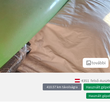
további
4351
felső-Auszt
Használt gépe
410.57 km távolságra
Használt gépe