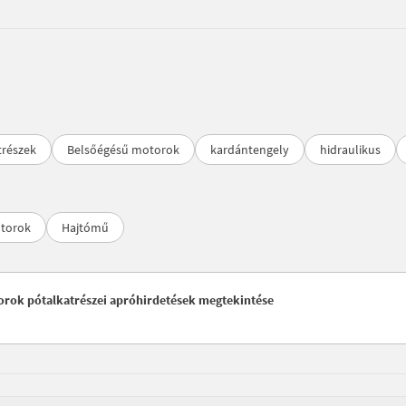
trészek
Belsőégésű motorok
kardántengely
hidraulikus
torok
Hajtómű
torok pótalkatrészei apróhirdetések megtekintése