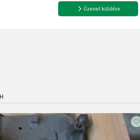
Üzenet küldése
bH