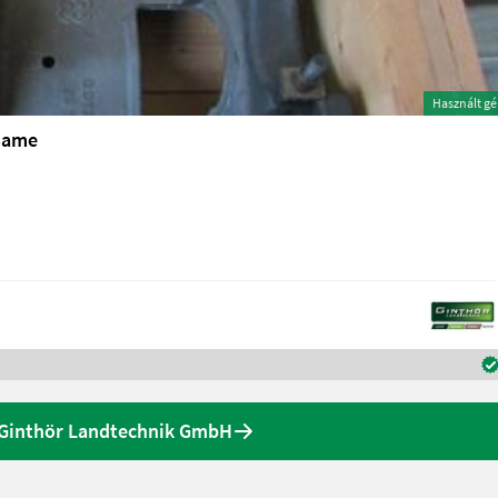
Használt g
 Same
 Ginthör Landtechnik GmbH