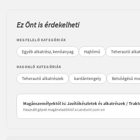
Ez Önt is érdekelheti
MEGFELELŐ KATEGÓRIÁK
Egyéb alkatrész, kenőanyag
Hajtómű
Teherautó alka
HASONLÓ KATEGÓRIÁK
Teherautó alkatrészek
kardántengely
Belsőégésű mo
Magánszemélyektől is: Javítókészletek és alkatrészek / Trak
Használt gépek magáneladóktól a Landwirt.com-on