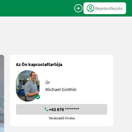
Bejelentkezés
Az Ön kapcsolattartója
Úr
Michael Ginthör
+43 676 *******
Tanácsadó hívása