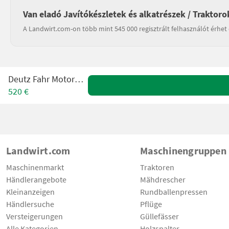
Van eladó Javítókészletek és alkatrészek / Traktoro
A Landwirt.com-on több mint 545 000 regisztrált felhasználót érhet 
Deutz Fahr Motorhaube
520 €
Landwirt.com
Maschinengruppen
Maschinenmarkt
Traktoren
Händlerangebote
Mähdrescher
Kleinanzeigen
Rundballenpressen
Händlersuche
Pflüge
Versteigerungen
Güllefässer
Alle Kategorien
Holzspalter