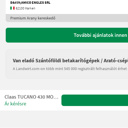
D&#39;AMICO ENGLES SRL
62100 Marken
Premium Arany kereskedő
További ajánlatok inne
Van eladó Szántóföldi betakarítógépek / Arató-csép
A Landwirt.com-on több mint 545 000 regisztrált felhasználót érhet 
Claas TUCANO 430 MONTANA 4
Ár kérésre