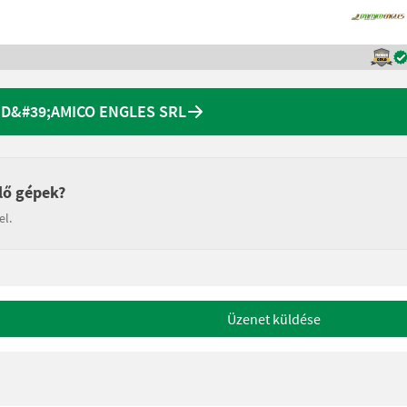
n D&#39;AMICO ENGLES SRL
lő gépek?
el.
Üzenet küldése