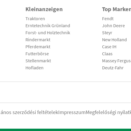
Kleinanzeigen
Top Marke
Traktoren
Fendt
Erntetechnik Grünland
John Deere
Forst- und Holztechnik
Steyr
Rindermarkt
New Holland
Pferdemarkt
Case IH
Futterbörse
Claas
Stellenmarkt
Massey Fergu
Hofladen
Deutz-Fahr
lános szerződési feltételek
Impresszum
Megfelelőségi nyilat