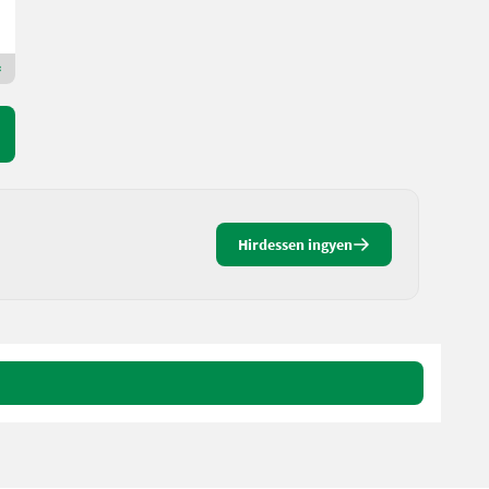
D&#39;AMICO ENGLES SRL
62100 Marken
Premium Arany kereskedő
Hirdessen ingyen