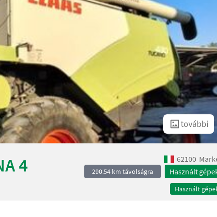
további
62100
Mark
NA 4
Használt gépe
290.54 km távolságra
Használt gépe