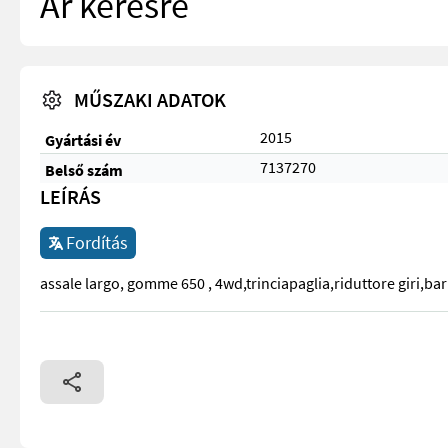
Ár kérésre
MŰSZAKI ADATOK
2015
Gyártási év
7137270
Belső szám
LEÍRÁS
Fordítás
assale largo, gomme 650 , 4wd,trinciapaglia,riduttore giri,bar
assale largo, gomme 650 , 4wd,trinciapaglia,riduttore giri,barr