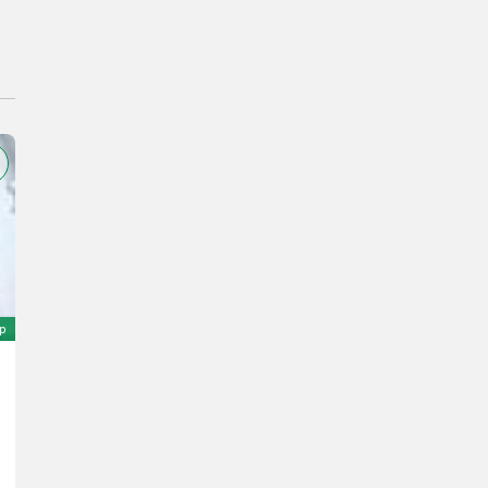
ép
Claas TUCANO 430 MONTANA 4
Ár kérésre
Gy. év 2017