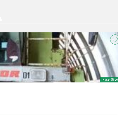
L
Használt g