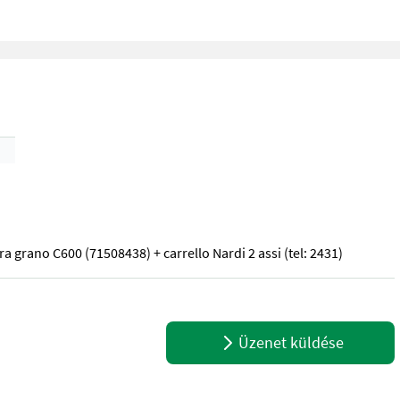
ra grano C600 (71508438) + carrello Nardi 2 assi (tel: 2431)
a grano C600 (71508438) + carrello Nardi 2 assi (tel: 2431)
Üzenet küldése