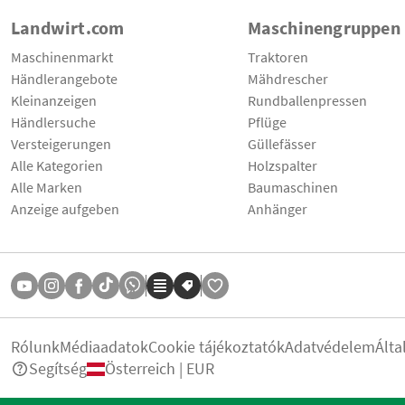
Landwirt.com
Maschinengruppen
Maschinenmarkt
Traktoren
Händlerangebote
Mähdrescher
Kleinanzeigen
Rundballenpressen
Händlersuche
Pflüge
Versteigerungen
Güllefässer
Alle Kategorien
Holzspalter
Alle Marken
Baumaschinen
Anzeige aufgeben
Anhänger
Rólunk
Médiaadatok
Cookie tájékoztatók
Adatvédelem
Álta
Segítség
Österreich | EUR