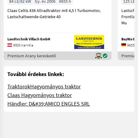
84 LE/62 kW
Gy. év 2006
6655 h
125 LE/
Claas Celtis 436 Allradtraktor mit 4,5 l Turbomotor,
Lastschal
Lastschaltwende-Getriebe 40
Frontlade
Mu
Landtechnik Villach GmbH
BayWa GM
9500 Karintia
96052 
Premium Arany kereskedő
Premium
További érdekes linkek:
Traktorok
Hagyományos traktor
Claas Hagyományos traktor
Händler: D&#39;AMICO ENGLES SRL