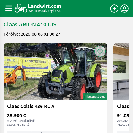
Claas ARION 410 CIS
Törölve: 2026-08-06 01:00:27
Használt gép
Claas Celtis 436 RC A
Claas 
39.900 €
91.035
ÁFA-val kereskedőtől
19% ÁFA-va
35.309,73 € nettó
76.500 € net