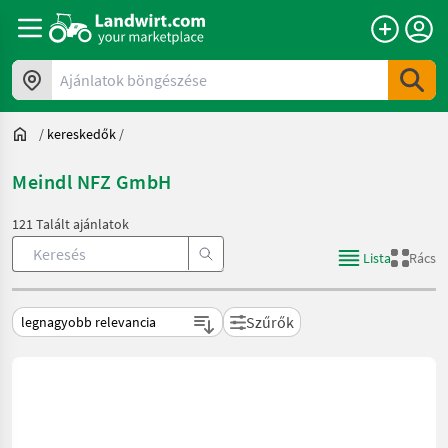
Ajánlatok böngészése
/
kereskedők
/
Meindl NFZ GmbH
121 Talált ajánlatok
Lista
Rács
Szűrők