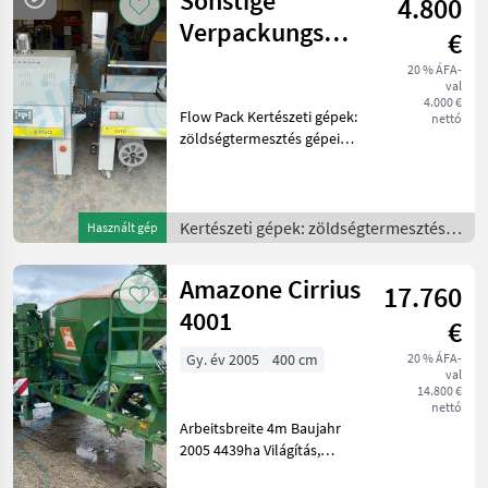
Sonstige
4.800
Verpackungs
€
Maschinen
20 % ÁFA-
val
4.000 €
Flow Pack Kertészeti gépek:
nettó
zöldségtermesztés gépei
Egyéb zöldségtermesztési
gépek
Kertészeti gépek: zöldségtermesztés
Használt gép
gépei /
Amazone Cirrius
17.760
4001
€
Gy. év 2005
400 cm
20 % ÁFA-
val
14.800 €
nettó
Arbeitsbreite 4m Baujahr
2005 4439ha Világítás,
Kéttárcsás csoroszlya,