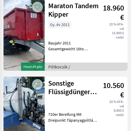
Maraton Tandem
18.960
Kipper
€
Gy. év 2011
20 % ÁFA-
val
15.800 €
nettó
Baujahr 2011
Gesamtgewicht 16to
Hydraulische Rückwand
Hydraulische Bremse Fék:
Hidraulikus fék, hidraulikus
Pótkocsik /
Használt gép
oldalfalreteszelés,
Hidraulikus támasztóláb
Sonstige
10.560
Pótkocsik Bi
Flüssigdünger
€
Fass Cultan
20 % ÁFA-
val
8.800 €
710er Bereifung Mit
nettó
Dreipunkt Tápanyagpótlás
és öntözés CULTAN