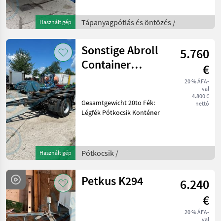
folyékony műtrágya
Tápanyagpótlás és öntözés /
Használt gép
Sonstige Abroll
5.760
Container
€
Kippanhänger
20 % ÁFA-
val
4.800 €
Gesamtgewicht 20to Fék:
nettó
Légfék Pótkocsik Konténer
Pótkocsik /
Használt gép
Petkus K294
6.240
€
20 % ÁFA-
val