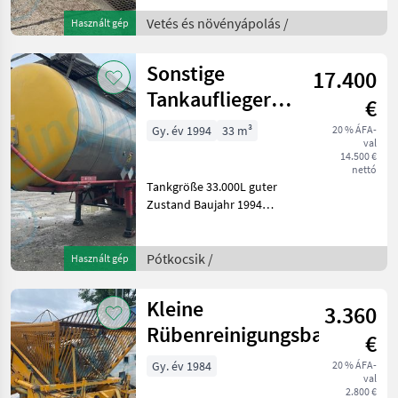
Pontos behuzó, Futómű,
Sorköztömörítő Vetés és
Vetés és növényápolás /
Használt gép
növényápolás
Direktvetőgép
Sonstige
17.400
Tankauflieger
€
ADR
Gy. év 1994
33 m³
20 % ÁFA-
val
14.500 €
nettó
Tankgröße 33.000L guter
Zustand Baujahr 1994
Hersteller Schwarzmüller
Fék: Légfék, törzskönyv
(jármű törzskönyve),
Pótkocsik /
Használt gép
Nyeregtámasztó csörlő
Pótkocsik Teherautó
Kleine
3.360
pótkocs
Rübenreinigungsband
€
Gy. év 1984
20 % ÁFA-
val
2.800 €