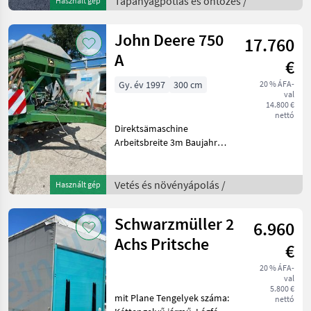
Tápanyagpótlás és öntözés /
Használt gép
John Deere 750
17.760
A
€
Gy. év 1997
300 cm
20 % ÁFA-
val
14.800 €
nettó
Direktsämaschine
Arbeitsbreite 3m Baujahr
1997 Világítás, Egytárcsás
csorosznyák, Futómű Vetés
és növényápolás
Vetés és növényápolás /
Használt gép
Direktvetőgép
Schwarzmüller 2
6.960
Achs Pritsche
€
20 % ÁFA-
val
5.800 €
mit Plane Tengelyek száma:
nettó