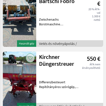
Bärtschi Fobro
€
20 % ÁFA-
val
1.300 €
Zwischenachs
nettó
Bürstmaschine
Vázszerkezet: kemény Vetés
és növényápolás
Sörközművelő
Vetés és növényápolás /
Használt gép
Kirchner
550 €
Düngerstreuer
ÁFA nem
érvényesíthető
Differenzbesteuert
Repítőtányéros szórógép, :
Repítőtányéros szórógép
Tápanyagpótlás és öntözés
Műtrágyaszóró