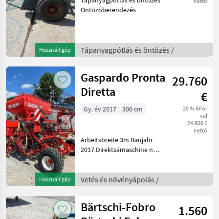
nettó
Öntözőberendezés
Tápanyagpótlás és öntözés /
Használt gép
Gaspardo Pronta
29.760
Diretta
€
Gy. év 2017
300 cm
20 % ÁFA-
val
24.800 €
nettó
Arbeitsbreite 3m Baujahr
2017 Direktsämaschine nur
1220ha Világítás, Egytárcsás
csorosznyák, Pontos
behuzó, Futómű Vetés és
Vetés és növényápolás /
Használt gép
növényápolás
Direktvetőgép
Bärtschi-Fobro
1.560