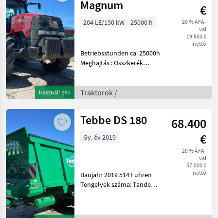
Magnum
€
204 LE/150 kW
25000 h
20 % ÁFA-
val
19.800 €
nettó
Betriebsstunden ca. 25000h
Meghajtás : Összkerék
meghajtás, Terhelés alatt
kapcsolható, Vezetőállás:
Vezetőfülke,
Traktorok /
Használt gép
Teljesítményleadó tengely
fordulatszáma: 1000,
Tebbe DS 180
68.400
Legmagas
€
Gy. év 2019
20 % ÁFA-
val
57.000 €
nettó
Baujahr 2019 514 Fuhren
Tengelyek száma: Tandem-
tengelyek, Fék: Légfék ALB-
vel, hidraulikus előtolás
Tápanyagpótlás és öntözés