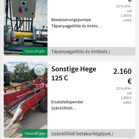
Wasserpumpe
20 % ÁFA-
val
1.850 €
Bewässerungspumpe
nettó
Tápanyagpótlás és öntözés
Öntözőberendezés
Tápanyagpótlás és öntözés /
Használt gép
Sonstige Hege
2.160
125 C
€
20 % ÁFA-
val
1.800 €
Ersatzteilspender
nettó
Szántóföldi
betakarítógépek Arató-
cséplő gépek
Szántóföldi betakarítógépek /
Használt gép