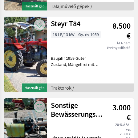
borona Talajművelő gépek
Talajművelő gépek /
Használt gép
Borona
Steyr T84
8.500
€
18 LE/13 kW
Gy. év 1959
ÁFA nem
érvényesíthető
Baujahr 1959 Guter
Zustand, Mängelfrei mit
leichten gebrauchsspuren
Leistung 18 PS
Wendegetriebe 8 Vorwärts
Traktorok /
Használt gép
und 8 Rückwärtsgänge
Einfach und
Doppelwirkendes Ste
Sonstige
3.000
Bewässerungs
€
Aggregat
20 % ÁFA-
val
2.500 €
Tápanyagpótlás és öntözés