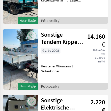
Kéttengelyű jármű, Légfék
ALB-vel, Fék: Légfék,
Ponyva Pótkocsik
Emelőkocsi
Pótkocsik /
Használt gép
Sonstige
14.160
Tandem Kipper
€
Tieflader
Gy. év 2008
20 % ÁFA-
val
11.800 €
nettó
Hersteller Wörmann 3
Seitenkipper
Rampenschacht Baujahr
2008 Feltét: Acél, Tengelyek
száma: Tandem-tengelyek,
Pótkocsik /
Használt gép
Háromtengelyes
billenőfelépítményes
Sonstige
2.220
gépkocsi, Fék: Légf
Elektrische
€