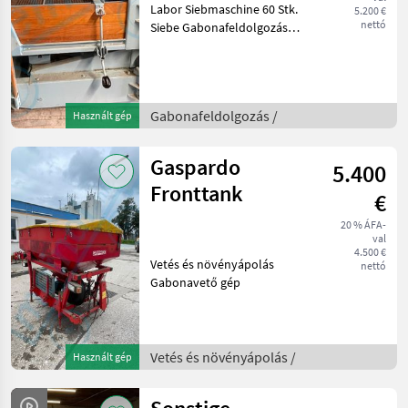
Labor Siebmaschine 60 Stk.
5.200 €
nettó
Siebe Gabonafeldolgozás
Magtisztító
Gabonafeldolgozás /
Használt gép
Gaspardo
5.400
Fronttank
€
20 % ÁFA-
val
4.500 €
Vetés és növényápolás
nettó
Gabonavető gép
Vetés és növényápolás /
Használt gép