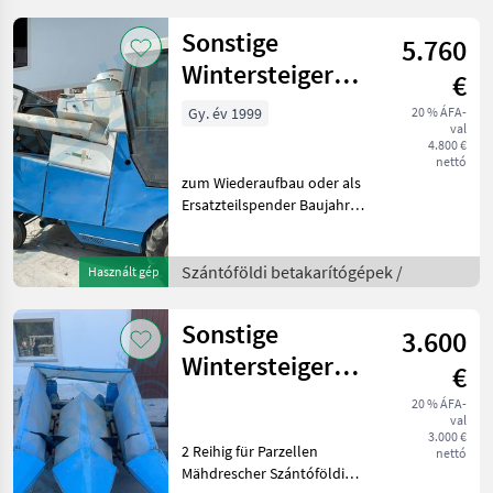
Sonstige
5.760
Wintersteiger
€
Expert
Gy. év 1999
20 % ÁFA-
val
4.800 €
nettó
zum Wiederaufbau oder als
Ersatzteilspender Baujahr
1999 hidrosztatikus,
Vezetőfülke, :
hidrosztatikus Szántóföldi
Szántóföldi betakarítógépek /
Használt gép
betakarítógépek Arató-
cséplő gépek
Sonstige
3.600
Wintersteiger
€
Mais Pflücker
20 % ÁFA-
val
3.000 €
2 Reihig für Parzellen
nettó
Mähdrescher Szántóföldi