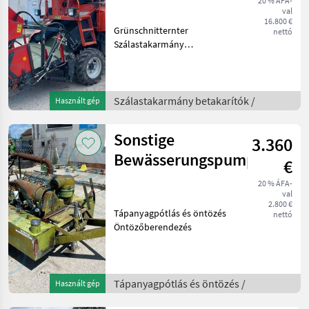
20 % ÁFA-
val
16.800 €
Grünschnitternter
nettó
Szálastakarmány
betakarítók Egyéb
szálastakarmány
betakarítók
Szálastakarmány betakarítók /
Használt gép
Sonstige
3.360
Bewässerungspumpe
€
20 % ÁFA-
val
2.800 €
Tápanyagpótlás és öntözés
nettó
Öntözőberendezés
Tápanyagpótlás és öntözés /
Használt gép