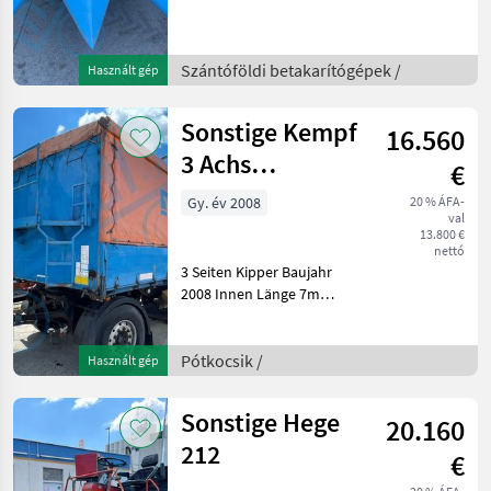
betakarítógépek Kombájn
adapter
Szántóföldi betakarítógépek /
Használt gép
Sonstige Kempf
16.560
3 Achs
€
Getreidekipper
Gy. év 2008
20 % ÁFA-
val
13.800 €
nettó
3 Seiten Kipper Baujahr
2008 Innen Länge 7m
Feltét: Alumínium,
Tengelyek száma:
Háromtengelyes jármű,
Pótkocsik /
Használt gép
Háromtengelyes
billenőfelépítményes
Sonstige Hege
20.160
gépkocsi, Fék: Légfék, Eltolh
212
€