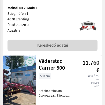
Meindl NFZ GmbH
Stieglhöfen 1
4070 Eferding
felső-Ausztria
Ausztria
Kereskedő adatai
Väderstad
11.760
Carrier 500
€
500 cm
20 % ÁFA-
val
9.800 €
nettó
Arbeitsbreite 5m
Csoroszlya: , Tárcsás
borona, Futómű,
Csappantyú, : Tárcsás