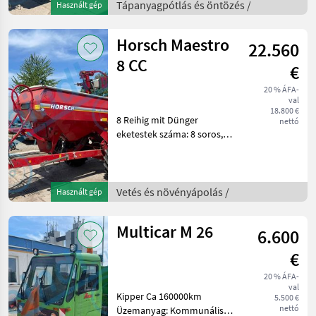
Tápanyagpótlás és öntözés /
Használt gép
Komposzt- és
szervestrágyaszóró
Horsch Maestro
22.560
8 CC
€
20 % ÁFA-
val
18.800 €
8 Reihig mit Dünger
nettó
eketestek száma: 8 soros,
Világítás, Futómű,
Nyomjelző, hidraulikusan
hajtható Vetés és
növényápolás
Vetés és növényápolás /
Használt gép
Szemenkéntvető gép
Multicar M 26
6.600
€
20 % ÁFA-
val
Kipper Ca 160000km
5.500 €
nettó
Üzemanyag: Kommunális