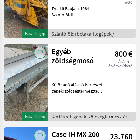
nettó
Typ L6 Baujahr 1984
Szántóföldi
betakarítógépek
Répakombájn
Szántóföldi betakarítógépek /
Használt gép
Egyéb
800 €
zöldségmosó
ÁFA nem
érvényesíthető
Különadó alá eső Kertészeti
gépek: zöldségtermesztés
gépei Mosó
Kertészeti gépek: zöldségtermesztés
Használt gép
gépei /
Case IH MX 200
23.760