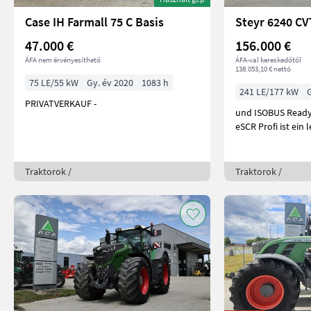
Case IH Farmall 75 C Basis
Steyr 6240 CV
47.000 €
156.000 €
ÁFA nem érvényesíthető
ÁFA-val kereskedőtől
138.053,10 € nettó
75 LE/55 kW
Gy. év 2020
1083 h
241 LE/177 kW
PRIVATVERKAUF -
und ISOBUS Ready.
eSCR Profi ist ein 
Traktorok /
Traktorok /