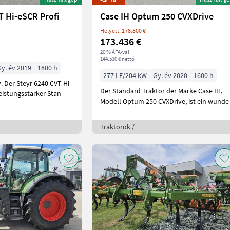
T Hi-eSCR Profi
Case IH Optum 250 CVXDrive
Helyett: 178.800 €
173.436 €
20 % ÁFA-val
144.530 € nettó
Gy. év 2019
1800 h
277 LE/204 kW
Gy. év 2020
1600 h
 Der Steyr 6240 CVT Hi-
Der Standard Traktor der Marke Case IH,
leistungsstarker Stan
Modell Optum 250 CVXDrive, ist ein wunde
Traktorok /