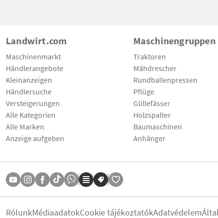
Landwirt.com
Maschinengruppen
Maschinenmarkt
Traktoren
Händlerangebote
Mähdrescher
Kleinanzeigen
Rundballenpressen
Händlersuche
Pflüge
Versteigerungen
Güllefässer
Alle Kategorien
Holzspalter
Alle Marken
Baumaschinen
Anzeige aufgeben
Anhänger
Rólunk
Médiaadatok
Cookie tájékoztatók
Adatvédelem
Álta