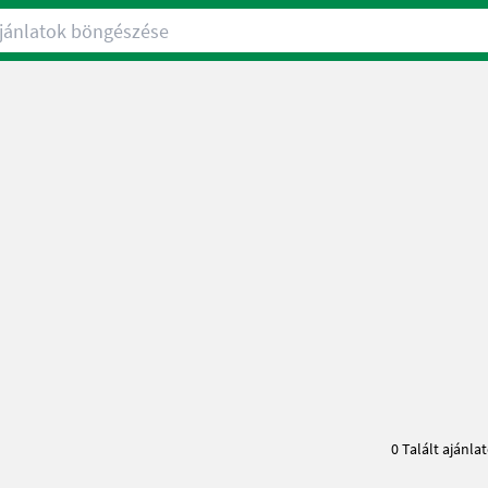
nlatok böngészése
0 Talált ajánla