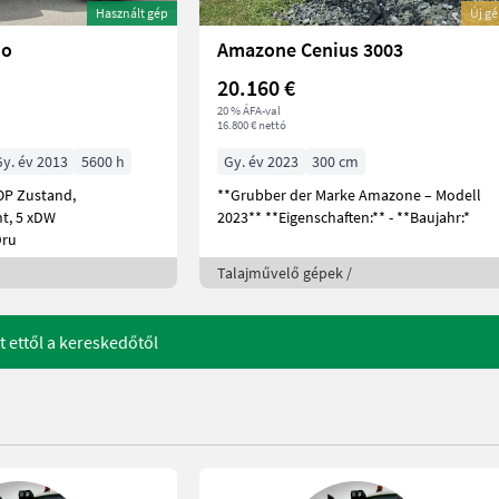
Használt gép
Új g
io
Amazone Cenius 3003
20.160 €
20 % ÁFA-val
16.800 € nettó
Gy. év 2013
5600 h
Gy. év 2023
300 cm
TOP Zustand,
**Grubber der Marke Amazone – Modell
t, 5 xDW
2023** **Eigenschaften:** - **Baujahr:*
Dru
Talajművelő gépek /
t ettől a kereskedőtől