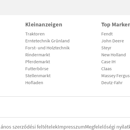
Kleinanzeigen
Top Marke
Traktoren
Fendt
Erntetechnik Grünland
John Deere
Forst- und Holztechnik
Steyr
Rindermarkt
New Holland
Pferdemarkt
Case IH
Futterbörse
Claas
Stellenmarkt
Massey Fergu
Hofladen
Deutz-Fahr
lános szerződési feltételek
Impresszum
Megfelelőségi nyilat