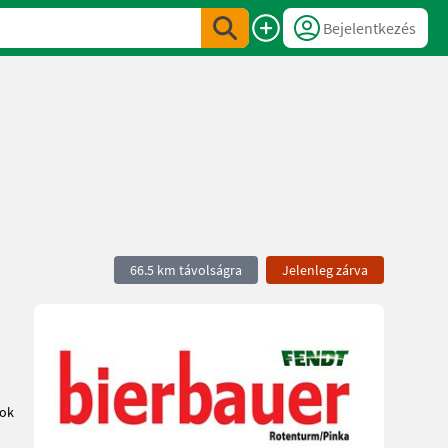
Bejelentkezés
66.5 km távolságra
Jelenleg zárva
tok