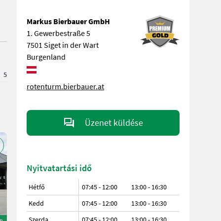
Markus Bierbauer GmbH
1. Gewerbestraße 5
7501 Siget in der Wart
Burgenland
5
rotenturm.bierbauer.at
Üzenet küldése
Nyitvatartási idő
Hétfő
07:45 - 12:00
13:00 - 16:30
Kedd
07:45 - 12:00
13:00 - 16:30
Szerda
07:45 - 12:00
13:00 - 16:30
ép