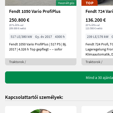
TOP
Használt gép
Fendt 1050 Vario ProfiPlus
Fendt 724 Var
250.800 €
136.200 €
20 % ÁFA-val
20 % ÁFA-val
209.000 € nettó
113.500 € nettó
517 LE/380 kW
Gy. év 2017
4300 h
239 LE/176 kW
Fendt 1050 Vario ProfiPlus | 517 PS | Bj.
Fendt 724 Profi, 
2017 | 4.326 h Top gepflegt – – sofor
Lageregelung Fron
Klimaautomatik, 
Traktorok /
Traktorok /
Mind a 30 ajánla
Kapcsolattartói személyek: