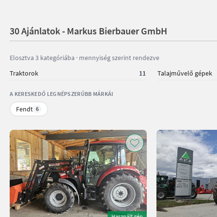
30 Ajánlatok - Markus Bierbauer GmbH
Elosztva 3 kategóriába · mennyiség szerint rendezve
Traktorok
11
Talajművelő gépek
A KERESKEDŐ LEGNÉPSZERŰBB MÁRKÁI
Fendt
6
Használt gép