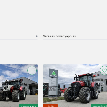
9
Vetés és növényápolás
-3 %
Használt gép
Használt g