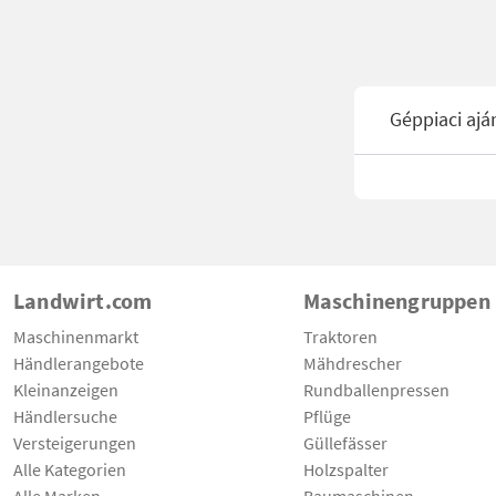
Géppiaci ajá
Landwirt.com
Maschinengruppen
Maschinenmarkt
Traktoren
Händlerangebote
Mähdrescher
Kleinanzeigen
Rundballenpressen
Händlersuche
Pflüge
Versteigerungen
Güllefässer
Alle Kategorien
Holzspalter