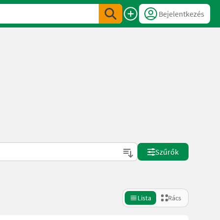
Bejelentkezés
Szűrők
Lista
Rács