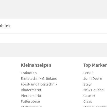
nlatok
Kleinanzeigen
Top Marke
Traktoren
Fendt
Erntetechnik Grünland
John Deere
Forst- und Holztechnik
Steyr
Rindermarkt
New Holland
Pferdemarkt
Case IH
Futterbörse
Claas