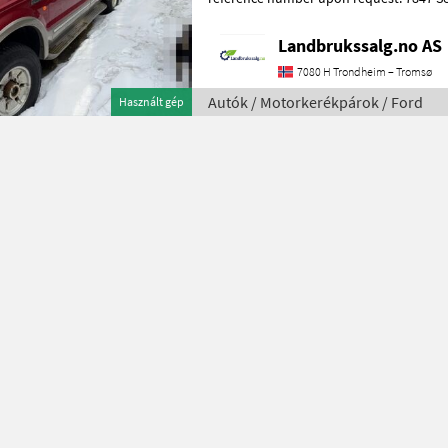
for more images Specifications
Landbrukssalg.no AS
7080 H Trondheim – Tromsø
Autók / Motorkerékpárok / Ford
Használt gép