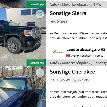
Autók / Motorkerékpárok / BMW
Használt gép
Sonstige Sierra
Gy. év 2014
== Mer informasjon (NO) == mascus_category: panelvans Please
provide reference number upon request
en.landbrukssalg.no/8040 for more imag
Landbrukssalg.no AS
7080 H Trondheim – Tromsø
Autók / Motorkerékpárok / Sonstig
Használt gép
Sonstige Cherokee
116 LE/85 kW
Gy. év 1996
== Mer informasjon (NO) == mascus_category: panelvans Please
provide reference number upon request
en.landbrukssalg.no/7918 for more image