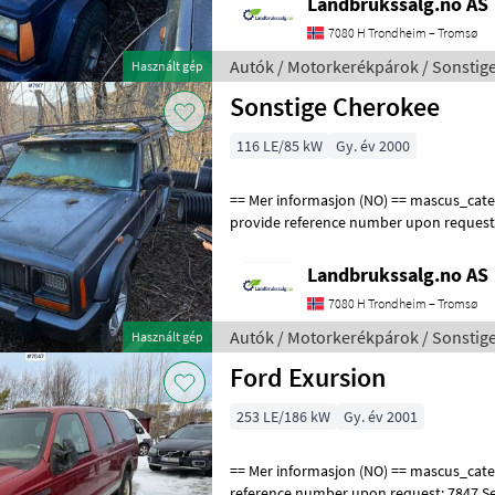
Landbrukssalg.no AS
7080 H Trondheim – Tromsø
Autók / Motorkerékpárok / Sonstig
Használt gép
Sonstige Cherokee
116 LE/85 kW
Gy. év 2000
== Mer informasjon (NO) == mascus_category: panelvans Please
provide reference number upon request
en.landbrukssalg.no/7917 for more image
Landbrukssalg.no AS
7080 H Trondheim – Tromsø
Autók / Motorkerékpárok / Sonstig
Használt gép
Ford Exursion
253 LE/186 kW
Gy. év 2001
== Mer informasjon (NO) == mascus_category: trucks Please provide
reference number upon request: 7847 S