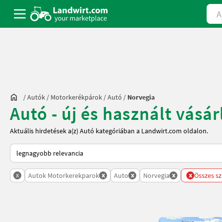
Ajá
/
Autók / Motorkerékpárok
/
Autó
/
Norvegia
Autó - új és használt vásár
Aktuális hirdetések a(z) Autó kategóriában a Landwirt.com oldalon.
Így van sorba rendezve a Landwirt.com-on
x
x
x
x
x
Autok Motorkerekparok
Auto
Norvegia
Összes sz