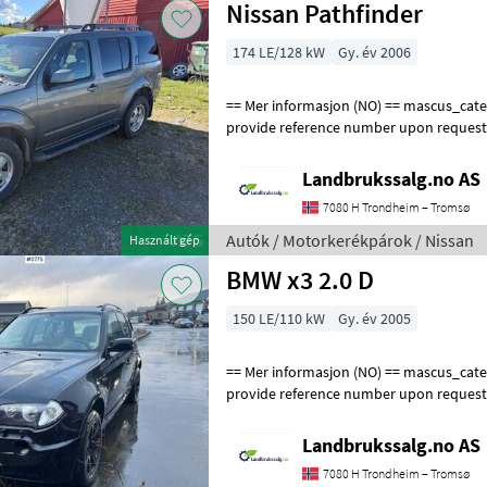
Nissan Pathfinder
174 LE/128 kW
Gy. év 2006
== Mer informasjon (NO) == mascus_category: panelvans Please
provide reference number upon request
en.landbrukssalg.no/9183 for more image
Landbrukssalg.no AS
7080 H Trondheim – Tromsø
Autók / Motorkerékpárok / Nissan
Használt gép
BMW x3 2.0 D
150 LE/110 kW
Gy. év 2005
== Mer informasjon (NO) == mascus_category: panelvans Please
provide reference number upon request
en.landbrukssalg.no/6775 for more image
Landbrukssalg.no AS
7080 H Trondheim – Tromsø