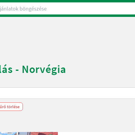
nlatok böngészése
lás - Norvégia
űrő törlése