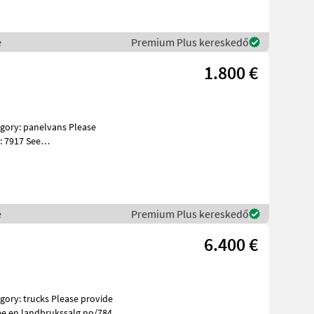
e
Premium Plus kereskedő
1.800 €
: 7917 See
s Specificatio
e
Premium Plus kereskedő
6.400 €
ee en.landbrukssalg.no/7847