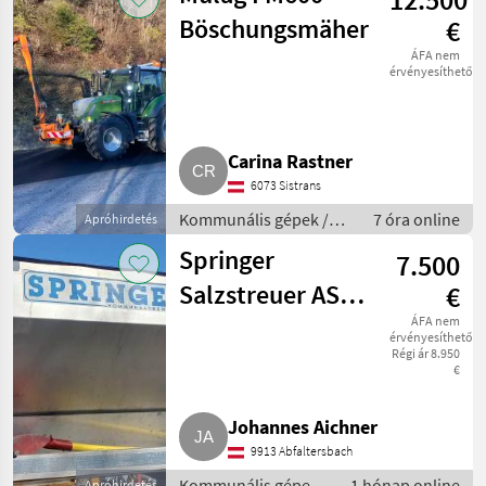
Böschungsmäher
€
ÁFA nem
érvényesíthető
Carina Rastner
6073 Sistrans
Kommunális gépek /
7 óra online
Apróhirdetés
Rézsűkasza
Springer
7.500
Salzstreuer AS
€
150 2,2 DB ew
ÁFA nem
érvényesíthető
Régi ár 8.950
€
Johannes Aichner
9913 Abfaltersbach
Kommunális gépek /
1 hónap online
Apróhirdetés