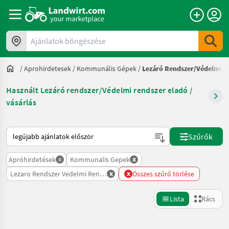
Ajánlatok böngészése
/
Aprohirdetesek
/
Kommunális Gépek
/
Lezáró Rendszer/Védelmi R
Használt Lezáró rendszer/Védelmi rendszer eladó /
vásárlás
Így van sorba rendezve a Landwirt.com-on
Szűrők
x
x
Apróhirdetések
Kommunalis Gepek
x
x
Lezaro Rendszer Vedelmi Rendszer
Összes szűrő törlése
Lista
Rács