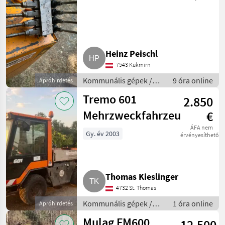
Heinz Peischl
7543 Kukmirn
Kommunális gépek /
9 óra online
Apróhirdetés
Rézsűkasza
Tremo 601
2.850
Mehrzweckfahrzeug
€
ÁFA nem
Gy. év 2003
érvényesíthető
Thomas Kieslinger
4732 St. Thomas
Kommunális gépek /
1 óra online
Apróhirdetés
Kommunális járművek
Mulag FM600
12.500