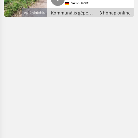
54329 Konz
Kommunális gépek /
3 hónap online
Apróhirdetés
Egyéb kommunális
eszközök