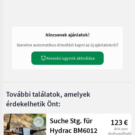
Nincsenek ajánlatok!
Szeretne automatikus értesítést kapni az új ajánlatokról?
Keresési ügynök aktiválása
További találatok, amelyek
érdekelhetik Önt:
Suche Stg. für
123 €
Hydrac BM6012
ÁFA nem
érvényesíthető