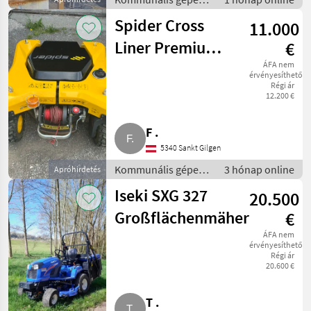
Szórógépek
Spider Cross
11.000
Liner Premium,
€
ferngesteuerter
ÁFA nem
érvényesíthető
Régi ár
Hangmäher
12.200 €
F .
5340 Sankt Gilgen
Kommunális gépek /
3 hónap online
Apróhirdetés
Rézsűkasza
Iseki SXG 327
20.500
Großflächenmäher
€
ÁFA nem
érvényesíthető
Régi ár
20.600 €
T .