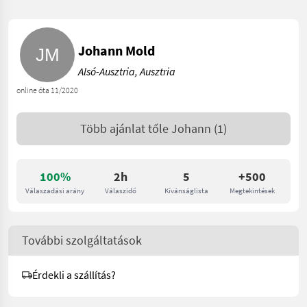
Johann Mold
Alsó-Ausztria, Ausztria
online óta 11/2020
Több ajánlat tőle
Johann
(1)
100%
2h
5
+500
Válaszadási arány
Válaszidő
Kívánságlista
Megtekintések
További szolgáltatások
Érdekli a szállítás?