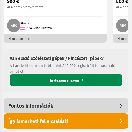
900 €
800 €
ÁFA nem érvényesíthető
ÁFA nem é
Martin
M
3743 Alsó-Ausztria
4 óra online
4 óra on
Van eladó Szőlészeti gépek / Pincészeti gépek?
A Landwirt.com-on több mint 545 000 regisztrált felhasználót
érhet el.
Hirdessen ingyen
Fontos információk
Így ismerheti fel a csalást!