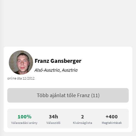
Franz Gansberger
Alsó-Ausztria, Ausztria
online óta 12/2012
Több ajánlat tőle
Franz
(11)
100%
34h
2
+400
Válaszadási arány
Válaszidő
Kívánságlista
Megtekintések