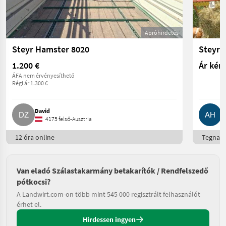
Apróhirdetés
Steyr Hamster 8020
Steyr 
1.200 €
Ár kér
ÁFA nem érvényesíthető
Régi ár 1.300 €
David
A
4175 felső-Ausztria
12 óra online
Tegnap 
Van eladó Szálastakarmány betakarítók / Rendfelszedő
pótkocsi?
A Landwirt.com-on több mint 545 000 regisztrált felhasználót
érhet el.
Hirdessen ingyen