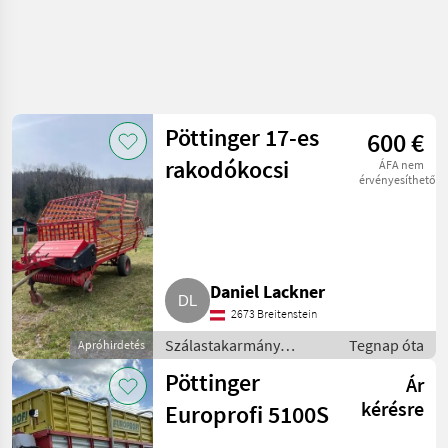
Keresés
pontosítása
Pöttinger 17-es
600 €
Kategória
Ország
Szűrők
4
2
rakodókocsi
ÁFA nem
érvényesíthető
130 eredmény
AKTUÁLIS
Visszaállítás
ÚTVONAL
megjelenítése
Mezőgazdasági
gépek/eszközök
Daniel Lackner
Szalastakarmany
Betakaritok
2673 Breitenstein
Rendfelszedo
Szálastakarmány
Tegnap óta
Apróhirdetés
Potkocsi
betakarítók /
Pöttinger
Ár
Rendfelszedő pótkocsi
KATEGÓRIA
KIVÁLASZTÁSA
kérésre
Europrofi 5100S
Sonstige
59