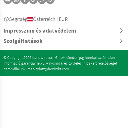
Segítség
Österreich | EUR
Impresszum és adatvédelem
Szolgáltatások
© Copyright 2026 Landwirt.com GmbH Minden jog fenntartva. Minden
információ garancia nélkül – nyomdai és tördelési hibákért felelősséget
nem vállalunk.
marktplatz@landwirt.com