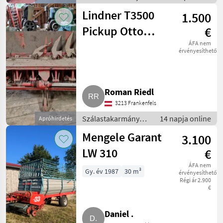
betakarítók /
Lindner T3500
1.500
Rendfelszedő
pótkocsi
Pickup Otto
€
Gruber
ÁFA nem
érvényesíthető
Roman Riedl
3213 Frankenfels
Szálastakarmány
14 napja online
Apróhirdetés
betakarítók /
Mengele Garant
3.100
Rendfelszedő
pótkocsi
LW 310
€
ÁFA nem
Gy. év 1987
30 m³
érvényesíthető
Régi ár 2.900
€
Daniel .