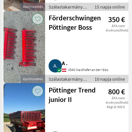
Szálastakarmány
15 napja online
Apróhirdetés
betakarítók /
Förderschwingen
350 €
Rendfelszedő
pótkocsi
Pöttinger Boss
ÁFA nem
érvényesíthető
A .
3340 Waidhofen an der Ybbs
Szálastakarmány
10 napja online
Apróhirdetés
betakarítók /
Pöttinger Trend
800 €
Rendfelszedő
pótkocsi
junior II
ÁFA nem
érvényesíthető
Régi ár 900 €