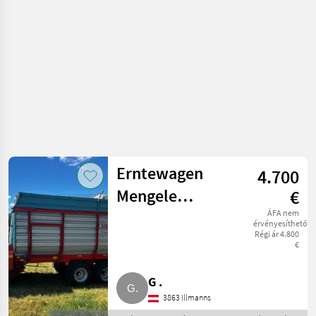
pótkocsi
Erntewagen
4.700
Mengele
€
SuperGarant 535
ÁFA nem
érvényesíthető
Régi ár 4.800
€
G .
3863 Illmanns