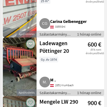
25 m³
érvényesíthető
Carina Gelbenegger
3355 Ertl
Szálastakarmány
1 hónap online
Apróhirdetés
betakarítók /
Ladewagen
600 €
Rendfelszedő
pótkocsi
Pöttinger 20
ÁFA nem
érvényesíthető
Gy. év 1974
M .
2851 Krumbach
Szálastakarmány
1 hónap online
Apróhirdetés
betakarítók /
Mengele LW 290
900 €
Rendfelszedő