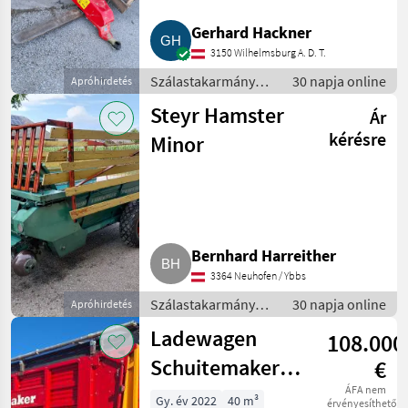
Gerhard Hackner
3150 Wilhelmsburg A. D. T.
Szálastakarmány
30 napja online
Apróhirdetés
betakarítók /
Steyr Hamster
Ár
Rendfelszedő
pótkocsi
kérésre
Minor
Bernhard Harreither
3364 Neuhofen / Ybbs
Szálastakarmány
30 napja online
Apróhirdetés
betakarítók /
Ladewagen
108.000
Rendfelszedő
pótkocsi
Schuitemaker
€
Rapide 5800 S
ÁFA nem
Gy. év 2022
40 m³
érvényesíthető