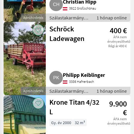
Christian Hipp
3922 Großschönau
Szálastakarmány
1 hónap online
Apróhirdetés
betakarítók /
Schröck
400 €
Rendfelszedő
pótkocsi
Ladewagen
ÁFA nem
érvényesíthető
Régi ár 490 €
Philipp Keiblinger
3386 Hafnerbach
Szálastakarmány
1 hónap online
Apróhirdetés
betakarítók /
Krone Titan 4/32
9.900
Rendfelszedő
pótkocsi
L
€
ÁFA nem
Gy. év 2000
32 m³
érvényesíthető