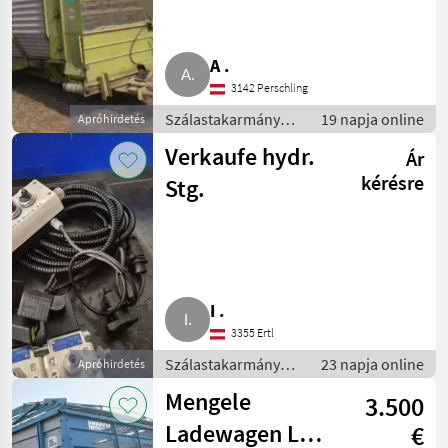
A .
3142 Perschling
Szálastakarmány
19 napja online
Apróhirdetés
betakarítók /
Verkaufe hydr.
Ár
Rendfelszedő
pótkocsi
kérésre
Stg.
I .
3355 Ertl
Szálastakarmány
23 napja online
Apróhirdetés
betakarítók /
Mengele
3.500
Rendfelszedő
pótkocsi
Ladewagen LW
€