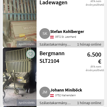
pótkocsi
Ladewagen
ÁFA nem
érvényesíthető
Stefan Kohlberger
3572 St. Leonhard
Szálastakarmány
1 hónap online
Apróhirdetés
betakarítók /
Bergmann
6.500
Rendfelszedő
pótkocsi
SLT2104
€
ÁFA nem
érvényesíthető
Johann Miniböck
3752 Walkenstein
Szálastakarmány
1 hónap online
Apróhirdetés