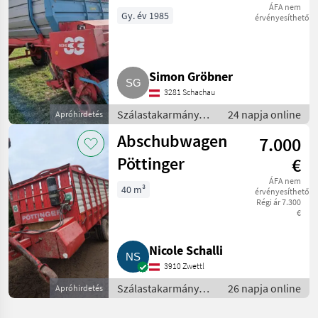
310
ÁFA nem
Gy. év 1985
érvényesíthető
Simon Gröbner
3281 Schachau
Szálastakarmány
24 napja online
Apróhirdetés
betakarítók /
Abschubwagen
7.000
Rendfelszedő
pótkocsi
Pöttinger
€
ÁFA nem
40 m³
érvényesíthető
Régi ár 7.300
€
Nicole Schalli
3910 Zwettl
Szálastakarmány
26 napja online
Apróhirdetés
betakarítók /
Rendfelszedő