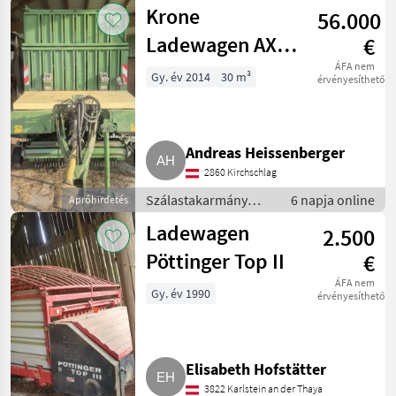
betakarítók /
Krone
56.000
Rendfelszedő
pótkocsi
Ladewagen AX
€
310 GD
ÁFA nem
Gy. év 2014
30 m³
érvényesíthető
Andreas Heissenberger
2860 Kirchschlag
Szálastakarmány
6 napja online
Apróhirdetés
betakarítók /
Ladewagen
2.500
Rendfelszedő
pótkocsi
Pöttinger Top II
€
ÁFA nem
Gy. év 1990
érvényesíthető
Elisabeth Hofstätter
3822 Karlstein an der Thaya