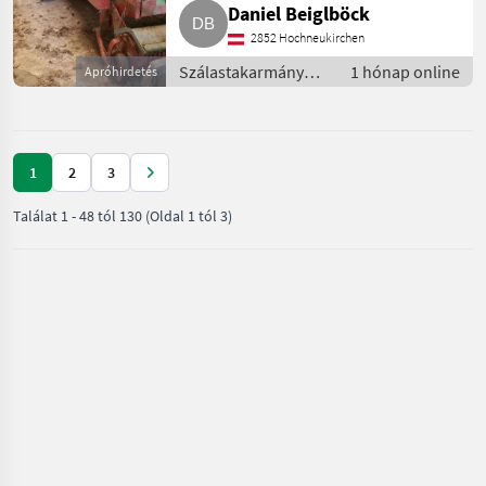
Daniel Beiglböck
2852 Hochneukirchen
Szálastakarmány
1 hónap online
Apróhirdetés
betakarítók /
Rendfelszedő
pótkocsi
1
2
3
Találat
1
-
48
tól
130
(Oldal 1 tól 3)