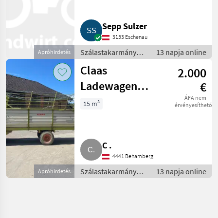
Sepp Sulzer
3153 Eschenau
Szálastakarmány
13 napja online
Apróhirdetés
betakarítók /
Claas
2.000
Rendfelszedő
pótkocsi
Ladewagen
€
Sprint 320K
ÁFA nem
15 m³
érvényesíthető
C .
4441 Behamberg
Szálastakarmány
13 napja online
Apróhirdetés
betakarítók /
Rendfelszedő
pótkocsi