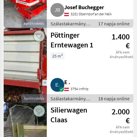
Josef Buchegger
3281 Oberndorf an der Melk
Szálastakarmány
17 napja online
Apróhirdetés
betakarítók /
Pöttinger
1.400
Rendfelszedő
pótkocsi
Erntewagen 1
€
ÁFA nem
25 m³
érvényesíthető
E .
3754 Irnfritz
Szálastakarmány
18 napja online
Apróhirdetés
betakarítók /
Silierwagen
2.000
Rendfelszedő
pótkocsi
Claas
€
ÁFA nem
érvényesíthető