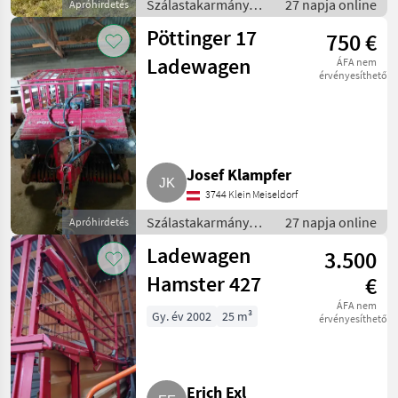
Szálastakarmány
27 napja online
Apróhirdetés
betakarítók /
Pöttinger 17
750 €
Rendfelszedő
pótkocsi
Ladewagen
ÁFA nem
érvényesíthető
Josef Klampfer
3744 Klein Meiseldorf
Szálastakarmány
27 napja online
Apróhirdetés
betakarítók /
Ladewagen
3.500
Rendfelszedő
pótkocsi
Hamster 427
€
ÁFA nem
Gy. év 2002
25 m³
érvényesíthető
Erich Exl