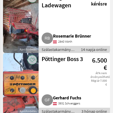
pótkocsi
kérésre
Ladewagen
Rosemarie Brünner
2640 Wörth
Szálastakarmány
14 napja online
Apróhirdetés
betakarítók /
Pöttinger Boss 3
6.500
Rendfelszedő
pótkocsi
€
ÁFA nem
érvényesíthető
Régi ár 7.000
€
Gerhard Fuchs
3931 Schweiggers
Szálastakarmány
3 hónap online
Apróhirdetés