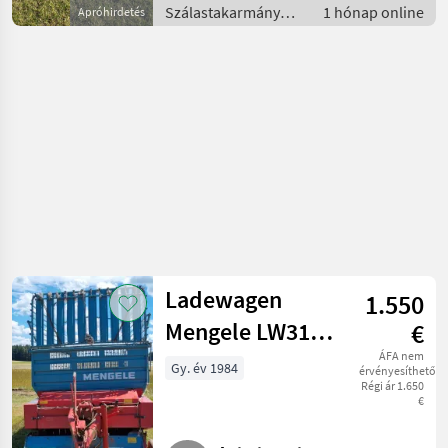
Szálastakarmány
1 hónap online
Apróhirdetés
betakarítók /
Rendfelszedő
pótkocsi
Ladewagen
1.550
Mengele LW310
€
Quadro
ÁFA nem
Gy. év 1984
érvényesíthető
Régi ár 1.650
€