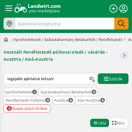
Ajánlatok böngészése
/
Aprohirdetesek
/
Szálastakarmány Betakarítók
/
Rendfelszedő Pótk
Használt Rendfelszedő pótkocsi eladó / vásárlás -
Ausztria / Alsó-Ausztria
Így van sorba rendezve a Landwirt.com-on
Szűrők
x
x
Apróhirdetések
Szalastakarmany Betakaritok
x
x
x
Rendfelszedo Potkocsi
Ausztria
Also-Ausztria
x
Összes szűrő törlése
Lista
Rács