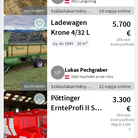
3921 Langschlag
Szálastakarmány
14 napja online
Apróhirdetés
betakarítók /
Ladewagen
5.700
Rendfelszedő
pótkocsi
Krone 4/32 L
€
ÁFA nem
Gy. év 1995
20 m³
érvényesíthető
Lukas Pechgraber
3340 Waidhofen an der Ybbs
Szálastakarmány
22 napja online
Apróhirdetés
betakarítók /
Pöttinger
3.300
Rendfelszedő
pótkocsi
ErnteProfi II S
€
und Boss II
ÁFA nem
érvényesíthető
Régi ár 3.500
€