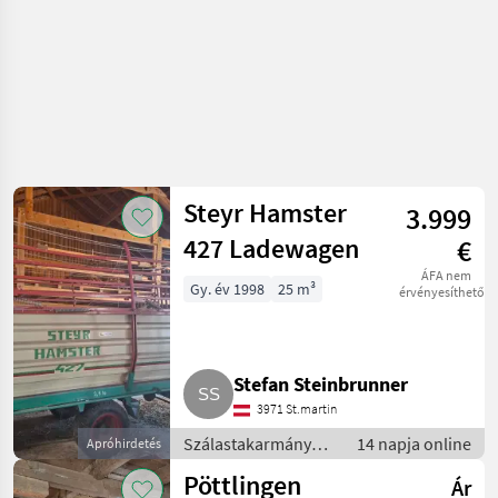
Steyr Hamster
3.999
427 Ladewagen
€
ÁFA nem
Gy. év 1998
25 m³
érvényesíthető
Stefan Steinbrunner
3971 St.martin
Szálastakarmány
14 napja online
Apróhirdetés
betakarítók /
Pöttlingen
Ár
Rendfelszedő