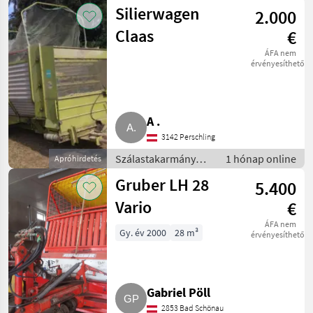
betakarítók /
Silierwagen
2.000
Rendfelszedő
pótkocsi
Claas
€
ÁFA nem
érvényesíthető
A .
3142 Perschling
Szálastakarmány
1 hónap online
Apróhirdetés
betakarítók /
Gruber LH 28
5.400
Rendfelszedő
pótkocsi
Vario
€
ÁFA nem
Gy. év 2000
28 m³
érvényesíthető
Gabriel Pöll
2853 Bad Schönau