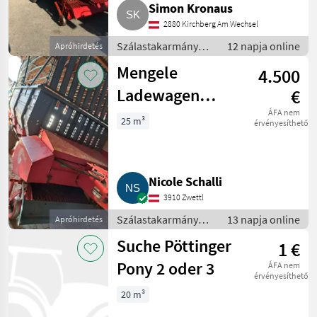
Simon Kronaus
2880 Kirchberg Am Wechsel
Szálastakarmány
12 napja online
Apróhirdetés
betakarítók /
Mengele
4.500
Rendfelszedő
pótkocsi
Ladewagen
€
Garant 325
ÁFA nem
25 m³
érvényesíthető
Nicole Schalli
3910 Zwettl
Szálastakarmány
13 napja online
Apróhirdetés
betakarítók /
Suche Pöttinger
1 €
Rendfelszedő
pótkocsi
Pony 2 oder 3
ÁFA nem
érvényesíthető
20 m³