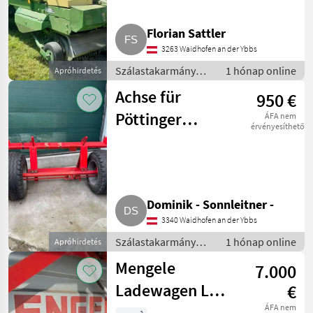
Florian Sattler
3263 Waidhofen an der Ybbs
Szálastakarmány
1 hónap online
Apróhirdetés
betakarítók /
Achse für
950 €
Rendfelszedő
pótkocsi
Pöttinger
ÁFA nem
érvényesíthető
Ladewagen
Ladeprofi 2
Dominik - Sonnleitner -
3340 Waidhofen an der Ybbs
Szálastakarmány
1 hónap online
Apróhirdetés
betakarítók /
Mengele
7.000
Rendfelszedő
pótkocsi
Ladewagen LW
€
250
ÁFA nem