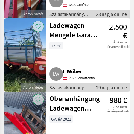
3800 Göpfritz
Szálastakarmány
28 napja online
Apróhirdetés
betakarítók /
Ladewagen
2.500
Rendfelszedő
pótkocsi
Mengele Garant
€
325
ÁFA nem
15 m³
érvényesíthető
L Wöber
2073 Schrattenthal
Szálastakarmány
29 napja online
Apróhirdetés
betakarítók /
Obenanhängung
980 €
Rendfelszedő
pótkocsi
Ladewagen
ÁFA nem
érvényesíthető
Pöttinger Faro
Gy. év 2021
5010