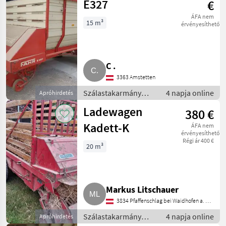
E327
€
ÁFA nem
15 m³
érvényesíthető
C .
3363 Amstetten
Szálastakarmány
4 napja online
Apróhirdetés
betakarítók /
Ladewagen
380 €
Rendfelszedő
pótkocsi
Kadett-K
ÁFA nem
érvényesíthető
Régi ár 400 €
20 m³
Markus Litschauer
3834 Pfaffenschlag bei Waidhofen a. d.
Thaya
Szálastakarmány
4 napja online
Apróhirdetés