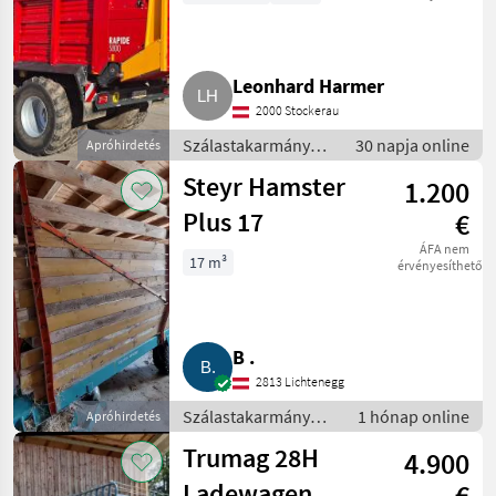
Leonhard Harmer
2000 Stockerau
Szálastakarmány
30 napja online
Apróhirdetés
betakarítók /
Steyr Hamster
1.200
Rendfelszedő
pótkocsi
Plus 17
€
ÁFA nem
17 m³
érvényesíthető
B .
2813 Lichtenegg
Szálastakarmány
1 hónap online
Apróhirdetés
betakarítók /
Trumag 28H
4.900
Rendfelszedő
pótkocsi
Ladewagen
€