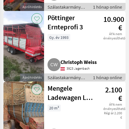
Szálastakarmány
1 hónap online
Apróhirdetés
betakarítók /
Pöttinger
10.900
Rendfelszedő
pótkocsi
Ernteprofi 3
€
ÁFA nem
Gy. év 1993
érvényesíthető
Christoph Weiss
3923 Jagenbach
Szálastakarmány
1 hónap online
Apróhirdetés
betakarítók /
Mengele
2.100
Rendfelszedő
pótkocsi
Ladewagen LW
€
200 Duo
ÁFA nem
20 m³
érvényesíthető
Régi ár 2.200
€