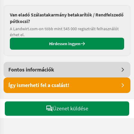
Van eladó Szálastakarmány betakarítók / Rendfelszedő
pótkocsi?
A Landwirt.com-on több mint 545 000 regisztrált felhasználót
érhet el.
Hirdessen ingyen
Fontos információk
Így ismerheti fel a csalást!
Üzenet küldése