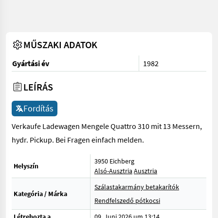
MŰSZAKI ADATOK
Gyártási év
1982
LEÍRÁS
Fordítás
Verkaufe Ladewagen Mengele Quattro 310 mit 13 Messern,
hydr. Pickup. Bei Fragen einfach melden.
3950 Eichberg
Helyszín
Alsó-Ausztria
Ausztria
Szálastakarmány betakarítók
Kategória / Márka
Rendfelszedő pótkocsi
Létrehozta a
09. Juni 2026 um 13:14