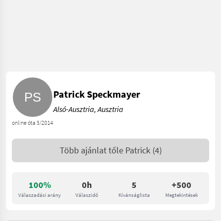
Patrick Speckmayer
Alsó-Ausztria, Ausztria
online óta 3/2014
Több ajánlat tőle
Patrick
(4)
100%
0h
5
+500
Válaszadási arány
Válaszidő
Kívánságlista
Megtekintések