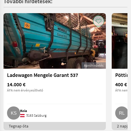
További hirdetések:
Apróhirdetés
Ladewagen Mengele Garant 537
Pöttin
14.000 €
400 €
ÁFA nem érvényesíthető
ÁFA nem é
Koia
R
5163 Salzburg
Tegnap óta
2 napja 