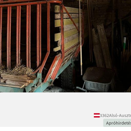
3362
Alsó-Auszt
Apróhirdeté