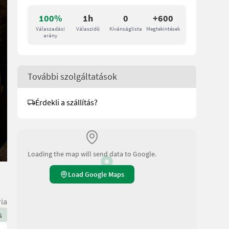
100%
1h
0
+600
Válaszadási
Válaszidő
Kívánságlista
Megtekintések
arány
További szolgáltatások
Érdekli a szállítás?
Loading the map will send data to Google.
Load Google Maps
ria
s