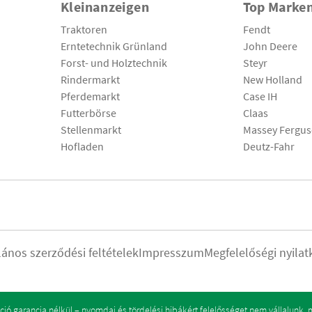
Kleinanzeigen
Top Marke
Traktoren
Fendt
Erntetechnik Grünland
John Deere
Forst- und Holztechnik
Steyr
Rindermarkt
New Holland
Pferdemarkt
Case IH
Futterbörse
Claas
Stellenmarkt
Massey Fergu
Hofladen
Deutz-Fahr
lános szerződési feltételek
Impresszum
Megfelelőségi nyilat
ó garancia nélkül – nyomdai és tördelési hibákért felelősséget nem vállalunk.