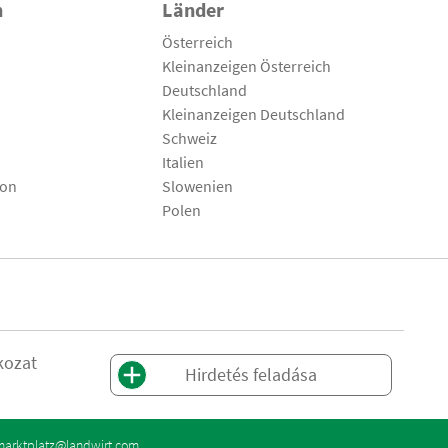
n
Länder
Österreich
Kleinanzeigen Österreich
Deutschland
Kleinanzeigen Deutschland
Schweiz
Italien
son
Slowenien
Polen
kozat
Hirdetés feladása
marktplatz@landwirt.com