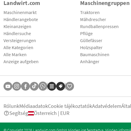
Landwirt.com
Maschinengruppen
Maschinenmarkt
Traktoren
Händlerangebote
Mähdrescher
Kleinanzeigen
Rundballenpressen
Händlersuche
Pflüge
Versteigerungen
Güllefässer
Alle Kategorien
Holzspalter
Alle Marken
Baumaschinen
Anzeige aufgeben
Anhänger
Rólunk
Médiaadatok
Cookie tájékoztatók
Adatvédelem
Álta
Segítség
Österreich | EUR
© Copyright 2026 Landwirt.com GmbH Minden jog fenntartva. Minden informáci