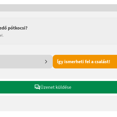
edő pótkocsi?
el.
Így ismerheti fel a csalást!
Üzenet küldése