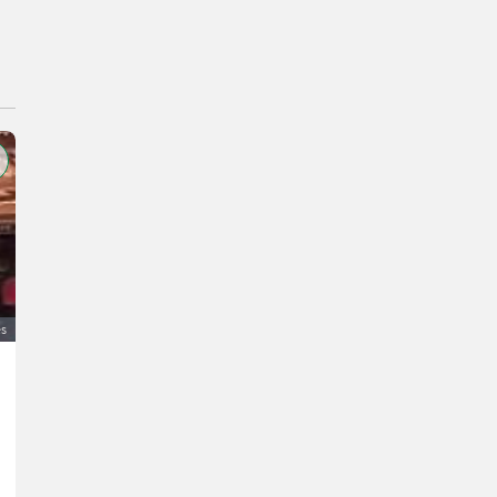
és
Pöttinger Ladewagen 15
400 €
ÁFA nem érvényesíthető
Rene
4273 felső-Ausztria