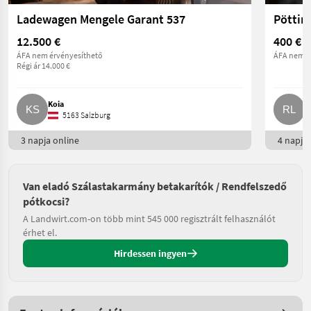
Ladewagen Mengele Garant 537
Pöttin
12.500 €
400 €
ÁFA nem érvényesíthető
ÁFA nem é
Régi ár 14.000 €
Koia
R
5163 Salzburg
3 napja online
4 napja 
Van eladó Szálastakarmány betakarítók / Rendfelszedő
pótkocsi?
A Landwirt.com-on több mint 545 000 regisztrált felhasználót
érhet el.
Hirdessen ingyen