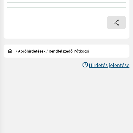
/
Apróhirdetések
/
Rendfelszedő Pótkocsi
Hirdetés jelentése