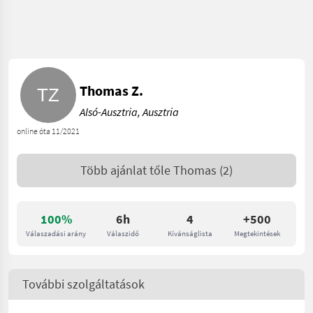
Thomas Z.
Alsó-Ausztria, Ausztria
online óta 11/2021
Több ajánlat tőle
Thomas
(2)
100%
6h
4
+500
Válaszadási arány
Válaszidő
Kívánságlista
Megtekintések
További szolgáltatások