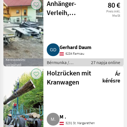
Anhänger-
80 €
Verleih,
Preis inkl.
MwSt
Anhänger-
Vermietung
Gerhard Daum
6284 Ramsau
Kereskedelmi
Bérmunka /
27 napja online
szolgáltató
Gépkölcsönzés
Holzrücken mit
Ár
kérésre
Kranwagen
M .
3231 St. Margarethen