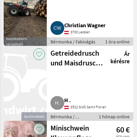
Christian Wagner
8700 Leoben
Kereskedelmi
Bérmunka / Fakivágás
1 óra online
szolgáltató
Getreidedrusch
Ár
kérésre
und Maisdrusch
Stmk., Bgld.,
Nö., Ung.
H .
8522 Groß Sankt Florian
Bérmunka /
1 hónap online
Apróhirdetés
Bércséplés
Minischwein
60 €
ÁFA nem