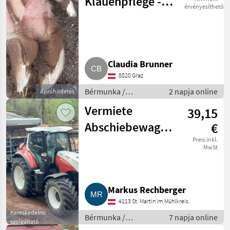
Klauenpflege -
érvényesíthető
Hausbesuche
ganz AÖsterreich
Claudia Brunner
8020 Graz
Bérmunka /
2 napja online
Apróhirdetés
Pataápolás
Vermiete
39,15
Abschiebewagen
€
Fliegl 261
Preis inkl.
MwSt
Markus Rechberger
4113 St. Martin im Mühlkreis
Kereskedelmi
Bérmunka /
7 napja online
szolgáltató
Gépkölcsönzés