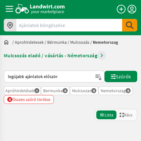
Ajánlatok böngészése
/
Aprohirdetesek
/
Bérmunka
/
Mulcsozás
/
Nemetorszag
Mulcsozás eladó / vásárlás - Németország
Így van sorba rendezve a Landwirt.com-on
Szűrők
x
x
x
x
Apróhirdetések
Bermunka
Mulcsozas
Nemetorszag
x
Összes szűrő törlése
Lista
Rács