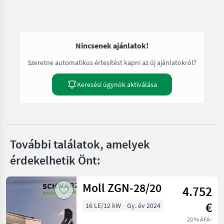
Nincsenek ajánlatok!
Szeretne automatikus értesítést kapni az új ajánlatokról?
Keresési ügynök aktiválása
További találatok, amelyek
érdekelhetik Önt:
Moll ZGN-28/20
4.752
€
16 LE/12 kW
Gy. év 2024
20 % ÁFA-