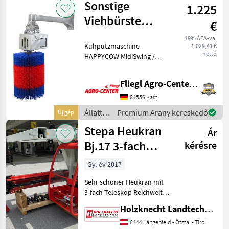
Sonstige
1.225
Sonstige
Viehbürste
€
HappyCow
19% ÁFA-val
Kuhputzmaschine
1.029,41 €
MidiSwing
nettó
HAPPYCOW MidiSwing /
18850 Mit der vertikal
pendelnden Bürste wird
Fliegl Agro-Center GmbH
annähernd jede
Körperstelle erreicht, vor
84556 Kastl
allem Kopf und Rumpf
Állattartás
Premium Arany kereskedő
Új gép
werden gründlich
gépei /
Stepa Heukran
Ár
Sonstige
Bj.17 3-fach
kérésre
Teleskop mit 9m
Gy. év 2017
Reich
Sehr schöner Heukran mit
3-fach Teleskop Reichweite
9m Rotator mit
Holzknecht Landtechnik GmbH.
Schoppeinrichtung Greifer
100cm breit Spur 2, 50m
6444 Längenfeld - Ötztal - Tirol