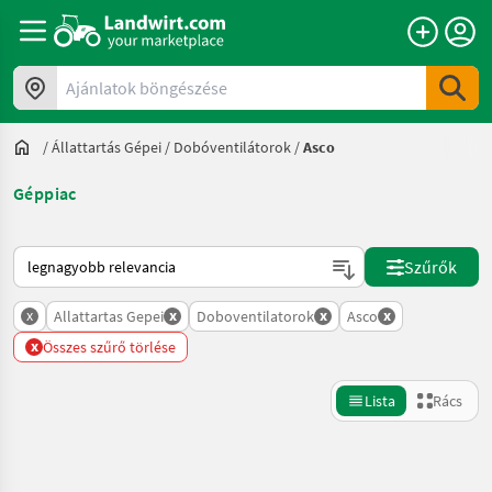
Ajánlatok böngészése
/
Állattartás Gépei
/
Dobóventilátorok
/
Asco
Géppiac
Így van sorba rendezve a Landwirt.com-on
Szűrők
x
x
x
x
Allattartas Gepei
Doboventilatorok
Asco
x
Összes szűrő törlése
Lista
Rács