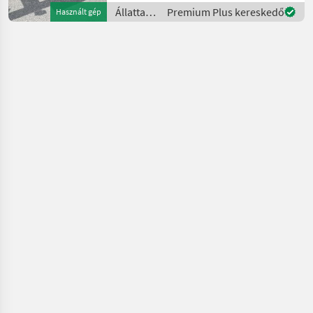
Ölkühler Sehr guter
Állattartás
Premium Plus kereskedő
Használt gép
Zustand Sofort verfüg
gépei /
Stepa