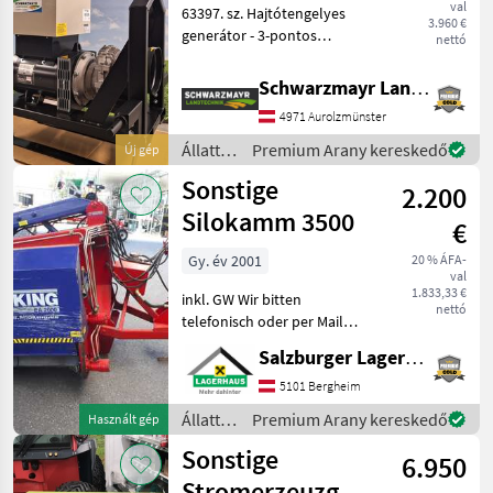
val
63397. sz. Hajtótengelyes
3.960 €
generátor - 3-pontos
nettó
rögzítéssel - AVR2
elektronikus
Schwarzmayr Landtechnik GmbH - Aurolzmünster
feszültségszabályozóval, 3-
4971 Aurolzmünster
fázisú valós érték-
érzékeléssel -
Állattartás
Premium Arany kereskedő
Új gép
aszimmetrikus terhelésr
gépei /
Sonstige
2.200
Moll
Silokamm 3500
€
Gy. év 2001
20 % ÁFA-
val
1.833,33 €
inkl. GW Wir bitten
nettó
telefonisch oder per Mail
Ihren Besuch
Salzburger Lagerhaus-Technik
bekanntzugeben, um
ausreichend Zeit für die
5101 Bergheim
Beratung und eventuell
Állattartás
Premium Arany kereskedő
Használt gép
einer Probefahrt für Sie zu
gépei /
Sonstige
reservieren
6.950
Sonstige
Stromerzeuzger