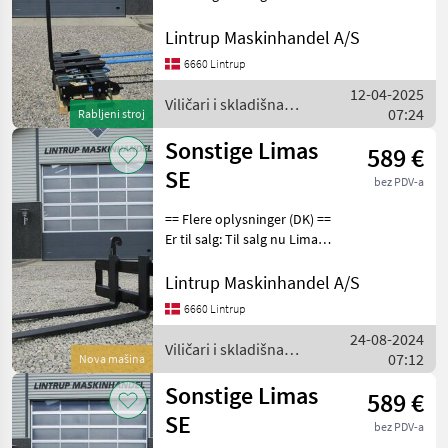
Pallegafler til Gummiged og
Hydraulisk ga
Dodatna oprema i rezervni dijelovi za viljuškare
7
stor rendergraver. De er
Lintrup Maskinhandel A/S
med Volvo skifte og de er 1,
6660 Lintrup
5 m lange og rammen er
MARKETPLACE
12-04-2025
1.5m
Viličari i skladišna
07:24
Rabljeni stroj
Ponude
Mali
tehnika / Sonstige
Marketplace
trgovaca
oglasi
Sonstige Limas
589 €
SE
bez PDV-a
== Flere oplysninger (DK) ==
Er til salg: Til salg nu Limas
1.5ton pallegafler med
støbt gafler og EURO beslag
Lintrup Maskinhandel A/S
på. Gaffellængde er 100cm
6660 Lintrup
og slæden er 110cm. De ka
24-08-2024
Viličari i skladišna
07:12
Nova mašina
tehnika / Sonstige
Sonstige Limas
589 €
SE
bez PDV-a