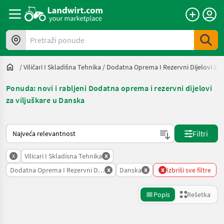
Pretraži ponude
/
Viličari I Skladišna Tehnika
/
Dodatna Oprema I Rezervni Dijelovi Za V
Ponuda: novi i rabljeni Dodatna oprema i rezervni dijelovi
za viljuškare u Danska
Tako se sortira na Landwirt.com
Filtri
x
x
Vilicari I Skladisna Tehnika
x
x
x
Dodatna Oprema I Rezervni Dijelovi Za Viljuskare
Danska
Izbriši sve filtre
Popis
Rešetka