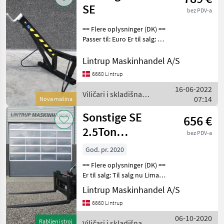
SE
bez PDV-a
== Flere oplysninger (DK) ==
Passer til: Euro Er til salg: Til
salg nu Storsækkeløfter SE
model der er med udskud
Lintrup Maskinhandel A/S
på løftekroge. i inderste
6660 Lintrup
position kan den løfte
16-06-2022
Viličari i skladišna
07:14
Nova mašina
tehnika / Sonstige
Sonstige SE
656 €
2.5Ton
bez PDV-a
pallegafler med
God. pr. 2020
eurobeslag på
== Flere oplysninger (DK) ==
Er til salg: Til salg nu Limas
2.5ton pallegafler med
Lintrup Maskinhandel A/S
støbt gafler og EURO beslag
6660 Lintrup
på. Gaffellængde er 120cm
og slæden er 120cm. De ka
06-10-2020
Rabljeni stroj
Viličari i skladišna