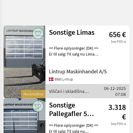
Precizirajte
pretragu
Sonstige Limas
656 €
Kategorija
Država
Filtri
3
1
bez PDV-a
== Flere oplysninger (DK) ==
Prikaži 7
TRENUTNA
Er til salg: Til salg nu Limas
Poništi
STAZA
rezultata
2.5ton pallegafler med
støbt gafler og EURO beslag
Poljoprivredna
Lintrup Maskinhandel A/S
tehnika
på. Gaffellængde er 120cm
og slæden er 120cm. De ka
Vilicari I
6660 Lintrup
Skladisna
06-12-2025
Tehnika
Viličari i skladišna
07:08
Nova mašina
Dodatna
tehnika / Sonstige
Oprema I
Sonstige
3.318
Rezervni
Dijelovi Za
Pallegafler 5
€
Viljuskare
Tons med
bez PDV-a
== Flere oplysninger (DK) ==
ODABERITE
Volvoskifte
KATEGORIJU
Er til salg: Til salg nu