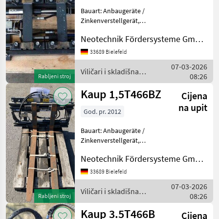
Bauart: Anbaugeräte /
Zinkenverstellgerät,
Tragkraft: 2500kg,
Neotechnik Fördersysteme GmbH & Co. KG
Sonderausstattungbeschreibung:
Schnell-Kupplung nicht
33689 Bielefeld
inbegriffen Viličari i
07-03-2026
skladišna tehnika Dodatn
Viličari i skladišna
08:26
Rabljeni stroj
tehnika / Kaup
Kaup 1,5T466BZ
Cijena
na upit
God. pr. 2012
Bauart: Anbaugeräte /
Zinkenverstellgerät,
Tragkraft: 2000kg,
Neotechnik Fördersysteme GmbH & Co. KG
Gabellänge: 1200mm,
Sonderausstattungbeschreibung:
33689 Bielefeld
verschweißte Zinken
07-03-2026
80x40mm -verschlissen-
Viličari i skladišna
08:26
Rabljeni stroj
Viličar
tehnika / Kaup
Kaup 3.5T466B
Cijena