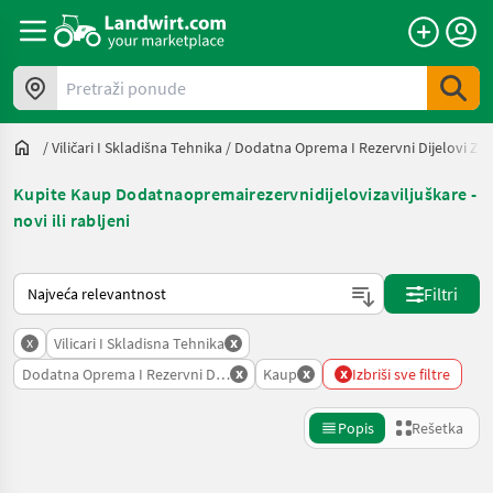
Pretraži ponude
/
Viličari I Skladišna Tehnika
/
Dodatna Oprema I Rezervni Dijelovi Za V
Kupite Kaup Dodatnaopremairezervnidijelovizaviljuškare -
novi ili rabljeni
Tako se sortira na Landwirt.com
Filtri
x
x
Vilicari I Skladisna Tehnika
x
x
x
Dodatna Oprema I Rezervni Dijelovi Za Viljuskare
Kaup
Izbriši sve filtre
Popis
Rešetka