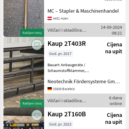
ODABERITE
skladišna tehnika Dodatna
KATEGORIJU
oprema i rezervni dijelovi za
MC – Stapler & Maschinenhandel
viljuškare
Kaup
4481 Asten
14-09-2024
Viličari i skladišna
Kozina
08:21
Rabljeni stroj
tehnika / Kaup
Kaup 2T403R
Cijena
Jungheinrich
na upit
God. pr. 2017
Linde
Bauart: Anbaugeräte /
Bolzoni
Schaumstoffklammer,
Tragkraft: 1500kg,
Neotechnik Fördersysteme GmbH & Co. KG
Sonderausstattungbeschreibung:
Fliegl
Öffnungsbereich 705 - 2325
33689 Bielefeld
Prikaži
mm, Vorbaumaß 10mm
6 dana
sve (8)
erhöht, Arme 1800x500mm
Viličari i skladišna
online
Rabljeni stroj
V
tehnika / Kaup
MARKETPLACE
Kaup 2T160B
Cijena
Ponude
Mali
na upit
Marketplace
God. pr. 2023
trgovaca
oglasi