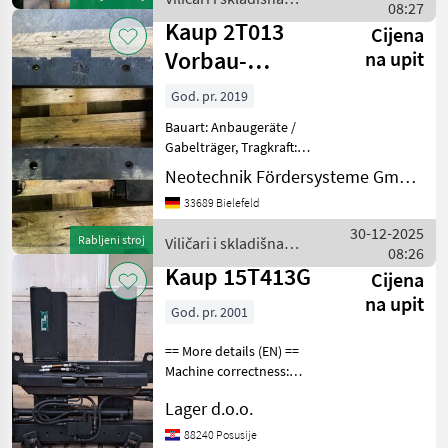
Zinkenqueerschnitt 163x57
08:27
tehnika / Kaup
Viličari i skladišna tehni
Kaup 2T013
Cijena
Vorbau-
na upit
Gabelträger
God. pr. 2019
Bauart: Anbaugeräte /
Gabelträger, Tragkraft:
2500kg,
Neotechnik Fördersysteme GmbH & Co. KG
Sonderausstattungbeschreibung:
33689 Bielefeld
Eigengewicht 70Kg,
Schnellwechselpratzen
30-12-2025
Rabljeni stroj
Viličari i skladišna
Beschreibung: Gerät im
08:26
tehnika / Kaup
Istzustand, ohn
Kaup 15T413G
Cijena
na upit
God. pr. 2001
== More details (EN) ==
Machine correctness:
Correct Viličari i skladišna
Lager d.o.o.
tehnika Dodatna oprema i
rezervni dijelovi za
88240 Posusije