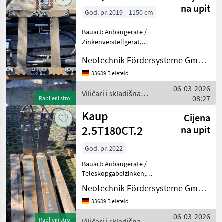
na upit
God. pr. 2019
1150 cm
Bauart: Anbaugeräte /
Zinkenverstellgerät,
Tragkraft: 3500kg, Viličari i
Neotechnik Fördersysteme GmbH & Co. KG
skladišna tehnika Dodatna
oprema i rezervni dijelovi za
33689 Bielefeld
viljuškare
06-03-2026
Viličari i skladišna
08:27
Rabljeni stroj
tehnika / Kaup
Kaup
Cijena
2.5T180CT.2
na upit
God. pr. 2022
Bauart: Anbaugeräte /
Teleskopgabelzinken,
Tragkraft: 2500kg,
Neotechnik Fördersysteme GmbH & Co. KG
Beschreibung: 1100mm
33689 Bielefeld
Grundlänge 750mm
Vorschub,
06-03-2026
Rabljeni stroj
Viličari i skladišna