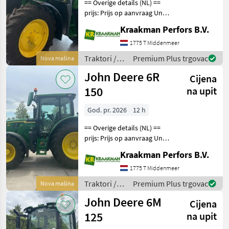
== Overige details (NL) ==
prijs: Prijs op aanvraag Unit:
Fendt
38
Stuk Aantal
Kraakman Perfors B.V.
hydrauliekventielen: 3
New Holland
29
Aftakastoerental achter:
1775 T Middenmeer
540 + 540E + 1000
Traktori /
Premium Plus trgovac
Nova mašina
Case IH
19
Hydrauliek ventielen: Elek
John Deere
John Deere 6R
Cijena
Massey Ferguson
14
150
na upit
Claas
9
God. pr. 2026
12 h
== Overige details (NL) ==
Prikaži
prijs: Prijs op aanvraag Unit:
sve
Stuk License Plate: T-95-
(17)
Kraakman Perfors B.V.
HPD Aantal
MARKETPLACE
hydrauliekventielen: 3
1775 T Middenmeer
Aftakastoerental achter:
Traktori /
Premium Plus trgovac
Nova mašina
Ponude
Mali
540E + 1000 + 1000E
Marketplace
John Deere
trgovaca
oglasi
John Deere 6M
Cijena
125
na upit