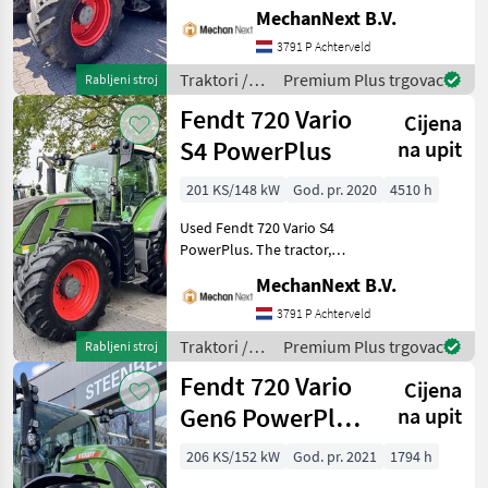
manufacture 2021 and 3,
MechanNext B.V.
652 operating hours.
Specifications Profi+ Setting
3791 P Achterveld
2 50 km/h 4x DODK Valve
Traktori /
Premium Plus trgovac
Rabljeni stroj
rear 2x DW valve
Fendt
Fendt 720 Vario
Cijena
S4 PowerPlus
na upit
201 KS/148 kW
God. pr. 2020
4510 h
Used Fendt 720 Vario S4
PowerPlus. The tractor,
built in 2020, has an engine
MechanNext B.V.
power of 201 hp and has 4,
510 operating hours.
3791 P Achterveld
Transmission 50 km/h
Traktori /
Premium Plus trgovac
Rabljeni stroj
version PTO spe
Fendt
Fendt 720 Vario
Cijena
Gen6 PowerPlus
na upit
setting 1
206 KS/152 kW
God. pr. 2021
1794 h