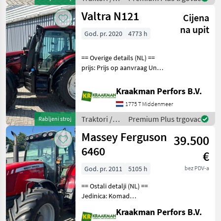
Mechanically suspended
Fendt
Valtra N121
cab Fr
Cijena
na upit
God. pr. 2020
4773 h
== Overige details (NL) ==
prijs: Prijs op aanvraag Unit:
Stuk License Plate: TLG-88-
Z Aantal
Kraakman Perfors B.V.
hydrauliekventielen: 3
1775 T Middenmeer
Aftakastoerental achter:
540 Hydrauliek venti
Traktori /
Premium Plus trgovac
Rabljeni stroj
Valtra
Massey Ferguson
39.500
6460
€
God. pr. 2011
5105 h
bez PDV-a
== Ostali detalji (NL) ==
Jedinica: Komad
Registracijska oznaka: TLF-
Kraakman Perfors B.V.
50-R Broj hidrauličnih