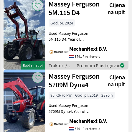
Massey Ferguson
Cijena
Ferguson
5M.115 D4
na upit
God. pr. 2024
Used Massey Ferguson
5M.115 D4. Year of
manufacture 2024.
MechanNext B.V.
Specifications Transmission
Dyna4 Autodrive 40 km/h
3791 P Achterveld
Power shuttle with brake
Traktori /
Premium Plus trgovac
Rabljeni stroj
Hydraulic oil-cooled
Massey
Massey Ferguson
Cijena
Ferguson
5709M Dyna4
na upit
95 KS/70 kW
God. pr. 2019
2870 h
Used Massey Ferguson
5709M Dyna4. Year of
manufacture 2019, 95 hp
MechanNext B.V.
and 2, 870 operating hours.
Specifications Dyna 4
3791 P Achterveld