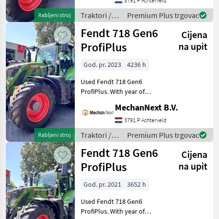
Specifications Profi+ Setting
3791 P Achterveld
2 40 km/h Front linkage
Traktori /
Premium Plus trgovac
Rabljeni stroj
Cat. 2 Front PTO
Fendt
Fendt 718 Gen6
Cijena
ProfiPlus
na upit
God. pr. 2023
4236 h
Used Fendt 718 Gen6
ProfiPlus. With year of
manufacture 2023 and 4,
MechanNext B.V.
236 working hours.
Specifications Profi+ Setting
3791 P Achterveld
2 40 km/h Front linkage
Traktori /
Premium Plus trgovac
Rabljeni stroj
Cat. 2 Front PTO 1
Fendt
Fendt 718 Gen6
Cijena
ProfiPlus
na upit
God. pr. 2021
3652 h
Used Fendt 718 Gen6
ProfiPlus. With year of