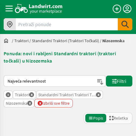
Pretraži ponude
/
Traktori
/
Standardni Traktori (traktori Točkaši)
/
Nizozemska
Ponuda: novi i rabljeni Standardni traktori (traktori
točkaši) u Nizozemska
Tako se sortira na Landwirt.com
Filtri
x
x
x
Traktori
Standardni Traktori Traktori Tockasi
x
x
Nizozemska
Izbriši sve filtre
Popis
Rešetka