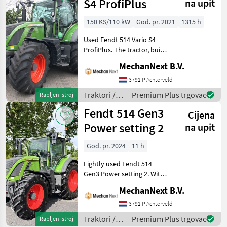
S4 ProfiPlus
na upit
150 KS/110 kW
God. pr. 2021
1315 h
Used Fendt 514 Vario S4
ProfiPlus. The tractor, built
in 2021, has an engine
MechanNext B.V.
power of 150 hp and has
1.315 operating hours.
3791 P Achterveld
Transmission 50 km/h
Traktori /
Premium Plus trgovac
Rabljeni stroj
version PTO spe
Fendt
Fendt 514 Gen3
Cijena
Power setting 2
na upit
God. pr. 2024
11 h
Lightly used Fendt 514
Gen3 Power setting 2. With
year of manufacture 2024
MechanNext B.V.
and 11 operating hours.
Transmission 50 km/h
3791 P Achterveld
version PTO speed: 540 /
Traktori /
Premium Plus trgovac
Rabljeni stroj
540E / 1000 Re