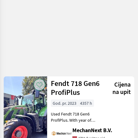
Fendt
Fendt 718 Gen6
Cijena
ProfiPlus
na upit
God. pr. 2023
4357 h
Used Fendt 718 Gen6
ProfiPlus. With year of
manufacture 2023 and 4,
MechanNext B.V.
357 operating hours.