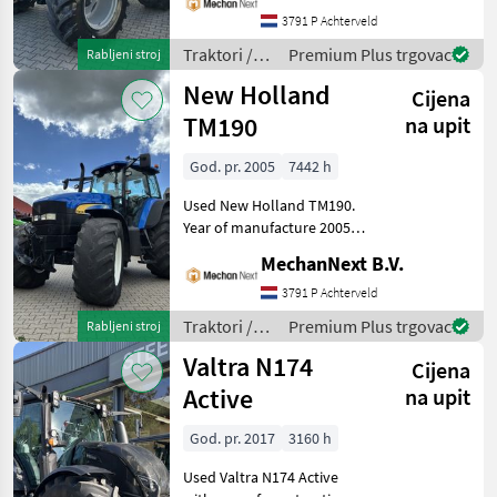
Specifications Front linkage
3791 P Achterveld
with position control Load
Traktori /
Premium Plus trgovac
Rabljeni stroj
sensi
Deutz Fahr
New Holland
Cijena
TM190
na upit
God. pr. 2005
7442 h
Used New Holland TM190.
Year of manufacture 2005
and 7, 442 operating hours.
MechanNext B.V.
Specifications New Holland
6-cylinder 7.6 liter Engine
3791 P Achterveld
Power Management Power
Traktori /
Premium Plus trgovac
Rabljeni stroj
Com
New
Valtra N174
Cijena
Holland
Active
na upit
God. pr. 2017
3160 h
Used Valtra N174 Active