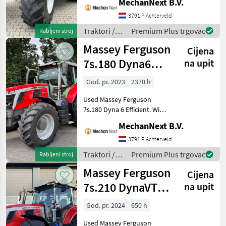
MechanNext B.V.
Specifications DynaVT
Transmission 50 km/h Four-
3791 P Achterveld
wheel drive Suspended
Traktori /
Premium Plus trgovac
Rabljeni stroj
front axle M
Massey
Massey Ferguson
Cijena
Ferguson
7s.180 Dyna6
na upit
Efficient
God. pr. 2023
2370 h
Used Massey Ferguson
7s.180 Dyna 6 Efficient. With
2, 370 operating hours and
MechanNext B.V.
built in 2023. Specifications
Dyna-6 50 km/h Ecodrive
3791 P Achterveld
110 l/min oil pump Load
Traktori /
Premium Plus trgovac
Rabljeni stroj
sens
Massey
Massey Ferguson
Cijena
Ferguson
7s.210 DynaVT
na upit
Efficient
God. pr. 2024
650 h
Used Massey Ferguson