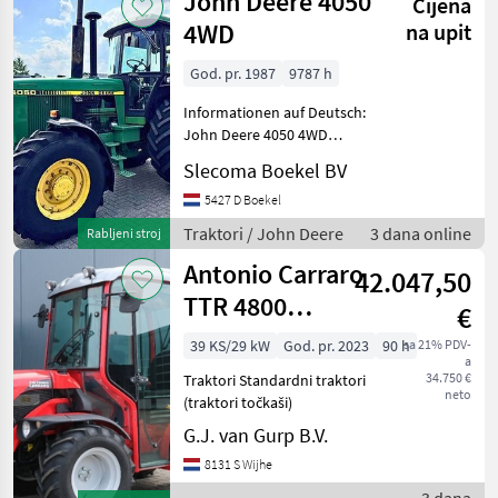
John Deere 4050
Cijena
4WD
na upit
God. pr. 1987
9787 h
Informationen auf Deutsch:
John Deere 4050 4WD
Baujahr 1987
Slecoma Boekel BV
Betriebsstunden 9787 John
Deere 7, 6-Liter-6-Zylinder-
5427 D Boekel
Motor Getriebe 15x4
Traktori / John Deere
3 dana online
Rabljeni stroj
Volllastschaltung Höchstg
Antonio Carraro
42.047,50
TTR 4800
€
Minitractor |
39 KS/29 kW
God. pr. 2023
90 h
sa 21% PDV-
a
2023 | 90h
34.750 €
Traktori Standardni traktori
neto
(traktori točkaši)
G.J. van Gurp B.V.
8131 S Wijhe