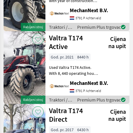
with year of construction
2017 and 3, 160 working
MechanNext B.V.
hours. Specifications Year of
manufacture 2017 3160
3791 P Achterveld
hours Front linkage + PTO
Traktori /
Premium Plus trgovac
Rabljeni stroj
(540E +
Valtra
Valtra T174
Cijena
Active
na upit
God. pr. 2021
8440 h
Used Valtra T174 Active.
With 8, 440 operating hours
and built in 2021.
MechanNext B.V.
Specifications Metallic red
Valtra Unlimited equipment
3791 P Achterveld
40 km/h Ecospeed 540E /
Traktori /
Premium Plus trgovac
Rabljeni stroj
1000 / 1
Valtra
Valtra T174
Cijena
Direct
na upit
God. pr. 2017
6430 h