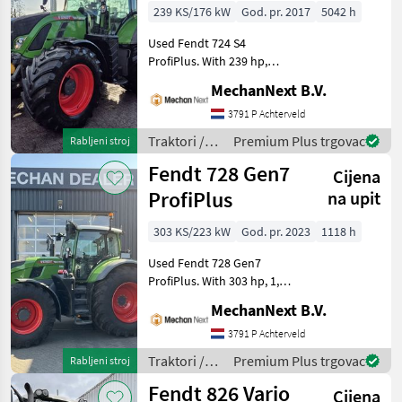
239 KS/176 kW
God. pr. 2017
5042 h
Used Fendt 724 S4
ProfiPlus. With 239 hp,
5.042 engine hours and
MechanNext B.V.
year of manufacture 2017.
Specifications 50 km/h
3791 P Achterveld
Four-wheel drive Front
Traktori /
Premium Plus trgovac
Rabljeni stroj
linkage Front PTO Su
Fendt
Fendt 728 Gen7
Cijena
ProfiPlus
na upit
303 KS/223 kW
God. pr. 2023
1118 h
Used Fendt 728 Gen7
ProfiPlus. With 303 hp, 1,
118 operating hours and
MechanNext B.V.
year of manufacture 2023.
Specifications Max. speed 65
3791 P Achterveld
km/h Four-wheel drive
Traktori /
Premium Plus trgovac
Rabljeni stroj
Front linkag
Fendt
Fendt 826 Vario
Cijena