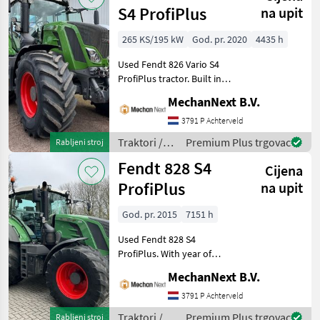
S4 ProfiPlus
na upit
265 KS/195 kW
God. pr. 2020
4435 h
Used Fendt 826 Vario S4
ProfiPlus tractor. Built in
2020, 265 hp, and 4, 435
MechanNext B.V.
hours of operation.
Specifications Front linkage
3791 P Achterveld
Cat. 2 Rear PTO 540 E &
Traktori /
Premium Plus trgovac
Rabljeni stroj
1000 rpm H
Fendt
Fendt 828 S4
Cijena
ProfiPlus
na upit
God. pr. 2015
7151 h
Used Fendt 828 S4
ProfiPlus. With year of
manufacture 2015 and 7,
MechanNext B.V.
151 operating hours.
Specifications 50 km/h Rear
3791 P Achterveld
PTO 1000/1000E
Traktori /
Premium Plus trgovac
Rabljeni stroj