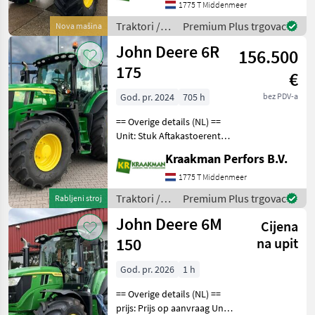
hydrauliekventielen: 4
1775 T Middenmeer
Aftakastoerental achter:
Traktori /
Premium Plus trgovac
Nova mašina
540 + 540E + 1000 Hy
John Deere
John Deere 6R
156.500
175
€
God. pr. 2024
705 h
bez PDV-a
== Overige details (NL) ==
Unit: Stuk Aftakastoerental
achter: 540 Traktori
Kraakman Perfors B.V.
Standardni traktori (traktori
točkaši)
1775 T Middenmeer
Traktori /
Premium Plus trgovac
Rabljeni stroj
John Deere
John Deere 6M
Cijena
150
na upit
God. pr. 2026
1 h
== Overige details (NL) ==
prijs: Prijs op aanvraag Unit: