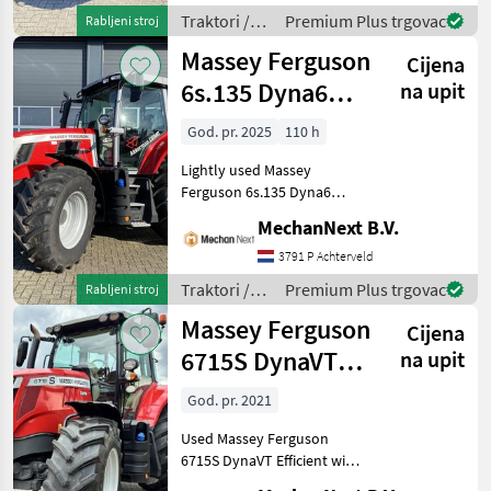
transmission 3x double-
Traktori /
Premium Plus trgovac
Rabljeni stroj
acting valve 3rd func
Massey
Massey Ferguson
Cijena
Ferguson
6s.135 Dyna6
na upit
Efficient
God. pr. 2025
110 h
Lightly used Massey
Ferguson 6s.135 Dyna6
Efficient. With year of
MechanNext B.V.
manufacture 2025 and 110
operating hours.
3791 P Achterveld
Specifications 50 km/h
Traktori /
Premium Plus trgovac
Rabljeni stroj
540/540E/1000/1000E Four-
Massey
Massey Ferguson
whe
Cijena
Ferguson
6715S DynaVT
na upit
Efficient
God. pr. 2021
Used Massey Ferguson
6715S DynaVT Efficient with
year of manufacture 2021.