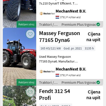
7s.210 DynaVT Efficient. The
tractor, built in 2024 and
MechanNext B.V.
has 650 operating hours.
Specifications 50 km/h
3791 P Achterveld
540/540E/1000/1000E Air
Traktori /
Premium Plus trgovac
Rabljeni stroj
conditioni
Massey
Massey Ferguson
Cijena
Ferguson
7716S Dyna6
na upit
165 KS/121 kW
God. pr. 2021
3135 h
Used Massey Ferguson
7716S Dyna6. Manufactured
in 2021, 165 hp and 3, 135
MechanNext B.V.
operating hours.
Specifications Transmission
3791 P Achterveld
Dyna6 Autodrive 50 km/h
Traktori /
Premium Plus trgovac
Rabljeni stroj
Suspended front a
Massey
Fendt 312 S4
Cijena
Ferguson
Profi
na upit