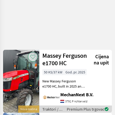
Massey Ferguson
Cijena
e1700 HC
na upit
50 KS/37 kW
God. pr. 2025
New Massey Ferguson
e1700 HC, built in 2025 and
50 hp. Specifications 30
MechanNext B.V.
km/h Fully electric
Benevelli water-cooled
3791 P Achterveld
electric motor 50 hp
Traktori /
Premium Plus trgovac
Nova mašina
Battery capacity 43.2
Massey