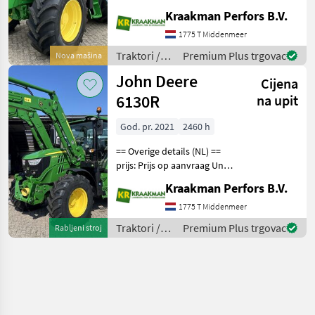
Stuk Aantal
Kraakman Perfors B.V.
hydrauliekventielen: 3
Aftakastoerental achter:
1775 T Middenmeer
540 + 540E + 1000
Traktori /
Premium Plus trgovac
Nova mašina
Hydrauliek ventielen: Elek
John Deere
John Deere
Cijena
6130R
na upit
God. pr. 2021
2460 h
== Overige details (NL) ==
prijs: Prijs op aanvraag Unit:
Stuk License Plate: TGT-70-
Kraakman Perfors B.V.
B Aantal
hydrauliekventielen: 3
1775 T Middenmeer
Aftakastoerental achter:
Traktori /
Premium Plus trgovac
Rabljeni stroj
540 + 540E + 1000 Hy
John Deere