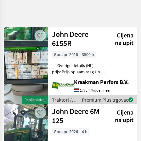
Precizirajte
pretragu
John Deere
Cijena
Kategorija
Država
Filtri
3
1
6155R
na upit
Prikaži
God. pr. 2018
3500 h
TRENUTNA
Poništi
206
STAZA
rezultata
== Overige details (NL) ==
Poljoprivredna
prijs: Prijs op aanvraag Unit:
tehnika
Stuk License Plate: TPF-54-J
Kraakman Perfors B.V.
Aantal hydrauliekventielen:
Traktori
3 Aftakastoerental achter:
1775 T Middenmeer
Standardni
540 Hydrauliek venti
Traktori
Traktori /
Premium Plus trgovac
Rabljeni stroj
Traktori
John Deere
Tockasi
John Deere 6M
Cijena
125
na upit
ODABERITE
KATEGORIJU
God. pr. 2026
4 h
John Deere
74