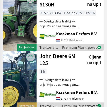
6130R
na upit
155 KS/114 kW
God. pr. 2022
1279 h
== Overige details (NL) ==
prijs: Prijs op aanvraag Unit:
Stuk License Plate: T-08-BVV
Kraakman Perfors B.V.
Aftakastoerental achter:
540 AutoPowr 50km/h
1775 T Middenmeer
transmissie AutoTrac en
Traktori /
Premium Plus trgovac
Rabljeni stroj
Isobus
John Deere
John Deere 6M
Cijena
125
na upit
3 h
== Overige details (NL) ==
prijs: Prijs op aanvraag Unit:
Stuk License Plate: T-51-
Kraakman Perfors B.V.
HPD Aantal
hydrauliekventielen: 3
1775 T Middenmeer
Aftakastoerental achter:
Traktori /
Premium Plus trgovac
Nova mašina