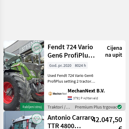
Fendt 724 Vario
Cijena
Gen6 ProfiPlus
na upit
setting 2
God. pr. 2020
8024 h
Used Fendt 724 Vario Gen6
ProfiPlus setting 2 tractor.
With 8, 024 operating hours
MechanNext B.V.
and year of manufacture
2020. Specifications EHR lift
3791 P Achterveld
control system never used
Traktori /
Premium Plus trgovac
Rabljeni stroj
Fendt
Antonio Carraro
42.047,50
TTR 4800
€