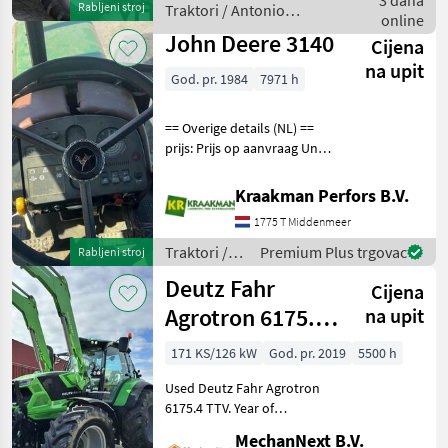
3 dana
Rabljeni stroj
Traktori / Antonio
online
Carraro
John Deere 3140
Cijena
na upit
God. pr. 1984
7971 h
== Overige details (NL) ==
prijs: Prijs op aanvraag Unit:
Stuk License Plate: G-LCK-
189 Aftakastoerental
Kraakman Perfors B.V.
achter: 540 Traktori
1775 T Middenmeer
Standardni traktori (traktori
t
Traktori /
Premium Plus trgovac
Rabljeni stroj
John Deere
Deutz Fahr
Cijena
Agrotron 6175.4
na upit
TTV
171 KS/126 kW
God. pr. 2019
5500 h
Used Deutz Fahr Agrotron
6175.4 TTV. Year of
manufacture 2019, 171 hp
MechanNext B.V.
and 5, 500 operating hours.