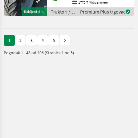
ventila: 3 Brzina stražnjeg
1775 T Middenmeer
priključnog vratila: 540
Traktori /
Premium Plus trgovac
Rabljeni stroj
Hidraulični ventili
Massey
Ferguson
1
2
3
4
5
Pogodak
1
-
48
od
206
(Stranica 1 od 5)