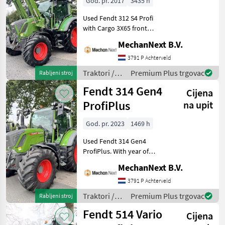
God. pr. 2017
3435 h
Used Fendt 312 S4 Profi
with Cargo 3X65 front
loader. With 3, 435
MechanNext B.V.
operating hours and year of
manufacture 2017.
3791 P Achterveld
Transmission 40 km/h
Traktori /
Premium Plus trgovac
Rabljeni stroj
version PTO speed: 540 /
Fendt
Fendt 314 Gen4
540
Cijena
ProfiPlus
na upit
God. pr. 2023
1469 h
Used Fendt 314 Gen4
ProfiPlus. With year of
manufacture 2023 and 1,
MechanNext B.V.
469 operating hours.
Specifications Front linkage
3791 P Achterveld
Suspended front axle
Traktori /
Premium Plus trgovac
Rabljeni stroj
Suspended cab Compre
Fendt
Fendt 514 Vario
Cijena