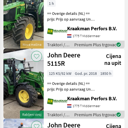
1 h
== Overige details (NL) ==
prijs: Prijs op aanvraag Unit:
Stuk Aantal
Kraakman Perfors B.V.
hydrauliekventielen: 3
Aftakastoerental achter:
1775 T Middenmeer
540 + 540E + 1000
Traktori /
Premium Plus trgovac
Nova mašina
Hydrauliek ventielen: Elek
John Deere
John Deere
Cijena
5115R
na upit
125 KS/92 kW
God. pr. 2018
1850 h
== Overige details (NL) ==
prijs: Prijs op aanvraag Unit:
Stuk License Plate: TTH-94-
Kraakman Perfors B.V.
Z Aantal
hydrauliekventielen: 2
1775 T Middenmeer
Aftakastoerental achter:
Traktori /
Premium Plus trgovac
Rabljeni stroj
540 Hydrauliek venti
John Deere
John Deere
Cijena