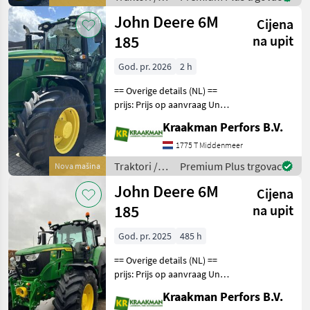
540 Hydrauliek venti
John Deere
John Deere 6M
Cijena
185
na upit
God. pr. 2026
2 h
== Overige details (NL) ==
prijs: Prijs op aanvraag Unit:
Stuk License Plate: T-68-
Kraakman Perfors B.V.
HLK Aantal
hydrauliekventielen: 4
1775 T Middenmeer
Aftakastoerental achter:
Traktori /
Premium Plus trgovac
Nova mašina
540 + 540E + 1000 Hy
John Deere
John Deere 6M
Cijena
185
na upit
God. pr. 2025
485 h
== Overige details (NL) ==
prijs: Prijs op aanvraag Unit:
Stuk License Plate: T-38-
Kraakman Perfors B.V.
GZD Aantal