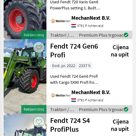
Used Fendt 720 Vario Gen6
PowerPlus setting 1. Built in
2021, 206 hp and 1, 794
MechanNext B.V.
working hours.
Specifications Cat. 2 front
3791 P Achterveld
linkage, optionally
Traktori /
Premium Plus trgovac
Rabljeni stroj
including PTO Hydr
Fendt
Fendt 724 Gen6
Cijena
Profi
na upit
God. pr. 2022
2337 h
Used Fendt 724 Gen6 Profi
with Cargo 5X90 Profi front
loader. Year of manufacture
MechanNext B.V.
2022 and 2, 337 operating
hours. Specifications Front
3791 P Achterveld
linkage 5x double-acting
Traktori /
Premium Plus trgovac
Rabljeni stroj
Fendt
Fendt 724 S4
Cijena
ProfiPlus
na upit