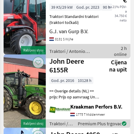
Minitractor |
39 KS/29 kW
God. pr. 2023
90 h
sa 21% PDV-
a
2023 | 90h
34.750 €
Traktori Standardni traktori
neto
(traktori točkaši)
G.J. van Gurp B.V.
8131 S Wijhe
2 h
Rabljeni stroj
Traktori / Antonio
online
Carraro
John Deere
Cijena
6155R
na upit
God. pr. 2016
10128 h
== Overige details (NL) ==
prijs: Prijs op aanvraag Unit:
Stuk License Plate: 1-GV-336
Kraakman Perfors B.V.
Aantal hydrauliekventielen:
3 Aftakastoerental achter:
1775 T Middenmeer
540 + 540E + 1000 Hy
Traktori /
Premium Plus trgovac
Rabljeni stroj
John Deere