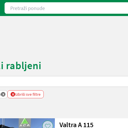
Pretraži ponude
i rabljeni
x
x
5
Izbriši sve filtre
Valtra A 115