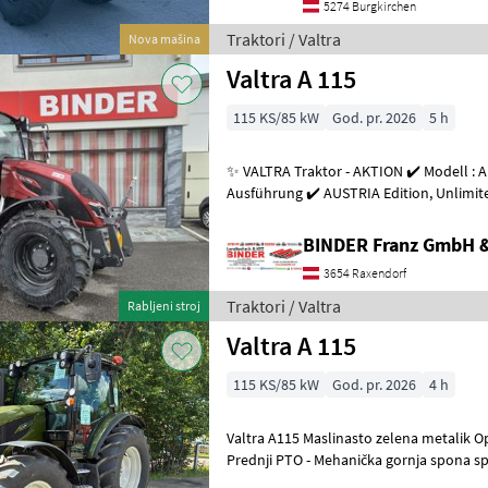
5274 Burgkirchen
Traktori / Valtra
Nova mašina
Valtra A 115
115 KS/85 kW
God. pr. 2026
5 h
✨ VALTRA Traktor - AKTION ✔️ Modell : A
Ausführung ✔️ AUSTRIA Edition, Unlimited ✔️ mit schwarzen Felgen,
✔️ 4-Zylinder Sisu Motor
BINDER Franz GmbH 
3654 Raxendorf
Traktori / Valtra
Rabljeni stroj
Valtra A 115
115 KS/85 kW
God. pr. 2026
4 h
Valtra A115 Maslinasto zelena metalik Oprema: - Prednja hidraulika -
Prednji PTO - Mehanička gornja spona spri
motora - Zaštita od smrzav