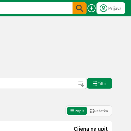
Prijava
Filtri
Popis
Rešetka
Cijena na upit