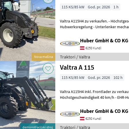
115 KS/85 kW
God. pr. 2026
1 h
Valtra A115H4 zu verkaufen. - Höchstgeschwindigkeit 40 km/h - EHR-
Hubwerksregelung - Unterlenker mechani
Motorvorwärmung - Vorderachse 4WD
Huber GmbH & CO KG
6250 Kundl
Traktori / Valtra
Nova mašina
Valtra A 115
115 KS/85 kW
God. pr. 2026
102 h
Valtra A115H4 inkl. Frontlader zu verkauf
Höchstgeschwindigkeit 40 km/h - EHR-H
Unterlenker mechanisch verstellbar - M
Huber GmbH & CO KG
6250 Kundl
Traktori / Valtra
demonstracijski stroj