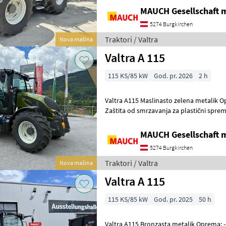
MAUCH Gesellschaft m
5274 Burgkirchen
Traktori / Valtra
Nova mašina
Valtra A 115
115 KS/85 kW
God. pr. 2026
2 h
Valtra A115 Maslinasto zelena metalik Oprema: - Predgrijač motora -
Zaštita od smrzavanja za plastični sprem
vod, stražnji 1/2" - Au
MAUCH Gesellschaft m
5274 Burgkirchen
Traktori / Valtra
Nova mašina
Valtra A 115
115 KS/85 kW
God. pr. 2025
50 h
Valtra A115 Bronzasta metalik Oprema: - Prednja hidraulika - Prednji