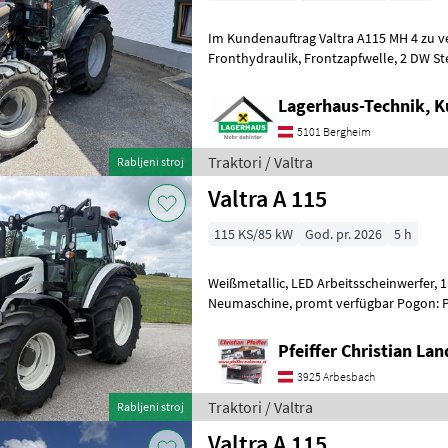
Im Kundenauftrag Valtra A115 MH 4 zu v
Fronthydraulik, Frontzapfwelle, 2 DW Steuergerät vorne, 3 DW
Steuergeräte hinten, Breitbe
Lagerhaus-Technik, 
5101 Bergheim
Traktori / Valtra
Rabljeni stroj
Valtra A 115
115 KS/85 kW
God. pr. 2026
5 h
Weißmetallic, LED Arbeitsscheinwerfer, 1 Rundumleuchte,
Neumaschine, promt verfügbar Pogon: Pogon na sve kotače (4x4),
Mehanička transmisija/ mjenjač, Platfor
Pfeiffer Christian La
3925 Arbesbach
Traktori / Valtra
Rabljeni stroj
Valtra A 115