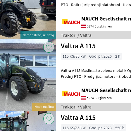
PTO - Rotirajući prednji blatobrani - Hi
dvostruko djelujuća stra
MAUCH Gesellschaft m
5274 Burgkirchen
Traktori / Valtra
demonstracijski stroj
Valtra A 115
115 KS/85 kW
God. pr. 2026
2 h
Valtra A115 Maslinasto zelena metalik Oprema: - Prednja hidraulika -
Prednji PTO - Predgrijač motora - Slobodn
Automatska kuka s kli
MAUCH Gesellschaft m
5274 Burgkirchen
Traktori / Valtra
Nova mašina
Valtra A 115
116 KS/85 kW
God. pr. 2023
550 h