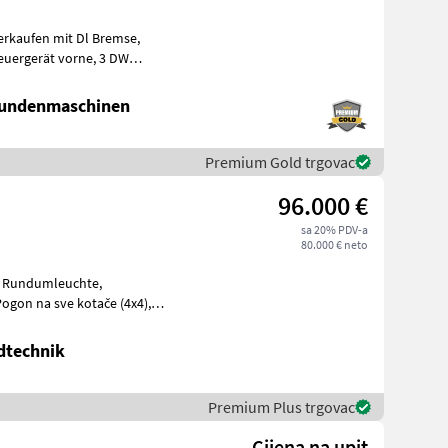
erkaufen mit Dl Bremse,
reifung, Schne
Kundenmaschinen
Premium Gold trgovac
96.000 €
sa 20% PDV-a
80.000 € neto
ma: Kabin
ndtechnik
Premium Plus trgovac
Cijena na upit