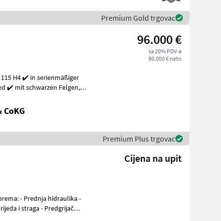
Premium Gold trgovac
96.000 €
sa 20% PDV-a
80.000 € neto
 115 H4 ✔️ in serienmäßiger
& CoKG
Premium Plus trgovac
Cijena na upit
jeda i straga - Predgrijač