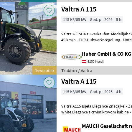
Valtra A 115
115 KS/85 kW
God. pr. 2026
5 h
Valtra A115H4 zu verkaufen. Modelljahr 2026. - Höchstgeschwi
40 km/h - EHR-Hubwerksregelung - Unterlenker mechanisch
verstellbar - Motorvorwärmung
Huber GmbH & CO KG
6250 Kundl
Traktori / Valtra
Nova mašina
Valtra A 115
115 KS/85 kW
God. pr. 2026
4 h
Valtra A115 Bijela Elegance Značajke: - Završna obrada boje Unlimited
White Elegance s crnim krovom kabine - P
PTO - Predgrijač motora -
MAUCH Gesellschaft m