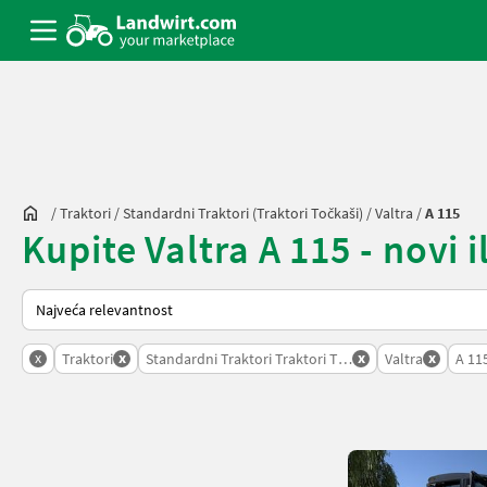
/
Traktori
/
Standardni Traktori (traktori Točkaši)
/
Valtra
/
A 115
Kupite Valtra A 115 - novi il
Tako se sortira na Landwirt.com
x
x
x
x
Traktori
Standardni Traktori Traktori Tockasi
Valtra
A 11