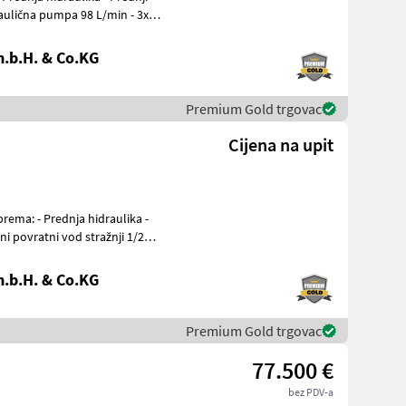
draulična pumpa 98 L/min - 3x
.b.H. & Co.KG
Premium Gold trgovac
Cijena na upit
i povratni vod stražnji 1/2" -
.b.H. & Co.KG
Premium Gold trgovac
77.500 €
bez PDV-a