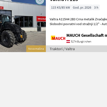
115 KS/85 kW
God. pr. 2026
3 h
Valtra A115H4 2B3 Crna metalik Značajke: - Predgrijač motora -
Slobodni povratni vod stražnji 1/2" - Automatska kuka s klinom od 38
mm - Prednja mehanička gornja
MAUCH Gesellschaft m
5274 Burgkirchen
Traktori / Valtra
Nova mašina