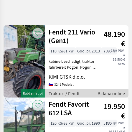
Precizirajte
pretragu
Fendt 211 Vario
48.190
Kategorija
Država
Filtri
4
1
(Gen1)
€
110 KS/81 kW
God. pr. 2013
7500 h
sa 22% PDV-
Prikaži 5
TRENUTNA
Poništi
a
STAZA
rezultata
39.500 €
kabine beschadigt, traktor
neto
Poljoprivredna
fahrbereit Pogon: Pogon na
tehnika
sve kotače (4x4),
KIMI GTSK d.o.o.
Automatska transmisija/
Traktori
mjenjač, Platforma: Kabina,
3241 Podplat
Standardni
Broj obrtaja priključnog
Traktori
Traktori / Fendt
5 dana online
Rabljeni stroj
vratila/ kardana (o
Traktori
Tockasi
Fendt Favorit
19.950
Fendt
612 LSA
€
ODABERITE
120 KS/88 kW
God. pr. 1990
5100 h
sa 22% PDV-
KATEGORIJU
a
16.352,46 €