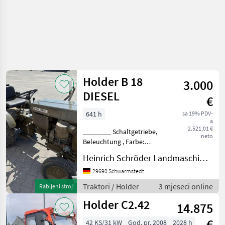
Holder B 18
3.000
DIESEL
€
641 h
sa 19% PDV-
a
2.521,01 €
________ Schaltgetriebe,
neto
Beleuchtung , Farbe:
Olivgrün , Keine Papiere ,
Heinrich Schröder Landmaschinen KG Schwarmstedt
Hinweis:
Gebrauchtmaschinen
29690 Schwarmstedt
verkaufen wir
Traktori / Holder
3 mjeseci online
Rabljeni stroj
ausschließlich an
Holder C2.42
Gewerbetreibende und
14.875
ohne Garant
€
42 KS/31 kW
God. pr. 2008
2028 h