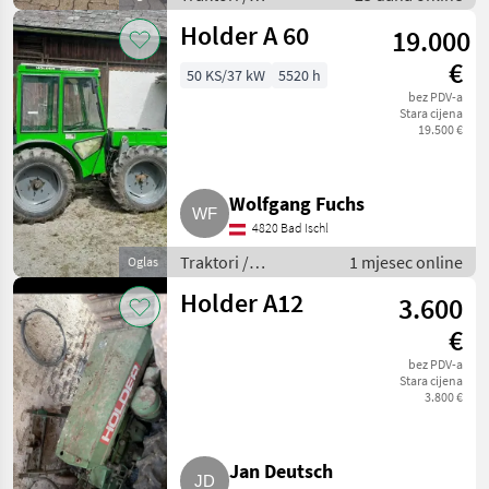
Standardni traktori
Holder A 60
19.000
(traktori točkaši)
€
50 KS/37 kW
5520 h
bez PDV-a
Stara cijena
19.500 €
Wolfgang Fuchs
4820 Bad Ischl
Traktori /
1 mjesec online
Oglas
Standardni traktori
Holder A12
3.600
(traktori točkaši)
€
bez PDV-a
Stara cijena
3.800 €
Jan Deutsch