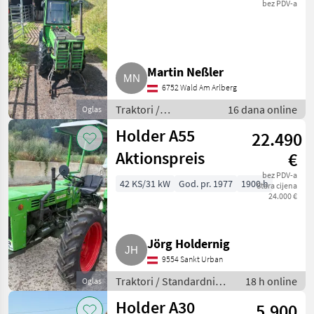
bez PDV-a
60
A
55
MARKETPLACE
Martin Neßler
6752 Wald Am Arlberg
Ponude
Mali
Marketplace
trgovaca
oglasi
Traktori /
16 dana online
Oglas
Standardni traktori
Holder A55
22.490
(traktori točkaši)
Aktionspreis
€
bez PDV-a
42 KS/31 kW
God. pr. 1977
1900 h
Stara cijena
24.000 €
Jörg Holdernig
9554 Sankt Urban
Traktori / Standardni
18 h online
Oglas
traktori (traktori točkaši)
Holder A30
5.900