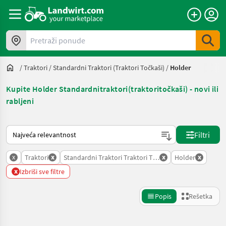
Pretraži ponude
/
Traktori
/
Standardni Traktori (traktori Točkaši)
/
Holder
Kupite Holder Standardnitraktori(traktoritočkaši) - novi ili
rabljeni
Tako se sortira na Landwirt.com
Filtri
x
x
x
x
Traktori
Standardni Traktori Traktori Tockasi
Holder
x
Izbriši sve filtre
Popis
Rešetka