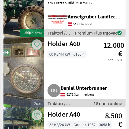
am Letzten Bild 25 KmH Bei
Holder
Fragen Kunden
Kontaktieren Traktori
Amselgruber Landtechnik GmbH
John Deere
Standardni traktori (traktori
5121 Tarsdorf
točkaši)
Fendt
Traktori /
Premium Plus trgovac
Rabljeni stroj
Holder
Holder A60
12.000
New Holland
€
60 KS/44 kW
6180 h
Steyr
bez PDV-a
Claas
Prikaži
sve
Daniel Unterbrunner
(48)
6276 Stummerberg
Traktori /
16 dana online
MODEL
Oglas
Standardni traktori
Holder A40
8.500
(traktori točkaši)
€
32 KS/24 kW
God. pr. 1982
3058 h
A