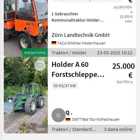
sa 19% PDV-
a
1 Gebrauchter
12.500 €
Kommunaltraktor Holder
neto
C2.42 Seriennummer:
202002631
Zürn Landtechnik GmbH
Erfassungsnummer: 112600
74214 Schöntal-Westernhausen
Baujahr / Erstzulassung:
31.10.2008 Ausstattung:
Traktori / Holder
23-05-2025 10:22
Rabljeni stroj
Motor: Kubota 4-Zylinder
Holder A 60
25.000
Forstschlepper,
€
Forsttraktor,
bez PDV-a
50 KS/37 kW
Seilschlepper
(Holder A 60)
Q .
83677 Bad Tölz-Wolfratshausen
Traktori / Standardni
3 dana online
Oglas
traktori (traktori