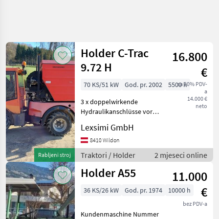
Precizirajte
pretragu
Holder C-Trac
16.800
Kategorija
Država
Filtri
4
9.72 H
€
Prikaži
70 KS/51 kW
God. pr. 2002
5500 h
sa 20% PDV-
TRENUTNA
Poništi
15
a
STAZA
14.000 €
rezultata
3 x doppelwirkende
neto
Poljoprivredna
Hydraulikanschlüsse vorne
tehnika
Frontkraftheber u. -
Lexsimi GmbH
zapfwelle Heckkraftheber u.
Traktori
-zapfwelle neue AS
8410 Wildon
Standardni
Bereifung 31x15.5-15
Traktori
Traktori / Holder
2 mjeseci online
Rabljeni stroj
Radkästen vorne durchger
Traktori
Tockasi
Holder A55
11.000
Holder
€
36 KS/26 kW
God. pr. 1974
10000 h
ODABERITE
bez PDV-a
KATEGORIJU
Kundenmaschine Nummer