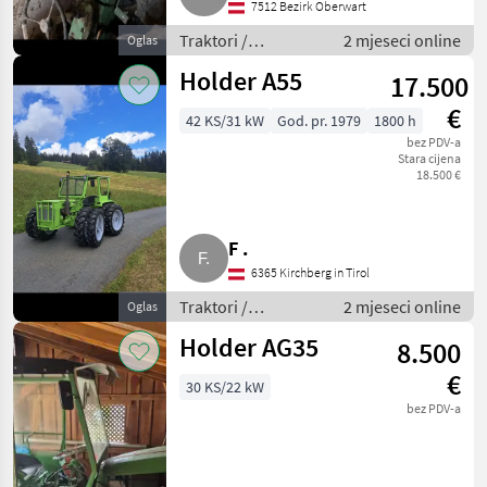
7512 Bezirk Oberwart
Traktori /
2 mjeseci online
Oglas
Standardni traktori
Holder A55
17.500
(traktori točkaši)
€
42 KS/31 kW
God. pr. 1979
1800 h
bez PDV-a
Stara cijena
18.500 €
F .
6365 Kirchberg in Tirol
Traktori /
2 mjeseci online
Oglas
Standardni traktori
Holder AG35
8.500
(traktori točkaši)
€
30 KS/22 kW
bez PDV-a