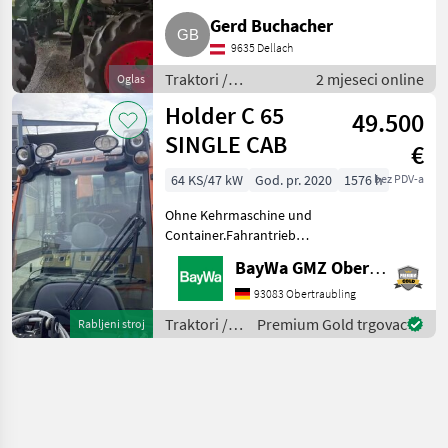
Gerd Buchacher
9635 Dellach
Traktori /
2 mjeseci online
Oglas
Standardni traktori
Holder C 65
49.500
(traktori točkaši)
SINGLE CAB
€
64 KS/47 kW
God. pr. 2020
1576 h
bez PDV-a
Ohne Kehrmaschine und
Container.Fahrantrieb
verstärkt (280 ccm) , Front-
BayWa GMZ Obertraubling
und Heckaushebung,
Frontaushebung 3-
93083 Obertraubling
Dimensional,
Traktori /
Premium Gold trgovac
Rabljeni stroj
doppeltwirkend ,
Holder
Elektrohydraulische
Gerätee