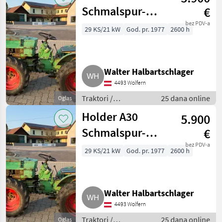
Schmalspur-
€
Traktor
bez PDV-a
29 KS/21 kW
God. pr. 1977
2600 h
Walter Halbartschlager
4493 Wolfern
Traktori /
25 dana online
Oglas
Standardni traktori
Holder A30
5.900
(traktori točkaši)
Schmalspur-
€
Traktor
bez PDV-a
29 KS/21 kW
God. pr. 1977
2600 h
Walter Halbartschlager
4493 Wolfern
Traktori /
25 dana online
Oglas