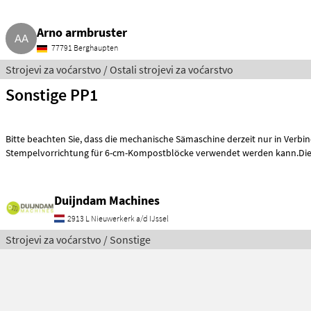
Arno armbruster
77791 Berghaupten
Strojevi za voćarstvo / Ostali strojevi za voćarstvo
Sonstige PP1
Bitte beachten Sie, dass die mechanische Sämaschine derzeit nur in Verbindung mit der
Stempelvorrichtung für 6-cm-Kompostblöcke verwendet werden kann.Die
Duijndam Machines
2913 L Nieuwerkerk a/d IJssel
Strojevi za voćarstvo / Sonstige