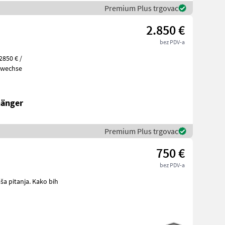
Premium Plus trgovac
2.850 €
bez PDV-a
2850 € /
 Ölwechse
hänger
Premium Plus trgovac
750 €
bez PDV-a