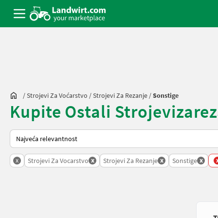
/
Strojevi Za Voćarstvo
/
Strojevi Za Rezanje
/
Sonstige
Kupite Ostali Strojevizareza
Tako se sortira na Landwirt.com
x
x
x
x
Strojevi Za Vocarstvo
Strojevi Za Rezanje
Sonstige
T