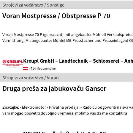
Strojevi za voćarstvo / Sonstige
Voran Mostpresse / Obstpresse P 70
Voran Mostpresse 70 P (gebraucht) mit angebauter Mühle!! Verkaufspreis: 
Vermittlung! Mit angebauter Mühle! Mit Presstücher und Presseinlagen!
Kreupl GmbH – Landtechnik – Schlosserei – An
4714 Meggenhofen
Strojevi za voćarstvo / Voran
Druga preša za jabukovaču Ganser
Značajke: - Elektromotor - Privatna prodaja! - Rado ću odgovoriti na sva vaša pitanja. Kako bih
vam mogao posvetiti dovoljno vremena, molimo vas da me kontaktira