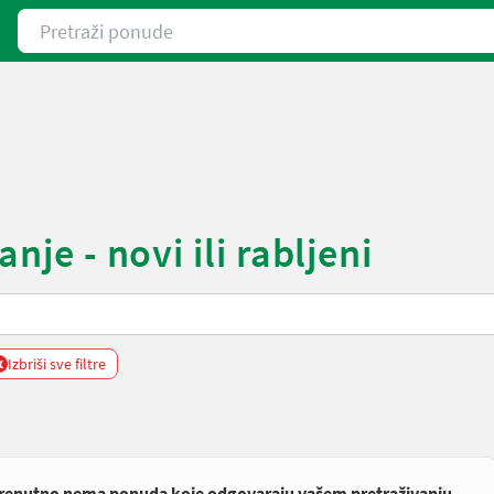
Pretraži ponude
nje - novi ili rabljeni
x
Izbriši sve filtre
renutno nema ponuda koje odgovaraju vašem pretraživanju.