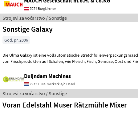
MAUCH Gesellschaft m.b.H. & Co.KG
5274 Burgkirchen
Strojevi za voćarstvo / Sonstige
Sonstige Galaxy
God. pr. 2006
Die Ulma Galaxy ist eine vollautomatische Stretchfolienverpackungsmas
von Frischprodukten auf Schalen, wie Fleisch, Fisch, Gemüse, O
Duijndam Machines
2913 L Nieuwerkerk a/d IJssel
Strojevi za voćarstvo / Sonstige
Voran Edelstahl Muser Rätzmühle Mixer