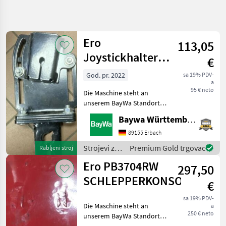
Precizirajte
pretragu
Ero
113,05
Kategorija
Država
Filtri
4
Joystickhalter
€
FS4439RP
God. pr. 2022
sa 19% PDV-
Prikaži 3
TRENUTNA
Poništi
a
STAZA
rezultata
95 € neto
Die Maschine steht an
Poljoprivredna
unserem BayWa Standort in
tehnika
DE 74336
Baywa Württemberg
Strojevi Za
BrackenheimGerne steht
Vocarstvo
Ihnen Herr Stein unter Tel.:
89155 Erbach
015116104371 für Ihre
Ostali
Strojevi za
Premium Gold trgovac
Rabljeni stroj
Strojevi Za
Anfrage zur Verfügung!ERO
voćarstvo /
Vocarstvo
Ero PB3704RW
Joystick
297,50
Ero
Ero
SCHLEPPERKONSOLE
€
ODABERITE
sa 19% PDV-
KATEGORIJU
Die Maschine steht an
a
250 € neto
unserem BayWa Standort in
Ero
DE 74336