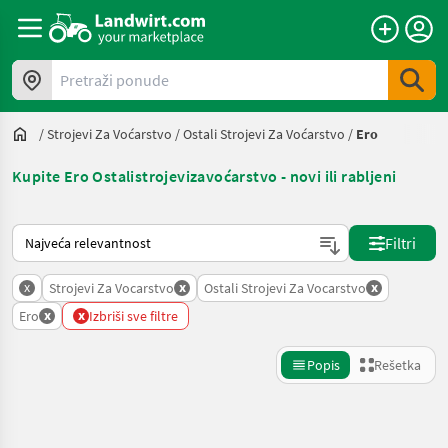
Pretraži ponude
/
Strojevi Za Voćarstvo
/
Ostali Strojevi Za Voćarstvo
/
Ero
Kupite Ero Ostalistrojevizavoćarstvo - novi ili rabljeni
Tako se sortira na Landwirt.com
Filtri
x
x
x
Strojevi Za Vocarstvo
Ostali Strojevi Za Vocarstvo
x
x
Ero
Izbriši sve filtre
Popis
Rešetka