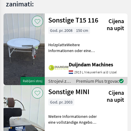
zanimati:
Sonstige T15 116
Cijena
na upit
God. pr. 2008
150 cm
HolzplatteWeitere
Informationen oder eine
vollständige Angebot?
Fragen Sie das einfach und
Duijndam Machines
schnell an auf unsere
2913 L Nieuwerkerk a/d IJssel
Duijndam Machines
Website! Sie können uns
Strojevi za
Premium Plus trgovac
Rabljeni stroj
auch anruf
voćarstvo /
Sonstige MINI
Cijena
Sonstige
na upit
God. pr. 2003
Weitere Informationen oder
eine vollständige Angebot?
Fragen Sie das einfach und