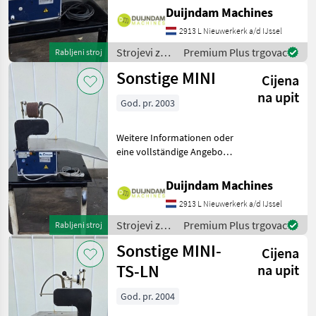
schnell an auf unsere
Duijndam Machines
Duijndam Machines
2913 L Nieuwerkerk a/d IJssel
Website! Sie können uns
auch anrufen.Alle zu
Strojevi za
Premium Plus trgovac
Rabljeni stroj
voćarstvo /
Sonstige MINI
Cijena
Sonstige
na upit
God. pr. 2003
Weitere Informationen oder
eine vollständige Angebot?
Fragen Sie das einfach und
schnell an auf unsere
Duijndam Machines
Duijndam Machines
2913 L Nieuwerkerk a/d IJssel
Website! Sie können uns
auch anrufen.Alle zu
Strojevi za
Premium Plus trgovac
Rabljeni stroj
voćarstvo /
Sonstige MINI-
Cijena
Sonstige
TS-LN
na upit
God. pr. 2004