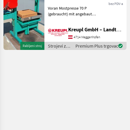
Obstpresse P 70
bez PDV-a
Voran Mostpresse 70 P
(gebraucht) mit angebauter
Mühle!! Verkaufspreis: 2850
€ / Vermittlung! Mit
Kreupl GmbH – Landtechnik – Schlosserei – Anhänger
angebauter Mühle! Mit
Presstücher und
4714 Meggenhofen
Presseinlagen! Ölwechse
Strojevi za
Premium Plus trgovac
Rabljeni stroj
voćarstvo /
Voran