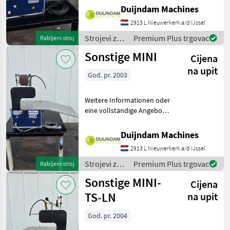
schnell an auf unsere
Duijndam Machines
Duijndam Machines
2913 L Nieuwerkerk a/d IJssel
Website! Sie können uns
auch anrufen.Alle zu
Strojevi za
Premium Plus trgovac
Rabljeni stroj
voćarstvo /
Sonstige MINI
Cijena
Sonstige
na upit
God. pr. 2003
Weitere Informationen oder
eine vollständige Angebot?
Fragen Sie das einfach und
schnell an auf unsere
Duijndam Machines
Duijndam Machines
2913 L Nieuwerkerk a/d IJssel
Website! Sie können uns
auch anrufen.Alle zu
Strojevi za
Premium Plus trgovac
Rabljeni stroj
voćarstvo /
Sonstige MINI-
Cijena
Sonstige
TS-LN
na upit
God. pr. 2004