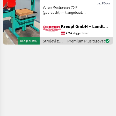
Obstpresse P 70
bez PDV-a
Voran Mostpresse 70 P
(gebraucht) mit angebauter
Mühle!! Verkaufspreis: 2850
€ / Vermittlung! Mit
Kreupl GmbH – Landtechnik – Schlosserei – Anhänger
angebauter Mühle! Mit
Presstücher und
4714 Meggenhofen
Presseinlagen! Ölwechse
Strojevi za
Premium Plus trgovac
Rabljeni stroj
voćarstvo /
Voran