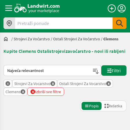
Pretraži ponude
/
Strojevi Za Voćarstvo
/
Ostali Strojevi Za Voćarstvo
/
Clemens
Kupite Clemens Ostalistrojevizavoćarstvo - novi ili rabljeni
Tako se sortira na Landwirt.com
Filtri
x
x
x
Strojevi Za Vocarstvo
Ostali Strojevi Za Vocarstvo
x
x
Clemens
Izbriši sve filtre
Popis
Rešetka