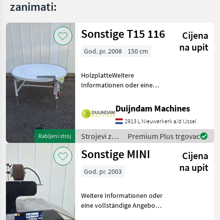
zanimati:
Sonstige T15 116
Cijena
na upit
God. pr. 2008
150 cm
HolzplatteWeitere
Informationen oder eine
vollständige Angebot?
Fragen Sie das einfach und
Duijndam Machines
schnell an auf unsere
2913 L Nieuwerkerk a/d IJssel
Duijndam Machines
Website! Sie können uns
Strojevi za
Premium Plus trgovac
Rabljeni stroj
auch anruf
voćarstvo /
Sonstige MINI
Cijena
Sonstige
na upit
God. pr. 2003
Weitere Informationen oder
eine vollständige Angebot?
Fragen Sie das einfach und