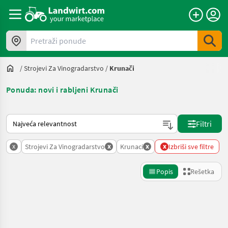
Pretraži ponude
/
Strojevi Za Vinogradarstvo
/
Krunači
Ponuda: novi i rabljeni Krunači
Tako se sortira na Landwirt.com
Filtri
x
x
x
x
Strojevi Za Vinogradarstvo
Krunaci
Izbriši sve filtre
Popis
Rešetka
Precizirajte