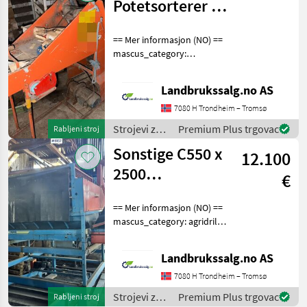
Potetsorterer /
Pakker
== Mer informasjon (NO) ==
mascus_category:
constructioncomponents
merke: Potetsorterer /
Landbrukssalg.no AS
Please provide reference
number upon request: 8782
7080 H Trondheim – Tromsø
See en.landbrukssalg.
Strojevi za
Premium Plus trgovac
Rabljeni stroj
vinogradarstvo
Sonstige C550 x
12.100
/ Sonstige
2500
€
potetsorterer
== Mer informasjon (NO) ==
mascus_category: agridrills
Please provide reference
number upon request: 6157
Landbrukssalg.no AS
See
en.landbrukssalg.no/6157
7080 H Trondheim – Tromsø
for more images Specificati
Strojevi za
Premium Plus trgovac
Rabljeni stroj