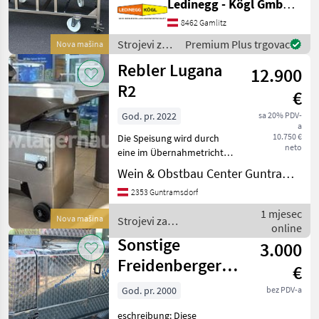
Ledinegg - Kögl GmbH - Obst- und Weinbautechnik
Leistungsfähigkeit und
praxisgerechte Ausstattung.
8462 Gamlitz
Wottle
1
Mit seiner flexiblen
Strojevi za
Premium Plus trgovac
Nova mašina
Bauweise und der
vinogradarstvo
MARKETPLACE
Rebler Lugana
Vibrationsaustr
12.900
/
Scharfenberger
R2
Ponude
Mali
€
Marketplace
trgovaca
oglasi
God. pr. 2022
sa 20% PDV-
a
10.750 €
Die Speisung wird durch
neto
eine im Übernahmetrichter
platzierte Förderschnecke
Wein & Obstbau Center Guntramsdorf
reguliert. Die Trauben
2353 Guntramsdorf
werden durch die
Abbeerachse übernommen.
1 mjesec
Nova mašina
Strojevi za
Die Betriebsgeschwindigke
online
vinogradarstvo / Lugana
Sonstige
3.000
Freidenberger
€
HRF 15
God. pr. 2000
bez PDV-a
eschreibung: Diese