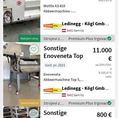
bez PDV-a
Wottle A3-410
Abbeermaschine –
leistungsstark & schonend
Die Wottle A3-410 ist eine
Ledinegg - Kögl GmbH - Obst- und Weinbautechnik
robuste
8462 Gamlitz
Edelstahlausführung und
überzeugt durch höchste
Strojevi za
Premium Plus trgovac
Rabljeni stroj
Verarbeitungsqualität.
vinogradarstvo
Sonstige
11.000
/ Wottle
Enoveneta Top
€
God. pr. 2021
sa 20% PDV-
a
9.166,67 €
Enoveneta
neto
Abbeermaschine Top 5,
Abbeerleistung 5-6 Tonne
Ledinegg - Kögl GmbH - Obst- und Weinbautechnik
pro Stunde, Top
Verarbeitung in Voll-
8462 Gamlitz
Edelstahl Bauweise,
Strojevi za
Premium Plus trgovac
Nova mašina
höhenverstellbares
vinogradarstvo
Sonstige
Fahrgestell mit Laufrädern,
800 €
/ Sonstige
ver