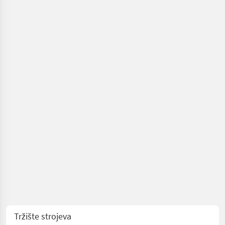
vinogradarstvo
/ Sonstige
Tržište strojeva