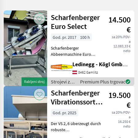
pretragu
Scharfenberger
14.500
Kategorija
Država
Filtri
3
Euro Select
€
God. pr. 2017
100 h
sa 20% PDV-
Prikaži 9
TRENUTNA
Poništi
a
STAZA
rezultata
12.083,33 €
Scharfenberger
neto
Poljoprivredna
Abbeermaschine Euro
tehnika
Select – sehr schonendes
Ledinegg - Kögl GmbH - Obst- und Weinbautechnik
Strojevi Za
Abbeeren, komplett aus
Vinogradarstvo
Edelstahl Beschreibung: Die
8462 Gamlitz
Scharfenberger Euro Select
Krunaci
Strojevi za
Premium Plus trgovac
Rabljeni stroj
wurde für ein besonders
vinogradarstvo
Scharfenberger
ODABERITE
19.500
/
KATEGORIJU
Scharfenberger
Vibrationssortiertisch
€
Sonstige
5
VS 2,6
God. pr. 2025
sa 20% PDV-
a
16.250 €
Scharfenberger
2
Der VS 2, 6 überzeugt durch
neto
robuste
Edelstahlausführung, hohe
Lugana
1