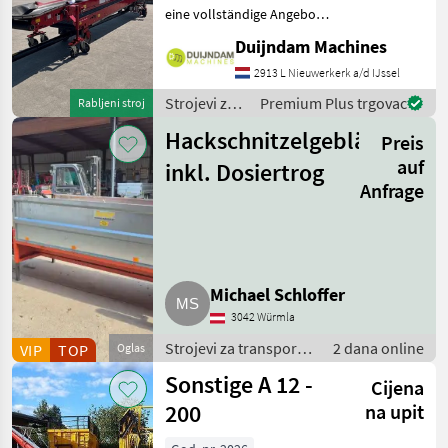
eine vollständige Angebot?
Fragen Sie das einfach und
Duijndam Machines
schnell an auf unsere
Duijndam Machines
2913 L Nieuwerkerk a/d IJssel
Website! Sie können uns
Strojevi za
Premium Plus trgovac
Rabljeni stroj
auch anrufen.Alle zu
transport /
Hackschnitzelgebläse
Preis
Sonstige
auf
inkl. Dosiertrog
Anfrage
Michael Schloffer
3042 Würmla
Strojevi za transport /
2 dana online
VIP
TOP
Oglas
Puhalice
Sonstige A 12 -
Cijena
200
na upit