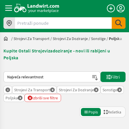
Pretraži ponude
/
Strojevi Za Transport
/
Strojevi Za Doziranje
/
Sonstige
/
Poljska
Kupite Ostali Strojevizadoziranje - novi ili rabljeni u
Poljska
Tako se sortira na Landwirt.com
Filtri
x
x
x
x
Strojevi Za Transport
Strojevi Za Doziranje
Sonstige
x
x
Poljska
Izbriši sve filtre
Popis
Rešetka