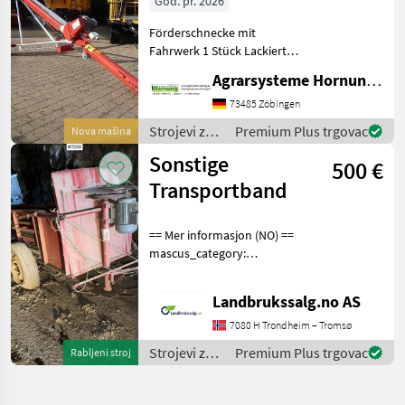
God. pr. 2026
Förderschnecke mit
Fahrwerk 1 Stück Lackierte
Stahlausführung - Länge
Agrarsysteme Hornung GmbH & Co. KG
12.30 m – Durchmesser 200
mm - Leistung 50 t
73485 Zöbingen
Strojevi za
Premium Plus trgovac
Nova mašina
transport /
Sonstige
500 €
Sonstige
Transportband
== Mer informasjon (NO) ==
mascus_category:
othertractoracc Please
provide reference number
Landbrukssalg.no AS
upon request: 7206 See
en.landbrukssalg.no/7206
7080 H Trondheim – Tromsø
for more images Beskri
Strojevi za
Premium Plus trgovac
Rabljeni stroj
transport /
Sonstige