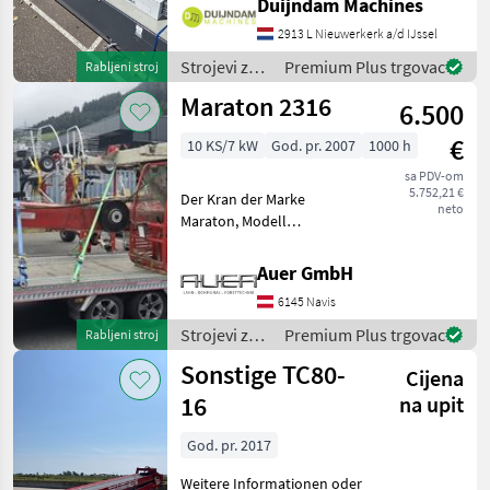
Duijndam Machines
HydraulikzylinderStützbeineMit
Endlagenerkennung über
2913 L Nieuwerkerk a/d IJssel
einen SensorWeitere
Strojevi za
Premium Plus trgovac
Rabljeni stroj
Informationen oder eine
transport /
Maraton 2316
6.500
Sonstige
€
10 KS/7 kW
God. pr. 2007
1000 h
sa PDV-om
5.752,21 €
Der Kran der Marke
neto
Maraton, Modell
unbekannt, aus dem
Baujahr 2007, bietet eine
Auer GmbH
zuverlässige Leistung mit
6145 Navis
einer Motorstärke von 10
PS. Mit insgesamt 1000
Strojevi za
Premium Plus trgovac
Rabljeni stroj
Betriebsstu
transport /
Sonstige TC80-
Cijena
Maraton
16
na upit
God. pr. 2017
Weitere Informationen oder