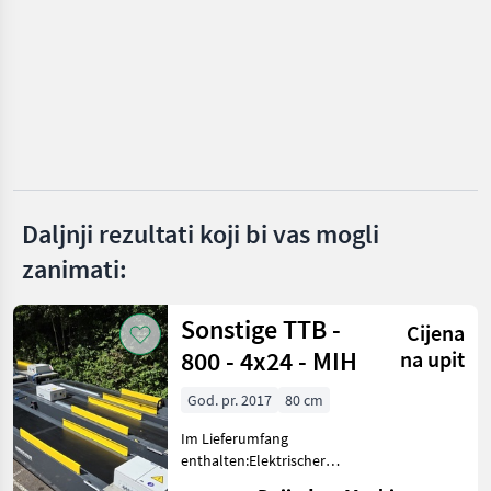
Agrar
Gassner
MARKETPLACE
Ponude
Mali
Marketplace
trgovaca
oglasi
Daljnji rezultati koji bi vas mogli
zanimati:
Sonstige TTB -
Cijena
800 - 4x24 - MIH
na upit
God. pr. 2017
80 cm
Im Lieferumfang
enthalten:Elektrischer
SchaltkastenHydraulikpumpe2