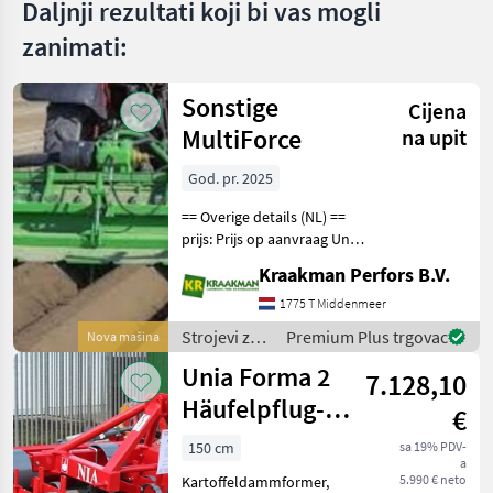
Daljnji rezultati koji bi vas mogli
zanimati:
Sonstige
Cijena
MultiForce
na upit
God. pr. 2025
== Overige details (NL) ==
prijs: Prijs op aanvraag Unit:
Stuk Aan deze frees komt
Kraakman Perfors B.V.
een aanaardkap zonder
kunststof maar een rechte
1775 T Middenmeer
kap 22, 5 cm bovenbreedte
Strojevi za
Premium Plus trgovac
Nova mašina
S
povrtlarstvo
Unia Forma 2
7.128,10
/ Sonstige
Häufelpflug-
€
Dammformer
150 cm
sa 19% PDV-
a
5.990 € neto
Kartoffeldammformer,