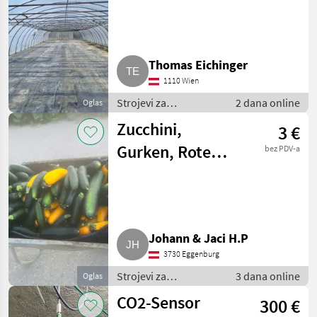
Gewächshaus 8 x
39 m
Thomas Eichinger
1110 Wien
Strojevi za
2 dana online
Oglas
povrtlarstvo / Ostali
Zucchini,
3 €
strojevi za
povrtlarstvo
Gurken, Rote
bez PDV-a
Rüben
Johann & Jaci H.P
3730 Eggenburg
Strojevi za
3 dana online
Oglas
povrtlarstvo / Ostali
CO2-Sensor
300 €
strojevi za