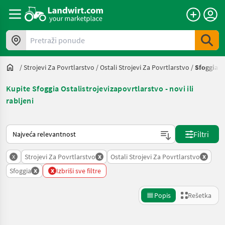
Pretraži ponude
/
Strojevi Za Povrtlarstvo
/
Ostali Strojevi Za Povrtlarstvo
/
Sfoggia
Kupite Sfoggia Ostalistrojevizapovrtlarstvo - novi ili
rabljeni
Tako se sortira na Landwirt.com
Filtri
x
x
x
Strojevi Za Povrtlarstvo
Ostali Strojevi Za Povrtlarstvo
x
x
Sfoggia
Izbriši sve filtre
Popis
Rešetka