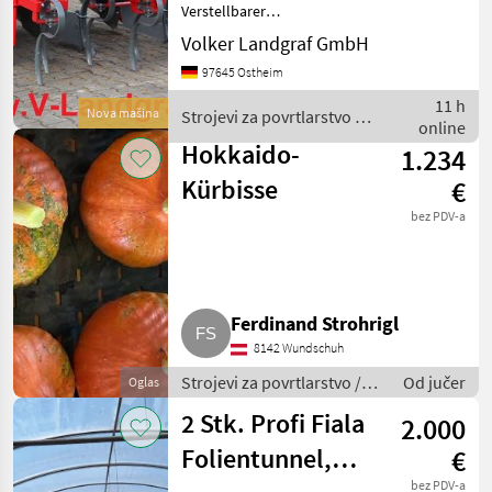
Verstellbarer
Reihenabstand 70/75 cm,
Volker Landgraf GmbH
Neigungseinstellung der
97645 Ostheim
Dammformvorrichtung,
Abnehmbare
11 h
Nova mašina
Strojevi za povrtlarstvo /
Formungsbleche (für die
online
Unia
Bearbeitung von Dämmen
Hokkaido-
1.234
nac
Kürbisse
€
bez PDV-a
Ferdinand Strohrigl
8142 Wundschuh
Strojevi za povrtlarstvo /
Od jučer
Oglas
Ostali strojevi za
2 Stk. Profi Fiala
2.000
povrtlarstvo
Folientunnel,
€
bez PDV-a