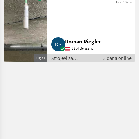
povrtlarstvo
bez PDV-a
Roman Riegler
3254 Bergland
Strojevi za
3 dana online
Oglas
povrtlarstvo / Ostali
strojevi za
povrtlarstvo